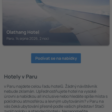
Olathang Hotel
Paro, 14 srpna 2026, 2 noci
Podívat se na nabídky
Hotely v Paru
v Paru najdete celou řadu hotelů. Žádný návštěvník
nebude zklamán. Upřednostňujete hotel na vysoké
úrovni a nabídkou all inclusive nebo hledáte spíše místa s
poklidnou atmosférou a levným ubytováním? v Paru na
vás čeká ubytování přesně podle vašich představ! Stačí
zvolit polohu a standard hotelu. Nezapomeňte