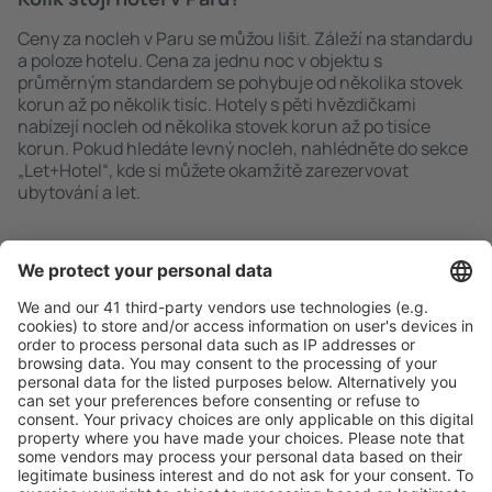
Ceny za nocleh v Paru se můžou lišit. Záleží na standardu
a poloze hotelu. Cena za jednu noc v objektu s
průměrným standardem se pohybuje od několika stovek
korun až po několik tisíc. Hotely s pěti hvězdičkami
nabízejí nocleh od několika stovek korun až po tisíce
korun. Pokud hledáte levný nocleh, nahlédněte do sekce
„Let+Hotel“, kde si můžete okamžitě zarezervovat
ubytování a let.
Rychlé a snadné vyhledávání
Nabídka dle vašich očekávání.
Pečlivé plánování
Bezproblémová rezervace s možností bezplatného
zrušení.