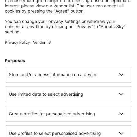
S námi ušetříte
Atraktivní ceny a speciální nabídky pro přihlášené
uživatele.
Ubytování dle vašeho gusta
Vyberte si z více než 1.3 milionu zařízení: hotelů,
apartmánů, chat a dalších.
Nejvyhledávanější hotely uživateli eSky
Hotely v Bhútánu - Oblíbená města
Hotely v Gelephu
Hotely Wangdue Phodrang
Hotely in Punakha
Hotely in Thimphu
Hotely Phuntsholing
Hotely Mongar
Hotely v Trashigang