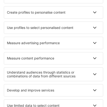
Nejlepší hotely - města
Hotely in San Salvo
Hotely in Breitenbrunn
Hotely in Lausanne
Hotely in Saulx-les-Chartreux
Hotely in Turriff
Hotely in Poggio Berni
Hotely in Stretham
Hotely in Leikanger
Hotely in Fiss
Hotely in Saint-Sever
Nejlepší hotely - regiony
Hotely na Grand Bahama
Hotely na Bermudách
Hotely v Valmeinier
Hotely in Pongolapoort Nature Reserve
Hotely v Župa Mureș