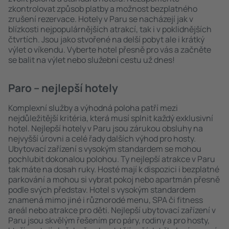
zkontrolovat způsob platby a možnost bezplatného
zrušení rezervace. Hotely v Paru se nacházejí jak v
blízkosti nejpopulárnějších atrakcí, tak i v poklidnějších
čtvrtích. Jsou jako stvořené na delší pobyt ale i krátký
výlet o víkendu. Vyberte hotel přesně pro vás a začněte
se balit na výlet nebo služební cestu už dnes!
Paro – nejlepší hotely
Komplexní služby a výhodná poloha patří mezi
nejdůležitější kritéria, která musí splnit každý exklusivní
hotel. Nejlepší hotely v Paru jsou zárukou obsluhy na
nejvyšší úrovni a celé řady dalších výhod pro hosty.
Ubytovací zařízení s vysokým standardem se mohou
pochlubit dokonalou polohou. Ty nejlepší atrakce v Paru
tak máte na dosah ruky. Hosté mají k dispozici i bezplatné
parkování a mohou si vybrat pokoj nebo apartmán přesně
podle svých představ. Hotel s vysokým standardem
znamená mimo jiné i různorodé menu, SPA či fitness
areál nebo atrakce pro děti. Nejlepší ubytovací zařízení v
Paru jsou skvělým řešením pro páry, rodiny a pro hosty,