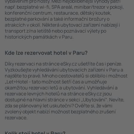
vybavením pro hosty. Mezi nejoblíbenější výhody patří
např. bezplatné wi-fi, SPA areál, minibar/trezor v pokoji,
konferenční centrum, restaurace, dětský koutek,
bezplatné parkování a také informační brožury o
atrakcích v okolí. Některá ubytovací zařízení nabízejí i
transport z/na letiště nebo poznávací výlety po
historických památkách v Paru.
Kde lze rezervovat hotel v Paru?
Díky rezervaci na stránce eSky.cz ušetříte čas i peníze.
Vyzkoušejte vyhledávání ubytovacích zařízení v Paru a
najděte to pravé. Mnoho cestovatelů si oblíbilo i možnost
„Let+Hotel - tato možnost šetří čas a umožňuje
okamžitou rezervaci letů a ubytování. Vyhledávání a
rezervace levných hotelů na stránce eSky.cz jsou
dostupné na hlavní stránce v sekci „Ubytování“. Nevíte,
zda se plánovaný let uskuteční? Ověřte si, že vámi
zvolený objekt nabízí možnost bezplatného zrušení
rezervace.
Kolik stojí hotel v Paru?