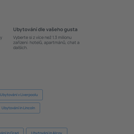
Ubytování dle vašeho gusta
ky
Vyberte si z více než 1.3 milionu
zařízení: hotelů, apartmánů, chat a
dalších.
Ubytování v Liverpoolu
Ubytování in Lincoln
ání in Grad
Ubytování in Alcoy