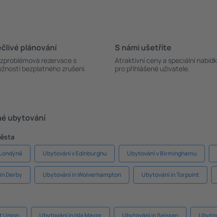
člivé plánování
S námi ušetříte
zproblémová rezervace s
Atraktivní ceny a speciální nabíd
žností bezplatného zrušení.
pro přihlášené uživatele.
né ubytování
města
 Londýně
Ubytování v Edinburghu
Ubytování v Birminghamu
in Derby
Ubytování in Wolverhampton
Ubytování in Torpoint
t Union
Ubytování in Isla Mayor
Ubytování in Seissan
Ubytov