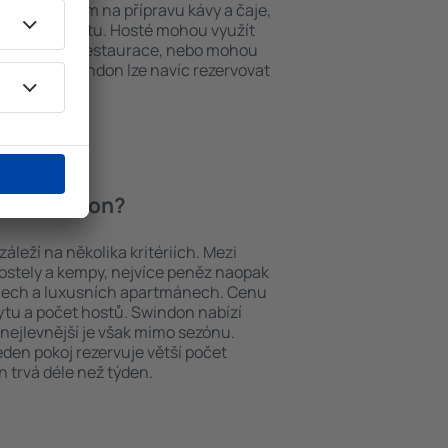
í, přístrojem na přípravu kávy a čaje,
em k internetu. Hosté mohou využít
at si jídla z restaurace, nebo mohou
tování in Swindon lze navíc rezervovat
a letiště.
í in Swindon?
leží na několika kritériích. Mezi
hostely a kempy, nejvíce peněz naopak
telech a luxusních apartmánech. Cenu
bytu a počet hostů. Swindon nabízí
 nejlevnější je však mimo sezónu.
 jeden pokoj rezervuje větší počet
 trvá déle než týden.