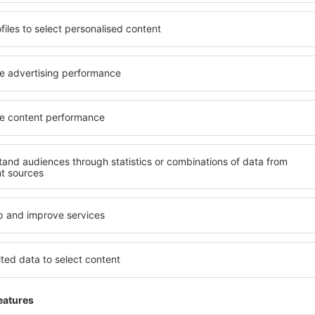
yužít prostorné, komfortně
jednotlivce, páry, rodiny, se
enostmi, jakož i levné
možnost přenocovat v různ
n Swindon je dostupné v
penzionech – v poklidných 
ě vyhledávaných okresech
Swindon. Mezi další výhody p
ní vašim potřebám a dalším
doprava, četné obchody, res
Všechno nezbytné pro neza
dlani!
rvujete včas, můžete si být
 si budete moci odpočinout s
Pokud toužíte po luxusním u
li hledat hotel nebo
Dokonalá dovolená nebo ús
řed odjezdem to Swindon a
že budete nadmíru spokojeni
mosféru.
rezervovat v zařízeních s b
handicapované osoby. Na své 
malými dětmi a návštěvníci, k
ndon?
Jaké vybavení nabíz
t prostřednictvím našeho
Vybavení ubytování in Swind
l cesty a termín příjezdu a
hvězdiček. V dostupných mí