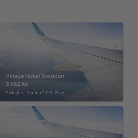
SWINDON
Village Hotel Swindon
3 462
Kč
Swindon, 15 srpna 2026, 2 noci
SWINDON