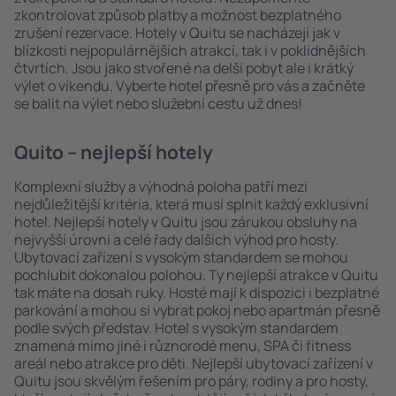
zkontrolovat způsob platby a možnost bezplatného
zrušení rezervace. Hotely v Quitu se nacházejí jak v
blízkosti nejpopulárnějších atrakcí, tak i v poklidnějších
čtvrtích. Jsou jako stvořené na delší pobyt ale i krátký
výlet o víkendu. Vyberte hotel přesně pro vás a začněte
se balit na výlet nebo služební cestu už dnes!
Quito – nejlepší hotely
Komplexní služby a výhodná poloha patří mezi
nejdůležitější kritéria, která musí splnit každý exklusivní
hotel. Nejlepší hotely v Quitu jsou zárukou obsluhy na
nejvyšší úrovni a celé řady dalších výhod pro hosty.
Ubytovací zařízení s vysokým standardem se mohou
pochlubit dokonalou polohou. Ty nejlepší atrakce v Quitu
tak máte na dosah ruky. Hosté mají k dispozici i bezplatné
parkování a mohou si vybrat pokoj nebo apartmán přesně
podle svých představ. Hotel s vysokým standardem
znamená mimo jiné i různorodé menu, SPA či fitness
areál nebo atrakce pro děti. Nejlepší ubytovací zařízení v
Quitu jsou skvělým řešením pro páry, rodiny a pro hosty,