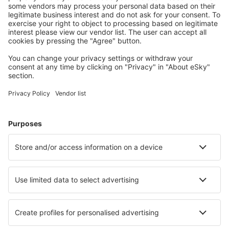
S námi ušetříte
Atraktivní ceny a speciální nabídky pro přihlášené
uživatele.
Ubytování dle vašeho gusta
Vyberte si z více než 1.3 milionu zařízení: hotelů,
apartmánů, chat a dalších.
Nejvyhledávanější hotely uživateli eSky
Hotely v Ekvádoru - Oblíbená města
Hotely in Salinas
Hotely v Cuence
Hotely in Baños
Hotely v Guayaquilu
Hotely v Mantě
Hotely in Vilcabamba
Hotely in Súa
Hotely Chontapunta
Hotely in Misahuallí