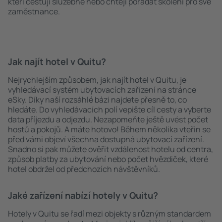
kteří cestují služebně nebo chtějí pořádat školení pro své
zaměstnance.
Jak najít hotel v Quitu?
Nejrychlejším způsobem, jak najít hotel v Quitu, je
vyhledávací systém ubytovacích zařízení na stránce
eSky. Díky naší rozsáhlé bázi najdete přesně to, co
hledáte. Do vyhledávacích polí vepište cíl cesty a vyberte
data příjezdu a odjezdu. Nezapomeňte ještě uvést počet
hostů a pokojů. A máte hotovo! Během několika vteřin se
před vámi objeví všechna dostupná ubytovací zařízení.
Snadno si pak můžete ověřit vzdálenost hotelu od centra,
způsob platby za ubytování nebo počet hvězdiček, které
hotel obdržel od předchozích návštěvníků.
Jaké zařízení nabízí hotely v Quitu?
Hotely v Quitu se řadí mezi objekty s různým standardem