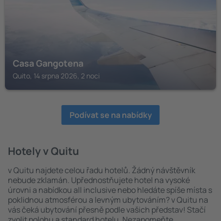
Casa Gangotena
Quito, 14 srpna 2026, 2 noci
Podívat se na nabídky
Hotely v Quitu
v Quitu najdete celou řadu hotelů. Žádný návštěvník
nebude zklamán. Upřednostňujete hotel na vysoké
úrovni a nabídkou all inclusive nebo hledáte spíše místa s
poklidnou atmosférou a levným ubytováním? v Quitu na
vás čeká ubytování přesně podle vašich představ! Stačí
zvolit polohu a standard hotelu. Nezapomeňte