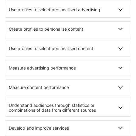
Hotely v Catamayu
Nejlepší hotely - města
Hotely in Coimbrão
Hotely in Wavre
Hotely in Hinckley
Hotely in Losacio de Alba
Hotely in Kewarra Beach
Hotely in Moulon
Hotely in Oudenhoorn
Hotely in Bruck in der Oberpfalz
Hotely in Douma
Hotely in Saint-Georges-d'Oléron
Nejlepší hotely - regiony
Hotely v Hondurasu
Hotely na Bulharské riviéře
Hotely v Župa Brašov
Hotely na ostrově Mykonos