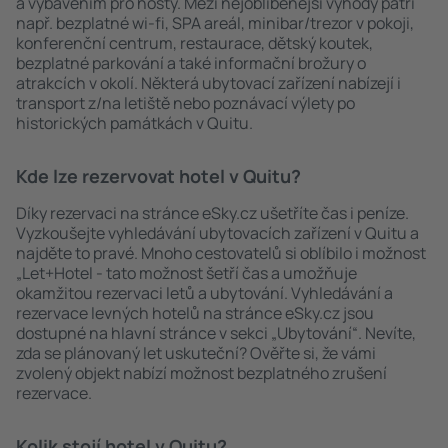
a vybavením pro hosty. Mezi nejoblíbenější výhody patří
např. bezplatné wi-fi, SPA areál, minibar/trezor v pokoji,
konferenční centrum, restaurace, dětský koutek,
bezplatné parkování a také informační brožury o
atrakcích v okolí. Některá ubytovací zařízení nabízejí i
transport z/na letiště nebo poznávací výlety po
historických památkách v Quitu.
Kde lze rezervovat hotel v Quitu?
Díky rezervaci na stránce eSky.cz ušetříte čas i peníze.
Vyzkoušejte vyhledávání ubytovacích zařízení v Quitu a
najděte to pravé. Mnoho cestovatelů si oblíbilo i možnost
„Let+Hotel - tato možnost šetří čas a umožňuje
okamžitou rezervaci letů a ubytování. Vyhledávání a
rezervace levných hotelů na stránce eSky.cz jsou
dostupné na hlavní stránce v sekci „Ubytování“. Nevíte,
zda se plánovaný let uskuteční? Ověřte si, že vámi
zvolený objekt nabízí možnost bezplatného zrušení
rezervace.
Kolik stojí hotel v Quitu?