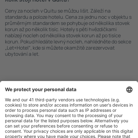
Ceny za nocleh v Quitu se můžou lišit. Záleží na
standardu a poloze hotelu. Cena za jednu noc v objektu s
průměrným standardem se pohybuje od několika stovek
korun až po několik tisíc. Hotely s pěti hvězdičkami
nabízejí nocleh od několika stovek korun až po tisíce
korun. Pokud hledáte levný nocleh, nahlédněte do sekce
„Let+Hotel“, kde si můžete okamžitě zarezervovat
ubytování a let.
Rychlé a snadné vyhledávání
Nabídka dle vašich očekávání.
Pečlivé plánování
Bezproblémová rezervace s možností bezplatného
zrušení.