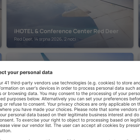
iHOTEL & Conference Center Red Deer
Red Deer, 14 srpna 2026, 2 noci
SYLVAN LAKE
Days Inn by Wyndham Sylvan Lake
Sylvan Lake, 14 srpna 2026, 2 noci