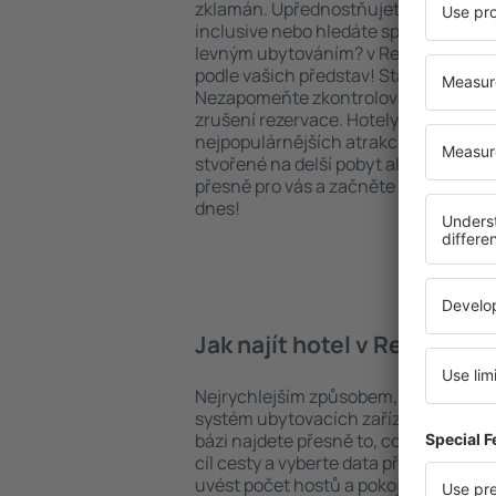
zklamán. Upřednostňujete hotel na vy
inclusive nebo hledáte spíše místa s
levným ubytováním? v Red Deer na v
podle vašich představ! Stačí zvolit po
Nezapomeňte zkontrolovat způsob pl
zrušení rezervace. Hotely v Red Deer s
nejpopulárnějších atrakcí, tak i v pokl
stvořené na delší pobyt ale i krátký vý
přesně pro vás a začněte se balit na 
dnes!
Jak najít hotel v Red Deer?
Nejrychlejším způsobem, jak najít hot
systém ubytovacích zařízení na strán
bázi najdete přesně to, co hledáte. D
cíl cesty a vyberte data příjezdu a o
uvést počet hostů a pokojů. A máte 