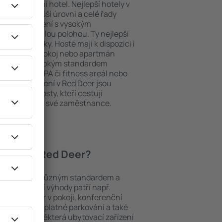
ždý exklusivní hotel. Nejlepší hotely v
hy na nejvyšší úrovni a celé řady
ytovací zařízení s vysokým
bit dokonalou polohou. Ty nejlepší
na dosah ruky. Hosté mají k dispozici i
u si vybrat pokoj nebo apartmán
v. Hotel s vysokým standardem
odé menu, SPA či fitness areál nebo
ytovací zařízení v Red Deer jsou
iny a pro hosty, kteří cestují
t školení pro své zaměstnance.
 hotely v Red Deer?
ezi objekty s různým standardem a
joblíbenější výhody patří např.
minibar/trezor v pokoji, konferenční
 koutek, bezplatné parkování a také
ch v okolí. Některá ubytovací zařízení