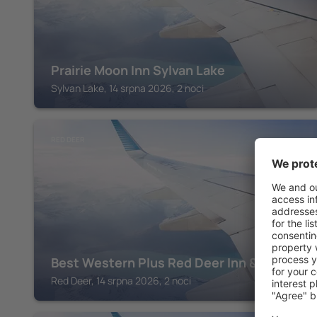
Prairie Moon Inn Sylvan Lake
Sylvan Lake, 14 srpna 2026, 2 noci
RED DEER
Best Western Plus Red Deer Inn & Suites
Red Deer, 14 srpna 2026, 2 noci