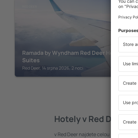
RED DEER
Ramada by Wyndham Red Deer Hotel and
Suites
Red Deer, 14 srpna 2026, 2 noci
Hotely v Red Deer
v Red Deer najdete celou řadu hotel