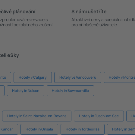
člivé plánování
S námi ušetříte
zproblémová rezervace s
Atraktivní ceny a speciální nabíd
žností bezplatného zrušení.
pro přihlášené uživatele.
teli eSky
ontu
Hotely v Calgary
Hotely ve Vancouveru
Hotely v Montr
Hotely in Nelson
Hotely in Bowmanville
Hotely in Saint-Nazaire-en-Royans
Hotely in Fuschl am See
Ho
r Kandar
Hotely in Onsala
Hotely in Tordesillas
Hotely in Se