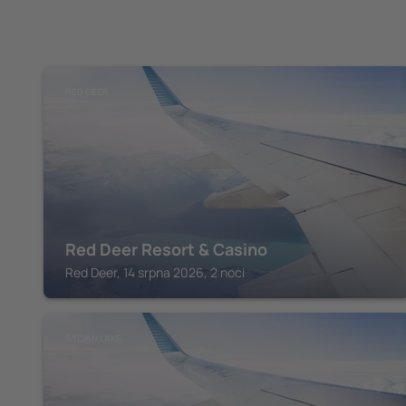
RED DEER
Red Deer Resort & Casino
Red Deer, 14 srpna 2026, 2 noci
SYLVAN LAKE