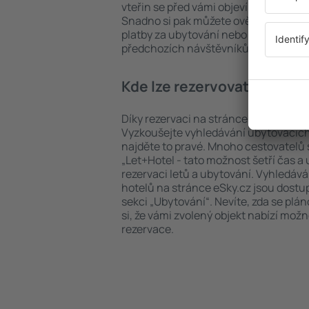
vteřin se před vámi objeví všechna do
Snadno si pak můžete ověřit vzdáleno
platby za ubytování nebo počet hvězdi
předchozích návštěvníků.
Kde lze rezervovat hotel v
Díky rezervaci na stránce eSky.cz ušet
Vyzkoušejte vyhledávání ubytovacích 
najděte to pravé. Mnoho cestovatelů s
„Let+Hotel - tato možnost šetří čas 
rezervaci letů a ubytování. Vyhledává
hotelů na stránce eSky.cz jsou dostu
sekci „Ubytování“. Nevíte, zda se plá
si, že vámi zvolený objekt nabízí mož
rezervace.