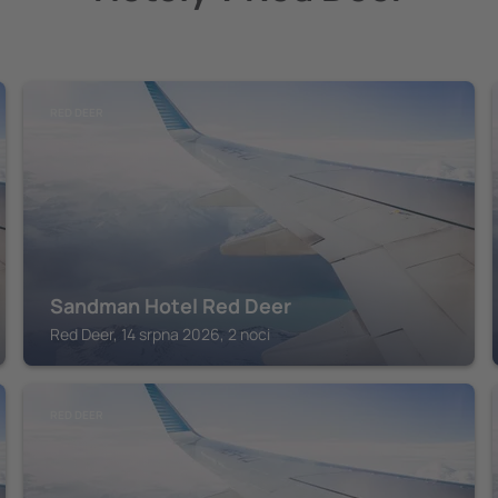
RED DEER
Sandman Hotel Red Deer
Red Deer, 14 srpna 2026, 2 noci
RED DEER