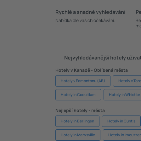
Rychlé a snadné vyhledávání
Pe
Nabídka dle vašich očekávání.
Be
mo
Nejvyhledávanější hotely uživa
Hotely v Kanadě - Oblíbená města
Hotely v Edmontonu (AB)
Hotely v Tor
Hotely in Coquitlam
Hotely in Whistler
Nejlepší hotely - města
Hotely in Berlingen
Hotely in Cuntis
Hotely in Marysville
Hotely in Imouzze