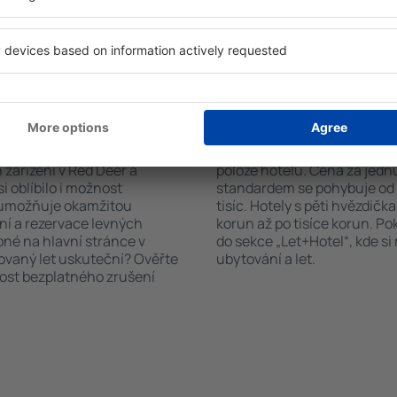
stupná ubytovací zařízení.
nabízejí i transport z/na let
st hotelu od centra, způsob
historických památkách v R
ček, které hotel obdržel od
 Red Deer?
Kolik stojí hotel v R
říte čas i peníze.
Ceny za nocleh v Red Deer se
zařízení v Red Deer a
poloze hotelu. Cena za jed
i oblíbilo i možnost
standardem se pohybuje od n
a umožňuje okamžitou
tisíc. Hotely s pěti hvězdičk
ní a rezervace levných
korun až po tisíce korun. P
pné na hlavní stránce v
do sekce „Let+Hotel“, kde s
novaný let uskuteční? Ověřte
ubytování a let.
nost bezplatného zrušení