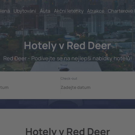
lená
Ubytování
Auta
Akční letenky
Atrakce
Charterové 
Hotely v Red Deer
Red Deer - Podívejte se na nejlepší nabídky hotelů!
Hotely v Red Deer