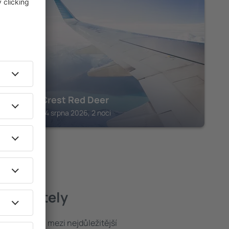
RED DEER
Prairie Crest Red Deer
Red Deer, 14 srpna 2026, 2 noci
epší hotely
poloha patří mezi nejdůležitější