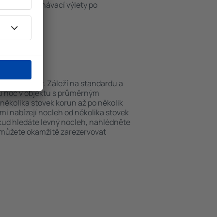
iště nebo poznávací výlety po
ed Deer.
ed Deer?
 můžou lišit. Záleží na standardu a
nu noc v objektu s průměrným
ěkolika stovek korun až po několik
ami nabízejí nocleh od několika stovek
okud hledáte levný nocleh, nahlédněte
i můžete okamžitě zarezervovat