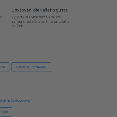
Ubytování dle vašeho gusta
ky
Vyberte si z více než 1.3 milionu
zařízení: hotelů, apartmánů, chat a
dalších.
ealu
Hotely in Pont Rouge
tely in Dakhovskaya
mpach