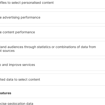
soké úrovni a nabídkou all
kritéria, která musí splnit ka
 poklidnou atmosférou a
Red Deer jsou zárukou obslu
ás čeká ubytování přesně
dalších výhod pro hosty. Ub
lohu a standard hotelu.
standardem se mohou pochlu
atby a možnost bezplatného
atrakce v Red Deer tak máte 
e nacházejí jak v blízkosti
bezplatné parkování a moho
idnějších čtvrtích. Jsou jako
přesně podle svých předsta
let o víkendu. Vyberte hotel
znamená mimo jiné i různor
výlet nebo služební cestu už
atrakce pro děti. Nejlepší ub
skvělým řešením pro páry, rod
služebně nebo chtějí pořáda
Jaké zařízení nabízí
el v Red Deer, je vyhledávací
Hotely v Red Deer se řadí m
ce eSky. Díky naší rozsáhlé
vybavením pro hosty. Mezi ne
o vyhledávacích polí vepište
bezplatné wi-fi, SPA areál, 
djezdu. Nezapomeňte ještě
centrum, restaurace, dětský
hotovo! Během několika
informační brožury o atrakcí