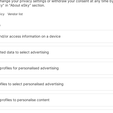
RED DEER
Holiday Inn Express Red Deer North by
IHG
Red Deer, 14 srpna 2026, 2 noci
Zobrazit více hotelů v Red Deer
Red Deer – nejl
ů. Žádný návštěvník nebude
Komplexní služby a výhodná 