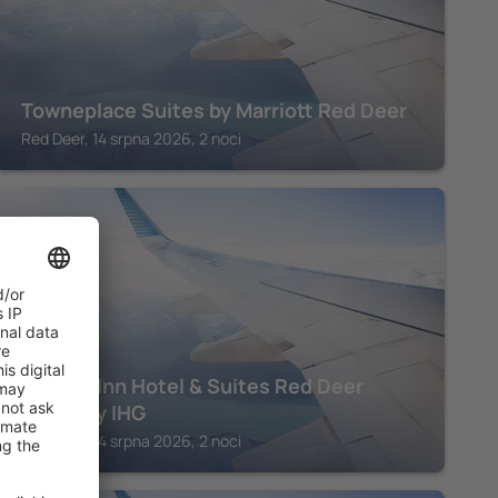
Towneplace Suites by Marriott Red Deer
Red Deer, 14 srpna 2026, 2 noci
RED DEER
Holiday Inn Hotel & Suites Red Deer
South by IHG
Red Deer, 14 srpna 2026, 2 noci