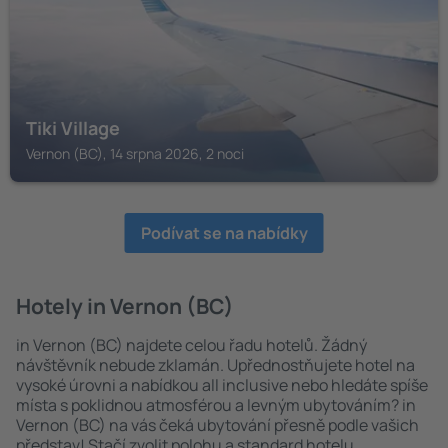
Tiki Village
Vernon (BC), 14 srpna 2026, 2 noci
Podívat se na nabídky
Hotely in Vernon (BC)
in Vernon (BC) najdete celou řadu hotelů. Žádný
návštěvník nebude zklamán. Upřednostňujete hotel na
vysoké úrovni a nabídkou all inclusive nebo hledáte spíše
místa s poklidnou atmosférou a levným ubytováním? in
Vernon (BC) na vás čeká ubytování přesně podle vašich
představ! Stačí zvolit polohu a standard hotelu.