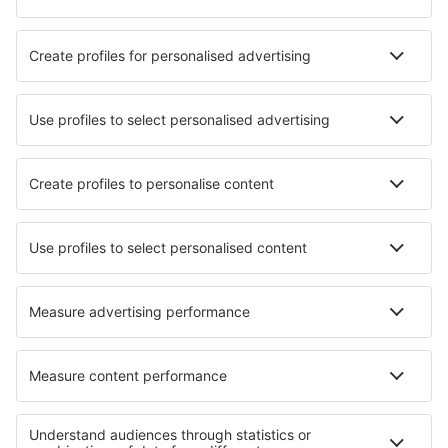
Hotely in Piedmont
Nejlepší hotely - města
Hotely in Zahora
Hotely in Lignerolles
Hotely North Elmham
Hotely Jaunlutrini
Hotely v Andrezieux
Hotely in Ochten
Hotely in Orleans
Hotely in Leinsweiler
Hotely in Bourron-Marlotte
Hotely in Wan Li
Nejlepší hotely - regiony
Hotely v Národním parku Jasper
Hotely na Ostrově prince Edwarda