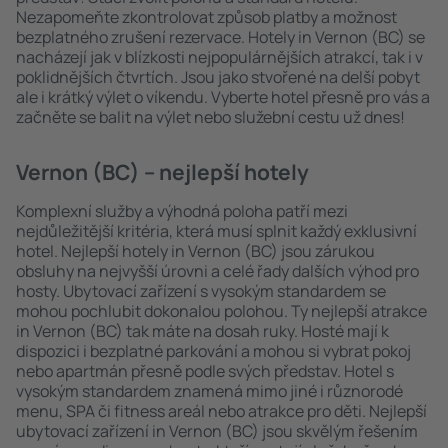
Nezapomeňte zkontrolovat způsob platby a možnost
bezplatného zrušení rezervace. Hotely in Vernon (BC) se
nacházejí jak v blízkosti nejpopulárnějších atrakcí, tak i v
poklidnějších čtvrtích. Jsou jako stvořené na delší pobyt
ale i krátký výlet o víkendu. Vyberte hotel přesně pro vás a
začněte se balit na výlet nebo služební cestu už dnes!
Vernon (BC) – nejlepší hotely
Komplexní služby a výhodná poloha patří mezi
nejdůležitější kritéria, která musí splnit každý exklusivní
hotel. Nejlepší hotely in Vernon (BC) jsou zárukou
obsluhy na nejvyšší úrovni a celé řady dalších výhod pro
hosty. Ubytovací zařízení s vysokým standardem se
mohou pochlubit dokonalou polohou. Ty nejlepší atrakce
in Vernon (BC) tak máte na dosah ruky. Hosté mají k
dispozici i bezplatné parkování a mohou si vybrat pokoj
nebo apartmán přesně podle svých představ. Hotel s
vysokým standardem znamená mimo jiné i různorodé
menu, SPA či fitness areál nebo atrakce pro děti. Nejlepší
ubytovací zařízení in Vernon (BC) jsou skvělým řešením