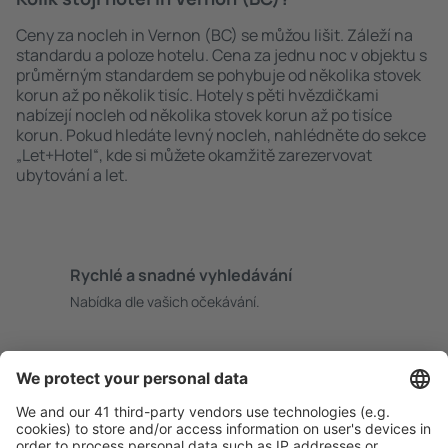
Ceny za nocleh in Vernon (BC) se můžou lišit. Záleží na
standardu a poloze hotelu. Cena za jednu noc v objektu s
průměrným standardem se pohybuje od několika stovek
korun až po několik tisíc. Hotely s pěti hvězdičkami
nabízejí nocleh od několika stovek korun až po tisíce
korun. Pokud hledáte levný nocleh, nahlédněte do sekce
„Let+Hotel“, kde si můžete okamžitě zarezervovat
ubytování a let.
Rychlé a snadné vyhledávání
Nabídka dle vašich očekávání.
Pečlivé plánování
Bezproblémová rezervace s možností bezplatného
zrušení.