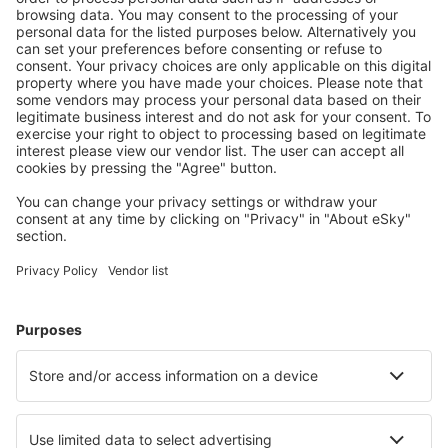
S námi ušetříte
Atraktivní ceny a speciální nabídky pro přihlášené
uživatele.
Ubytování dle vašeho gusta
Vyberte si z více než 1.3 milionu zařízení: hotelů,
apartmánů, chat a dalších.
Nejvyhledávanější hotely uživateli eSky
Hotely v Kanadě - Oblíbená města
Hotely v Calgary
Hotely v Montrealu
Hotely ve Vancouveru
Hotely v Edmontonu (AB)
Hotely v Torontu
Hotely v Monctonu
Hotely in Whistler
Hotely in Blue Mountains
Hotely in Drumheller