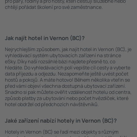
pro páry, rodiny a pro hosty, kteří cestují služebně nebo
chtějí pořádat školení pro své zaměstnance.
Jak najít hotel in Vernon (BC)?
Nejrychlejším způsobem, jak najít hotel in Vernon (BC), je
vyhledávací systém ubytovacích zařízení na stránce
eSky. Díky naší rozsáhlé bázi najdete přesně to, co
hledáte. Do vyhledávacích polí vepište cíl cesty a vyberte
data příjezdu a odjezdu. Nezapomeňte ještě uvést počet
hostů a pokojů. A máte hotovo! Během několika vteřin se
před vámi objeví všechna dostupná ubytovací zařízení.
Snadno si pak můžete ověřit vzdálenost hotelu od centra,
způsob platby za ubytování nebo počet hvězdiček, které
hotel obdržel od předchozích návštěvníků.
Jaké zařízení nabízí hotely in Vernon (BC)?
Hotely in Vernon (BC) se řadí mezi objekty s různým