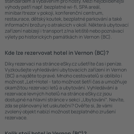
standardem a vybavením pro hosty. Mezi nejoblíbenější
výhody patří např. bezplatné wi-fi, SPA areál,
minibar/trezor v pokoji, konferenční centrum,
restaurace, dětský koutek, bezplatné parkování a také
informační brožury o atrakcích v okolí. Některá ubytovací
zařízení nabízejí i transport z/na letiště nebo poznávací
výlety po historických památkách in Vernon (BC).
Kde lze rezervovat hotel in Vernon (BC)?
Díky rezervaci na stránce eSky.cz ušetříte čas i peníze.
Vyzkoušejte vyhledávání ubytovacích zařízení in Vernon
(BC) a najděte to pravé. Mnoho cestovatelů si oblíbilo i
možnost „Let+Hotel - tato možnost šetří čas a umožňuje
okamžitou rezervaci letů a ubytování. Vyhledávání a
rezervace levných hotelů na stránce eSky.cz jsou
dostupné na hlavní stránce v sekci „Ubytování“. Nevíte,
zda se plánovaný let uskuteční? Ověřte si, že vámi
zvolený objekt nabízí možnost bezplatného zrušení
rezervace.
Kolik stojí hotel in Vernon (BC)?