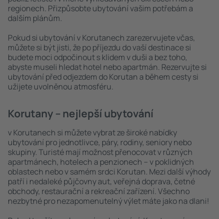
regionech. Přizpůsobte ubytování vašim potřebám a
dalším plánům.
Pokud si ubytování v Korutanech zarezervujete včas,
můžete si být jisti, že po příjezdu do vaší destinace si
budete moci odpočinout s klidem v duši a bez toho,
abyste museli hledat hotel nebo apartmán. Rezervujte si
ubytování před odjezdem do Korutan a během cesty si
užijete uvolněnou atmosféru.
Korutany – nejlepší ubytování
v Korutanech si můžete vybrat ze široké nabídky
ubytování pro jednotlivce, páry, rodiny, seniory nebo
skupiny. Turisté mají možnost přenocovat v různých
apartmánech, hotelech a penzionech – v poklidných
oblastech nebo v samém srdci Korutan. Mezi další výhody
patří i nedaleké půjčovny aut, veřejná doprava, četné
obchody, restaurační a rekreační zařízení. Všechno
nezbytné pro nezapomenutelný výlet máte jako na dlani!