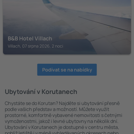
B&B Hotel Villach
Villach, 07 srpna 2026, 2 noci
Podívat se na nabídky
Ubytování v Korutanech
Chystáte se do Korutan? Najděte si ubytování přesně
podle vašich představ a možností. Můžete využít
prostorné, komfortně vybavené nemovitosti s četnými
vymoženostmi, jakož i levné ubytovny na několik dní.
Ubytování v Korutanech je dostupné v centru města,
poblíž letiště i v méně vyhledávaných okresech nebo