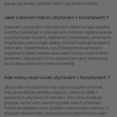
pouze ubytovací zařízení nebo i ubytování s letem.
Jaké vybavení nabízí ubytování v Korutanech ?
Vybavení ubytování v Korutanech záleží na typu objektu
a počtu hvězdiček. V dostupných místech najdete pokoje
s kuchyňským koutem, balkonem, klimatizací, přístrojem
na přípravu kávy a čaje, sadou ručníků nebo přístupem k
internetu. Hosté mohou využít bezplatné parkování,
objednat si jídla z restaurace, nebo mohou zvolit hotel s
bazénem. Ubytování v Korutanech lze navíc rezervovat
se službou přepravy z nebo na letiště.
Kde mohu rezervovat ubytování v Korutanech ?
Ubytování v Korutanech lze rezervovat přes internet.
Pokud navštívíte stránku eSky.cz, máte na výběr z
ověřených ubytovacích zařízení. Díky tomu bude po
příjezdu do Korutan všechno podle vašich představ.
Platíte prostřednictvím systému nebo kreditní kartou. V
případě odvolání letu máte právo na bezplatné zrušení