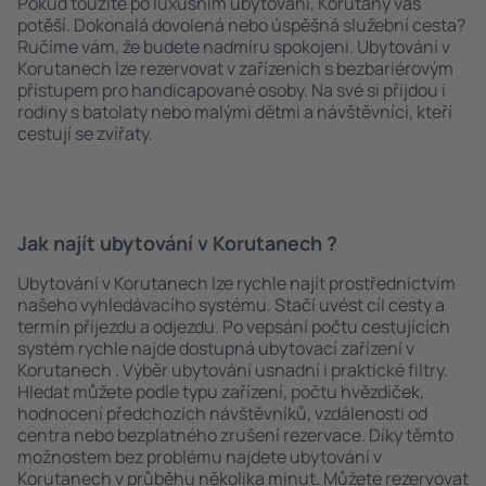
Pokud toužíte po luxusním ubytování, Korutany vás
potěší. Dokonalá dovolená nebo úspěšná služební cesta?
Ručíme vám, že budete nadmíru spokojeni. Ubytování v
Korutanech lze rezervovat v zařízeních s bezbariérovým
přístupem pro handicapované osoby. Na své si přijdou i
rodiny s batolaty nebo malými dětmi a návštěvníci, kteří
cestují se zvířaty.
Jak najít ubytování v Korutanech ?
Ubytování v Korutanech lze rychle najít prostřednictvím
našeho vyhledávacího systému. Stačí uvést cíl cesty a
termín příjezdu a odjezdu. Po vepsání počtu cestujících
systém rychle najde dostupná ubytovací zařízení v
Korutanech . Výběr ubytování usnadní i praktické filtry.
Hledat můžete podle typu zařízení, počtu hvězdiček,
hodnocení předchozích návštěvníků, vzdálenosti od
centra nebo bezplatného zrušení rezervace. Díky těmto
možnostem bez problému najdete ubytování v
Korutanech v průběhu několika minut. Můžete rezervovat