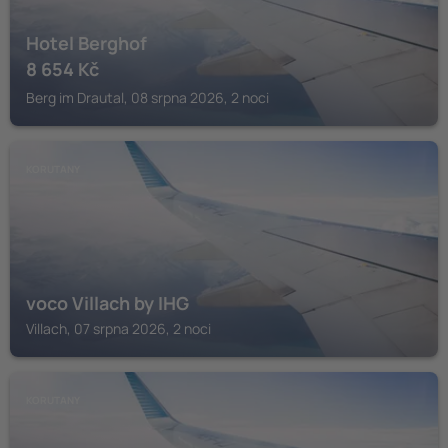
Hotel Berghof
8 654
Kč
Berg im Drautal, 08 srpna 2026, 2 noci
KORUTANY
voco Villach by IHG
Villach, 07 srpna 2026, 2 noci
KORUTANY