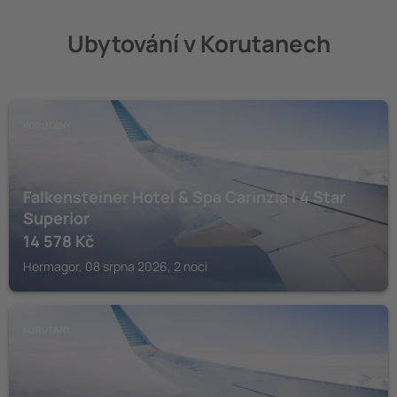
Ubytování v Korutanech
KORUTANY
Falkensteiner Hotel & Spa Carinzia l 4 Star
Superior
14 578
Kč
Hermagor, 08 srpna 2026, 2 noci
KORUTANY