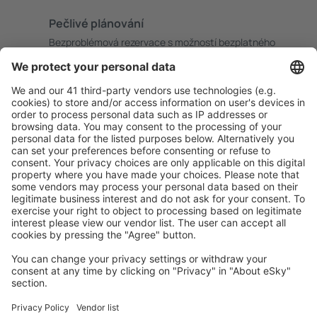
Pečlivé plánování
Bezproblémová rezervace s možností bezplatného
zrušení.
S námi ušetříte
Atraktivní ceny a speciální nabídky pro přihlášené
uživatele.
Ubytování dle vašeho gusta
Vyberte si z více než 1.3 milionu zařízení: hotelů,
apartmánů, chat a dalších.
Uživateli eSky nejčastěji hledané ubytování
Ubytování v Rakousku - Oblíbená města
Ubytování in Zell am See
Ubytování ve Vídni