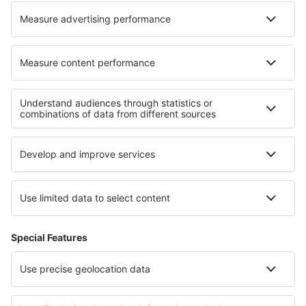
Nejlepší ubytování - regiony
Ubytování ve Flachau
Ubytování v Bad Gastein
Ubytování in Millstatter See
Ubytování v Kleinwalsertal
Ubytování v Saalbach-Hinterglemmu
Ubytování ve Zlatých Pískách
Ubytování v Zermattu
Ubytování v Torres del Paine
Ubytování Vidin province
Ubytování na Baleárských ostrovech