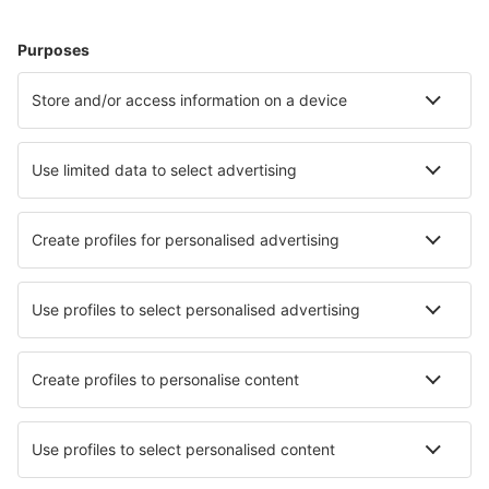
Ubytování v Grazu
Ubytování in Solden
Ubytování in Schladming
Ubytování in Kappl
Ubytování in Umhausen
Ubytování in Damuls
Ubytování in Bad Mitterndorf
Ubytování in Hippach
Nejlepší ubytování - města
Ubytování in Puk Tian
Ubytování in Rannaküla
Ubytování in Boszkowo
Ubytování in North Smithfield
Ubytování in Morbach
Ubytování in Lacchiarella
Ubytování Saroma
Ubytování in Ferraria de São João
Ubytování in Greytown
Ubytování in Lindau