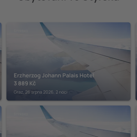
ŠTÝRSKO
Erzherzog Johann Palais Hotel
3 889
Kč
Graz, 26 srpna 2026, 2 noci
ŠTÝRSKO