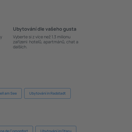
Ubytování dle vašeho gusta
ky
Vyberte si z více než 1.3 milionu
zařízení: hotelů, apartmánů, chat a
dalších.
ell am See
Ubytování in Radstadt
lapa de Comonfort
Ubytování in Otaru