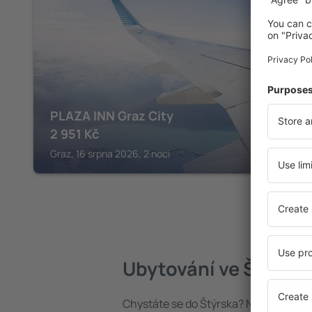
ŠTÝRSKO
PLAZA INN Graz City
2 951
Kč
Graz, 16 srpna 2026, 2 noci
Ubytování ve Štýrsk
Chystáte se do Štýrska? Najděte si u