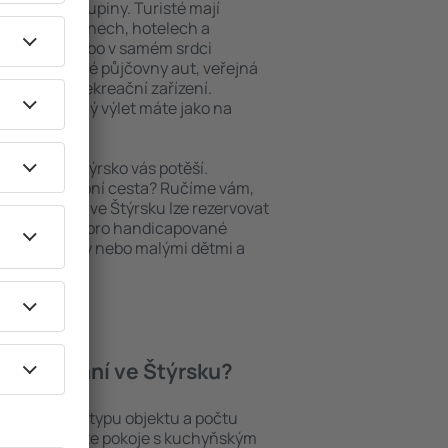
niory nebo skupiny. Turisté mají
ých apartmánech, hotelech a
oblastech nebo v samém srdci
atří i nedaleké půjčovny aut, veřejná
taurační a rekreační zařízení.
pomenutelný výlet máte jako na
bytování, Štýrsko vás potěší.
pěšná služební cesta? Ručíme vám,
. Ubytování ve Štýrsku lze rezervovat
ým přístupem pro handicapované
diny s batolaty nebo malými dětmi a
zvířaty.
í ubytování ve Štýrsku?
ku záleží na typu objektu a počtu
stech najdete pokoje s kuchyňským