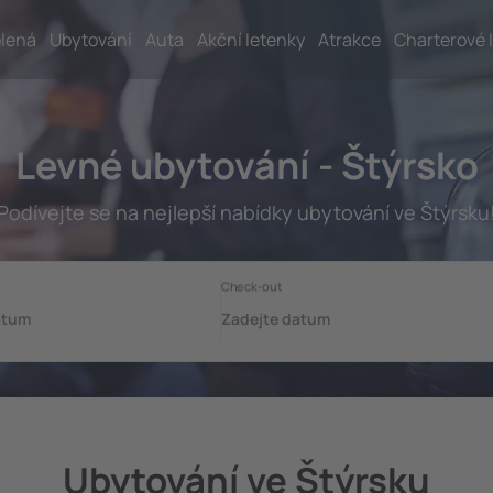
lená
Ubytování
Auta
Akční letenky
Atrakce
Charterové 
Levné ubytování - Štýrsko
Podívejte se na nejlepší nabídky ubytování ve Štýrsku
Ubytování ve Štýrsku