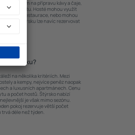
í, přístrojem na přípravu kávy a čaje,
em k internetu. Hosté mohou využít
at si jídla z restaurace, nebo mohou
ování ve Štýrsku lze navíc rezervovat
a letiště.
í ve Štýrsku?
leží na několika kritériích. Mezi
hostely a kempy, nejvíce peněz naopak
telech a luxusních apartmánech. Cenu
ytu a počet hostů. Štýrsko nabízí
 nejlevnější je však mimo sezónu.
 jeden pokoj rezervuje větší počet
 trvá déle než týden.