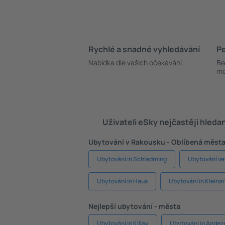
Rychlé a snadné vyhledávání
Pe
Nabídka dle vašich očekávání.
Be
mo
Uživateli eSky nejčastěji hleda
Ubytování v Rakousku - Oblíbená měst
Ubytování in Schladming
Ubytování ve
Ubytování in Haus
Ubytování in Kleinar
Nejlepší ubytování - města
Ubytování in Killay
Ubytování in Andez