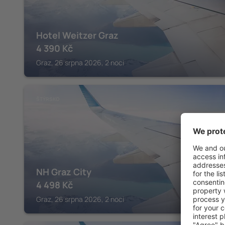
Hotel Weitzer Graz
4 390
Kč
Graz, 26 srpna 2026, 2 noci
ŠTÝRSKO
NH Graz City
4 498
Kč
Graz, 26 srpna 2026, 2 noci