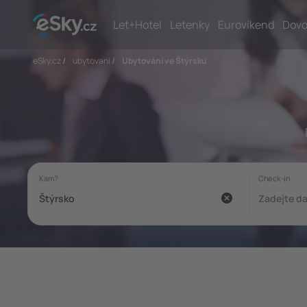
Let+Hotel
Letenky
Eurovíkend
Dovo
eSky.cz
/
ubytovani
/
Ubytování ve Štýrsku