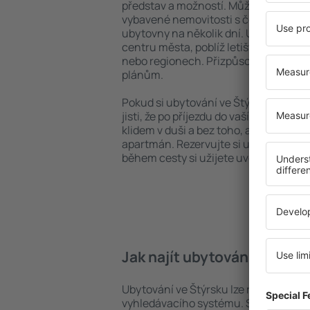
představ a možností. Můžete využít p
vybavené nemovitosti s četnými vymož
ubytovny na několik dní. Ubytování ve
centru města, poblíž letiště i v mén
nebo regionech. Přizpůsobte ubytová
plánům.
Pokud si ubytování ve Štýrsku zarezer
jisti, že po příjezdu do vaší destinace
klidem v duši a bez toho, abyste muse
apartmán. Rezervujte si ubytování př
během cesty si užijete uvolněnou at
Jak najít ubytování ve Štýr
Ubytování ve Štýrsku lze rychle najít
vyhledávacího systému. Stačí uvést cí