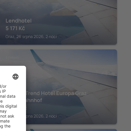
Lendhotel
5 171
Kč
Graz, 26 srpna 2026, 2 noci
ŠTÝRSKO
Austria Trend Hotel Europa Graz
Hauptbahnhof
3 606
Kč
Graz, 26 srpna 2026, 2 noci