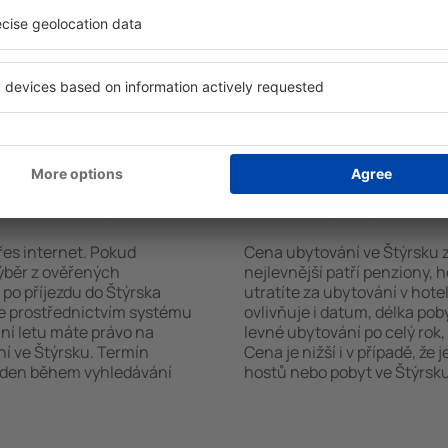
h systém rychle najde
koutem, balkonem, klimatizac
ku. Výběr ubytování usnadní
sadou ručníků nebo přístup
 typu zařízení, počtu
bezplatné parkování, objedn
vštěvníků, vzdálenosti od
zvolit hotel s bazénem. Ubyt
ervace. Díky těmto
se službou přepravy z nebo n
tování ve Štýrsku v
rvovat pouze ubytovací
vání ve Štýrsku?
Kolik stojí ubytován
řes internet. Pokud
Cena ubytování ve Štýrsku zá
výběr z ověřených
nejlevnější patří penziony, 
po příjezdu do Štýrska
utratíte za ubytování v ho
te prostřednictvím systému
ovlivňuje i datum, délka pob
ání letu máte právo na
levné ubytování po celý rok,
í ve Štýrsku. Termín
Cena je nižší i v případě, že
veden během vyhledávání
hostů nebo pobyt ve Štýrsku