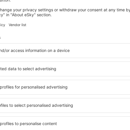
ŠTÝRSKO
Parkhotel Graz - Traditional Luxury
5 799
Kč
Graz, 26 srpna 2026, 2 noci
Podívejte se na další nabídky ve Štýrsku
u
Štýrsko – nejle
bytování přesně podle vašich
ve Štýrsku si můžete vybrat 