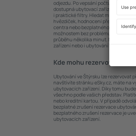
odjezdu. Po vepsání počtu cestujícíc
dostupná ubytovací zařízení ve Štýrs
i praktické filtry. Hledat můžete podle
hvězdiček, hodnocení předchozích ná
centra nebo bezplatného zrušení rez
možnostem bez problému najdete uby
průběhu několika minut. Můžete reze
zařízení nebo i ubytování s letem.
Kde mohu rezervovat ubyto
Ubytování ve Štýrsku lze rezervovat p
navštívíte stránku eSky.cz, máte na 
ubytovacích zařízení. Díky tomu bude 
všechno podle vašich představ. Platí
nebo kreditní kartou. V případě odvol
bezplatné zrušení rezervace ubytován
bezplatného zrušení rezervace je u
ubytovacích zařízení.