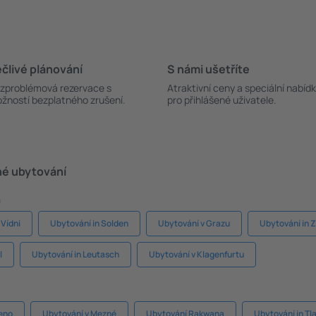
člivé plánování
S námi ušetříte
zproblémová rezervace s
Atraktivní ceny a speciální nabíd
žností bezplatného zrušení.
pro přihlášené uživatele.
né ubytování
a
 Vídni
Ubytování in Solden
Ubytování v Grazu
Ubytování in Z
l
Ubytování in Leutasch
Ubytování v Klagenfurtu
eno
Ubytování v Mezné
Ubytování Rakwana
Ubytování in T