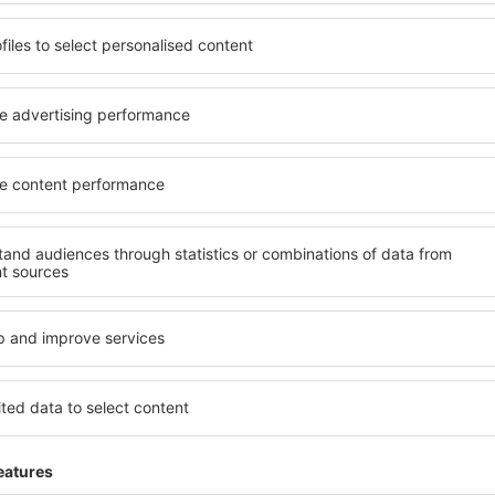
rostorné, komfortně
jednotlivce, páry, rodiny, se
enostmi, jakož i levné
možnost přenocovat v různ
 Štýrsku je dostupné v
penzionech – v poklidných 
ě vyhledávaných okresech
Štýrska. Mezi další výhody p
ní vašim potřebám a dalším
doprava, četné obchody, res
Všechno nezbytné pro neza
dlani!
vujete včas, můžete si být
 si budete moci odpočinout s
Pokud toužíte po luxusním u
li hledat hotel nebo
Dokonalá dovolená nebo ús
ed odjezdem do Štýrska a
že budete nadmíru spokojeni
mosféru.
v zařízeních s bezbariérov
osoby. Na své si přijdou i ro
návštěvníci, kteří cestují se 
sku?
Jaké vybavení nabíz
 prostřednictvím našeho
Vybavení ubytování ve Štýrs
l cesty a termín příjezdu a
hvězdiček. V dostupných mí