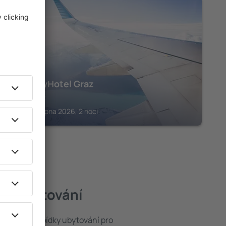
ŠTÝRSKO
IntercityHotel Graz
3 523
Kč
Graz, 26 srpna 2026, 2 noci
pší ubytování
ze široké nabídky ubytování pro