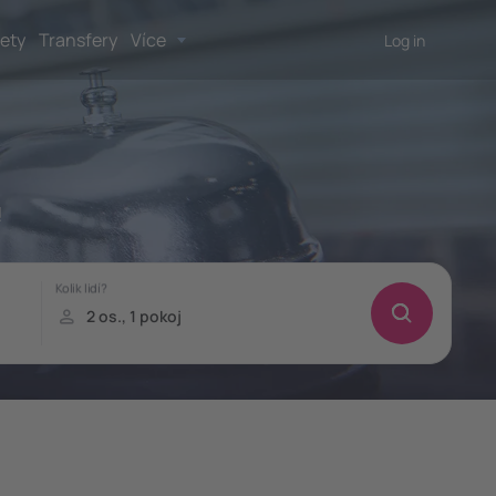
lety
Transfery
Více
Log in
!