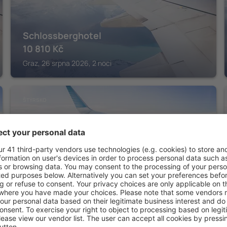
Schlossberghotel
10 810
Kč
Graz, 26 srpna 2026, 2 noci
ŠTÝRSKO
Hotel Gollner
6 106
Kč
Graz, 26 srpna 2026, 2 noci