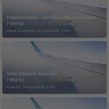
Emporio Ixtapa - with Optional All Inclusive
7 370
Kč
Ixtapa Zihuatanejo, 14 srpna 2026, 2 noci
CAMPECHE
Hotel Emporio Acapulco
7 858
Kč
Acapulco, 14 srpna 2026, 2 noci
CAMPECHE