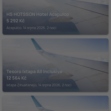
HS HOTSSON Hotel Acapulco
5 292
Kč
Acapulco, 14 srpna 2026, 2 noci
CAMPECHE
Tesoro Ixtapa All Inclusive
12 564
Kč
Ixtapa Zihuatanejo, 14 srpna 2026, 2 noci
CAMPECHE