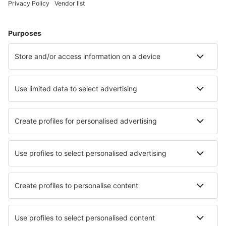
Ubytování v Mexiku
Ubytování v Cancúnu
Ubytování v Puerto Vallarta
Ubytování in Coatepec
Ubytování in San Andres Cholula
Ubytování in Puerto Morelos
Ubytování in Ensenada
Ubytování in Tequila
Nejlepší ubytování - města
Ubytování in Ligist
Ubytování in Gersbach
Ubytování in Ottersum
Ubytování Establiments
Ubytování in Serra de El-Rei
Ubytování in Bedford
Ubytování in Torrenostra
Ubytování in San Giovanni Lupatoto
Ubytování in Velika Plana
Ubytování in Kutná Hora