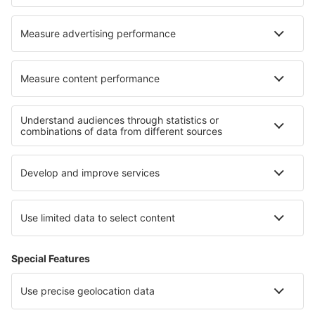
Nejlepší ubytování - regiony
Ubytování in Querétaro
Ubytování in Chiapas
Ubytování in Morelos
Ubytování v State of Puebla
Ubytování v State of Mexico
Ubytování in Faroe Islands
Ubytování v Sierra Nevadě
Ubytování in Dolomites
Ubytování v Župa Brašov
Ubytování v San Andrés y Providencia