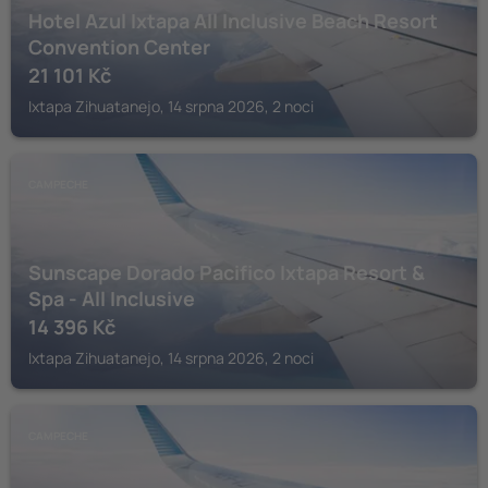
Hotel Azul Ixtapa All Inclusive Beach Resort
Convention Center
21 101
Kč
Ixtapa Zihuatanejo, 14 srpna 2026, 2 noci
CAMPECHE
Sunscape Dorado Pacifico Ixtapa Resort &
Spa - All Inclusive
14 396
Kč
Ixtapa Zihuatanejo, 14 srpna 2026, 2 noci
CAMPECHE