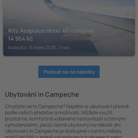
Ritz Acapulco Hotel All Inclusive
14 954
Kč
Acapulco, 14 srpna 2026, 2 noci
Podívat se na nabídky
Ubytování in Campeche
Chystáte se to Campeche? Najděte si ubytování přesně
podle vašich představ a možností. Můžete využít
prostorné, komfortně vybavené nemovitosti s četnými
vymoženostmi, jakož i levné ubytovny na několik dní.
Ubytování in Campeche je dostupné v centru města,
poblíž letiště i v méně vyhledávaných okresech nebo