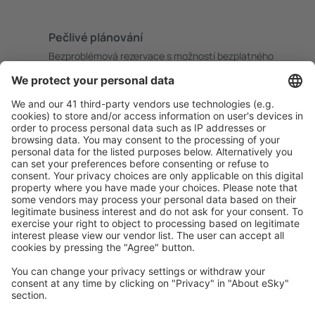
Pečlivé plánování
Bezproblémová rezervace s možností bezplatného
zrušení.
S námi ušetříte
Atraktivní ceny a speciální nabídky pro přihlášené
uživatele.
Ubytování dle vašeho gusta
Vyberte si z více než 1.3 milionu zařízení: hotelů,
apartmánů, chat a dalších.
Uživateli eSky nejčastěji hledané ubytování
Ubytování v Mexiku - Oblíbená města
Ubytování in Playa del Carmen
Ubytování in Tulum