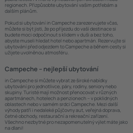
regionech. Přizpůsobte ubytování vašim potřebám a
dalším plánům.
Pokud si ubytování in Campeche zarezervujete včas,
můžete si být jisti, že po příjezdu do vaší destinace si
budete moci odpočinout s klidem v duši a bez toho,
abyste museli hledat hotel nebo apartmán. Rezervujte si
ubytování před odjezdem to Campeche a během cesty si
užijete uvolněnou atmosféru.
Campeche – nejlepší ubytování
in Campeche si můžete vybrat ze široké nabídky
ubytování pro jednotlivce, páry, rodiny, seniory nebo
skupiny. Turisté mají možnost přenocovat v různých
apartmánech, hotelech a penzionech – v poklidných
oblastech nebo v samém srdci Campeche. Mezi další
výhody patří i nedaleké půjčovny aut, veřejná doprava,
četné obchody, restaurační a rekreační zařízení.
Všechno nezbytné pro nezapomenutelný výlet máte jako
na dlani!