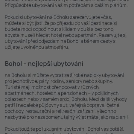
Přizpůsobte ubytování vašim potřebám a dalším plánům.
Pokud si ubytování na Boholu zarezervujete včas,
můžete si být jisti, že po příjezdu do vaší destinace si
budete moci odpočinout s klidem v duši a bez toho,
abyste museli hledat hotel nebo apartmán. Rezervujte si
ubytování před odjezdem na Bohol a během cesty si
užijete uvolněnou atmosféru.
Bohol – nejlepší ubytování
na Boholu si můžete vybrat ze široké nabídky ubytování
pro jednotlivce, páry, rodiny, seniory nebo skupiny.
Turisté mají možnost přenocovat v různých
apartmánech, hotelech a penzionech – v poklidných
oblastech nebo v samém srdci Boholu. Mezi další výhody
patří i nedaleké půjčovny aut, veřejná doprava, četné
obchody, restaurační a rekreační zařízení. Všechno
nezbytné pro nezapomenutelný výlet máte jako na dlani!
Pokud toužíte po luxusním ubytování, Bohol vás potěší.