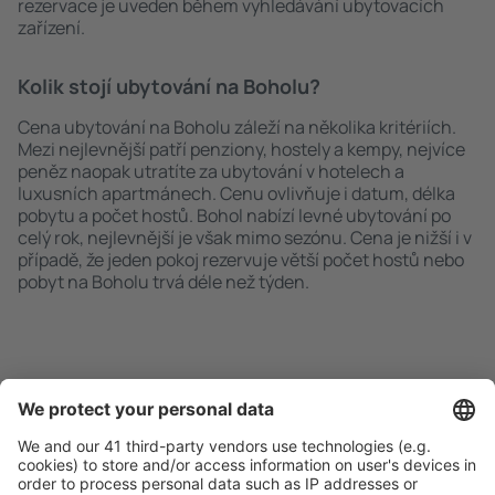
rezervace je uveden během vyhledávání ubytovacích
zařízení.
Kolik stojí ubytování na Boholu?
Cena ubytování na Boholu záleží na několika kritériích.
Mezi nejlevnější patří penziony, hostely a kempy, nejvíce
peněz naopak utratíte za ubytování v hotelech a
luxusních apartmánech. Cenu ovlivňuje i datum, délka
pobytu a počet hostů. Bohol nabízí levné ubytování po
celý rok, nejlevnější je však mimo sezónu. Cena je nižší i v
případě, že jeden pokoj rezervuje větší počet hostů nebo
pobyt na Boholu trvá déle než týden.
Rychlé a snadné vyhledávání
Nabídka dle vašich očekávání.
Pečlivé plánování