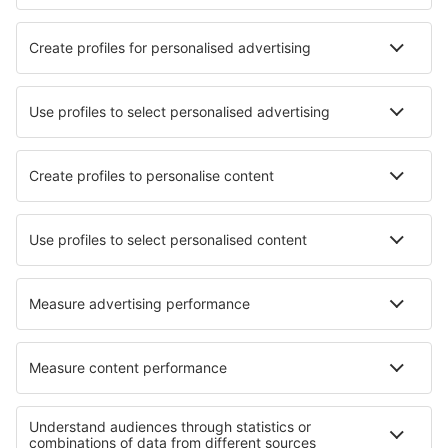
Ubytování in Pasay
Ubytování in Iba
Ubytování Carmona
Ubytování in Oton
Ubytování Siaton
Ubytování San Mateo
Nejlepší ubytování - města
Ubytování in Westoverledingen
Ubytování in Krasnopol
Ubytování in Kamphaeng Phet
Ubytování in Blotzheim
Ubytování in Felchow
Ubytování in Eglwys-fach
Ubytování in Sevnica
Ubytování in Biala k. Plocka
Ubytování in Monticello
Ubytování in Bondeno
Nejlepší ubytování - regiony