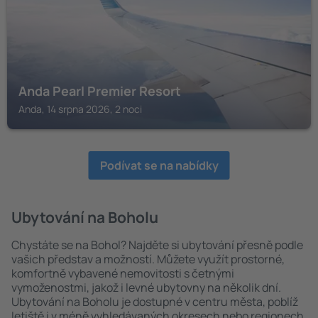
Anda Pearl Premier Resort
Anda, 14 srpna 2026, 2 noci
Podívat se na nabídky
Ubytování na Boholu
Chystáte se na Bohol? Najděte si ubytování přesně podle
vašich představ a možností. Můžete využít prostorné,
komfortně vybavené nemovitosti s četnými
vymoženostmi, jakož i levné ubytovny na několik dní.
Ubytování na Boholu je dostupné v centru města, poblíž
letiště i v méně vyhledávaných okresech nebo regionech.