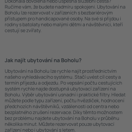
Dokonalá dovolená nebo úspěšná služební cesta?
Ručíme vám, že budete nadmíru spokojeni. Ubytování na
Boholu lze rezervovat v zařízeních s bezbariérovým
přístupem pro handicapované osoby. Na své si přijdou i
rodiny s batolaty nebo malými dětmi a návštěvníci, kteří
cestují se zvířaty.
Jak najít ubytování na Boholu?
Ubytování na Boholu lze rychle najít prostřednictvím
našeho vyhledávacího systému. Stačí uvést cíl cesty a
termín příjezdu a odjezdu. Po vepsání počtu cestujících
systém rychle najde dostupná ubytovací zařízení na
Boholu. Výběr ubytování usnadní i praktické filtry. Hledat
můžete podle typu zařízení, počtu hvězdiček, hodnocení
předchozích návštěvníků, vzdálenosti od centra nebo
bezplatného zrušení rezervace. Díky těmto možnostem
bez problému najdete ubytování na Boholu v průběhu
několika minut. Můžete rezervovat pouze ubytovací
zařízení nebo i ubytování s letem.