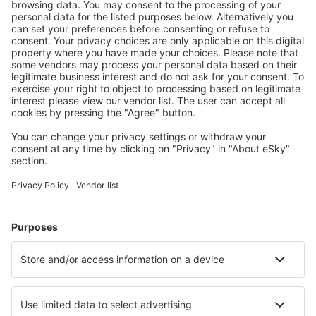
Bezproblémová rezervace s možností bezplatného
zrušení.
S námi ušetříte
Atraktivní ceny a speciální nabídky pro přihlášené
uživatele.
Ubytování dle vašeho gusta
Vyberte si z více než 1.3 milionu zařízení: hotelů,
apartmánů, chat a dalších.
Uživateli eSky nejčastěji hledané ubytování
Ubytování na Filipínách - Oblíbená města
Ubytování in Baguio
Ubytování v Cebu
Ubytování v Davao
Ubytování in Quezon City