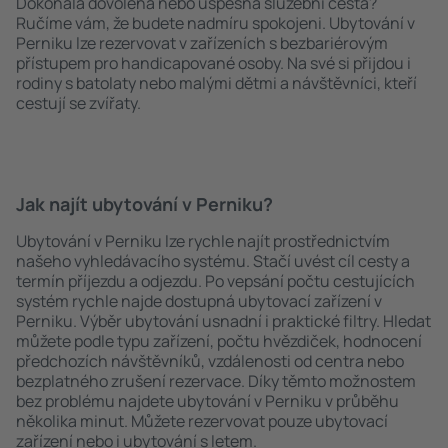
Dokonalá dovolená nebo úspěšná služební cesta?
Ručíme vám, že budete nadmíru spokojeni. Ubytování v
Perniku lze rezervovat v zařízeních s bezbariérovým
přístupem pro handicapované osoby. Na své si přijdou i
rodiny s batolaty nebo malými dětmi a návštěvníci, kteří
cestují se zvířaty.
Jak najít ubytování v Perniku?
Ubytování v Perniku lze rychle najít prostřednictvím
našeho vyhledávacího systému. Stačí uvést cíl cesty a
termín příjezdu a odjezdu. Po vepsání počtu cestujících
systém rychle najde dostupná ubytovací zařízení v
Perniku. Výběr ubytování usnadní i praktické filtry. Hledat
můžete podle typu zařízení, počtu hvězdiček, hodnocení
předchozích návštěvníků, vzdálenosti od centra nebo
bezplatného zrušení rezervace. Díky těmto možnostem
bez problému najdete ubytování v Perniku v průběhu
několika minut. Můžete rezervovat pouze ubytovací
zařízení nebo i ubytování s letem.