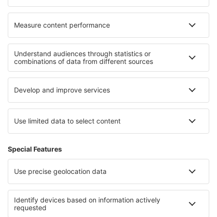
Ubytování v Burgasu Region
Ubytování Lovech province
Ubytování v Sofijské oblasti
Ubytování ve Zlatých Pískách
Ubytování na Slunečném pobřeží
Ubytování in Qena
Ubytování in Los Rios
Ubytování v Střední Pováží
Ubytování in Ceahlau National Park
Ubytování v Krugerově národním parku