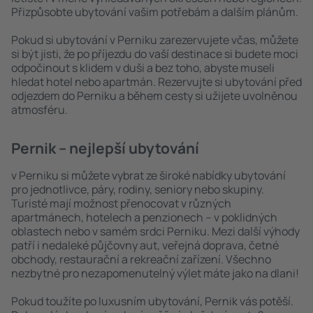
Přizpůsobte ubytování vašim potřebám a dalším plánům.
Pokud si ubytování v Perniku zarezervujete včas, můžete
si být jisti, že po příjezdu do vaší destinace si budete moci
odpočinout s klidem v duši a bez toho, abyste museli
hledat hotel nebo apartmán. Rezervujte si ubytování před
odjezdem do Perniku a během cesty si užijete uvolněnou
atmosféru.
Pernik – nejlepší ubytování
v Perniku si můžete vybrat ze široké nabídky ubytování
pro jednotlivce, páry, rodiny, seniory nebo skupiny.
Turisté mají možnost přenocovat v různých
apartmánech, hotelech a penzionech – v poklidných
oblastech nebo v samém srdci Perniku. Mezi další výhody
patří i nedaleké půjčovny aut, veřejná doprava, četné
obchody, restaurační a rekreační zařízení. Všechno
nezbytné pro nezapomenutelný výlet máte jako na dlani!
Pokud toužíte po luxusním ubytování, Pernik vás potěší.