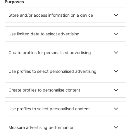
Ubytování in Sozopol
Ubytování in Kharmanli
Ubytování in Kostinbrod
Ubytování in Kresna
Ubytování in Kranevo
Ubytování in Stoykite
Nejlepší ubytování - města
Ubytování in Dover
Ubytování in Chatan
Ubytování in Nieuw-Amsterdam
Ubytování in Budrio
Ubytování in Varysburg
Ubytování in Tambillo
Ubytování in Mueang Kao
Ubytování in Attalla
Ubytování in Kepice
Ubytování in Carchuna
Nejlepší ubytování - regiony