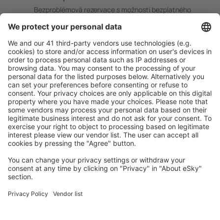
Bezproblémová rezervace s možností bezplatného
zrušení.
S námi ušetříte
Atraktivní ceny a speciální nabídky pro přihlášené
uživatele.
Ubytování dle vašeho gusta
Vyberte si z více než 1.3 milionu zařízení: hotelů,
apartmánů, chat a dalších.
Uživateli eSky nejčastěji hledané ubytování
Ubytování v Bulharsku - Oblíbená města
Ubytování v Burgasu
Ubytování ve Varně
Ubytování v Sofii
Ubytování in Sunny Beach