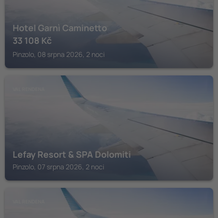
Hotel Garnì Caminetto
33 108
Kč
Pinzolo, 08 srpna 2026, 2 noci
VAL RENDENA
Lefay Resort & SPA Dolomiti
Pinzolo, 07 srpna 2026, 2 noci
VAL RENDENA