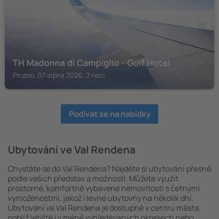
TH Madonna di Campiglio - Golf Hotel
Pinzolo, 07 srpna 2026, 2 noci
Podívat se na nabídky
Ubytování ve Val Rendena
Chystáte se do Val Rendena? Najděte si ubytování přesně
podle vašich představ a možností. Můžete využít
prostorné, komfortně vybavené nemovitosti s četnými
vymoženostmi, jakož i levné ubytovny na několik dní.
Ubytování ve Val Rendena je dostupné v centru města,
poblíž letiště i v méně vyhledávaných okresech nebo