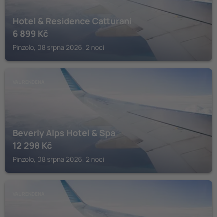
Hotel & Residence Catturani
6 899
Kč
Pinzolo, 08 srpna 2026, 2 noci
VAL RENDENA
Beverly Alps Hotel & Spa
12 298
Kč
Pinzolo, 08 srpna 2026, 2 noci
VAL RENDENA