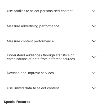
Ubytování in Glastros
Ubytování Don Diego
Ubytování in Bjerkvik
Ubytování in Breaza de Jos
Nejlepší ubytování - regiony
Ubytování v Kampánii
Ubytování in Umbria
Ubytování na pobřeží Rimini
Ubytování v Apulii
Ubytování při jezeře Maggiore
Ubytování v Hondurasu
Ubytování in Curonian Spit National Park
Ubytování v Pembrokeshire
Ubytování in Arizona
Ubytování in Brac Island