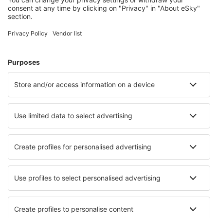
Ubytování v Itálii - Oblíbená města
Ubytování v Neapoli
Ubytování v Miláně
Ubytování ve Florencii
Ubytování v Palermu
Ubytování v Římě
Ubytování in Ceglie Messapica
Ubytování in Quartu Sant'Elena
Ubytování in Cisternino
Ubytování in Agropoli
Ubytování in La Maddalena
Nejlepší ubytování - města
Ubytování in Dersau
Ubytování Chaulgnes
Ubytování in Battle
Ubytování in Checy
Ubytování in Rye
Ubytování in Torshavn