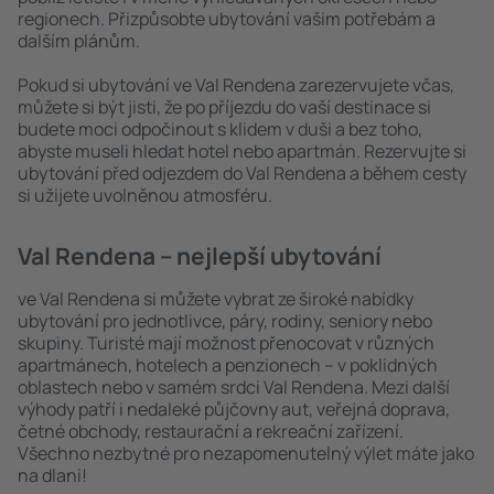
regionech. Přizpůsobte ubytování vašim potřebám a
dalším plánům.
Pokud si ubytování ve Val Rendena zarezervujete včas,
můžete si být jisti, že po příjezdu do vaší destinace si
budete moci odpočinout s klidem v duši a bez toho,
abyste museli hledat hotel nebo apartmán. Rezervujte si
ubytování před odjezdem do Val Rendena a během cesty
si užijete uvolněnou atmosféru.
Val Rendena – nejlepší ubytování
ve Val Rendena si můžete vybrat ze široké nabídky
ubytování pro jednotlivce, páry, rodiny, seniory nebo
skupiny. Turisté mají možnost přenocovat v různých
apartmánech, hotelech a penzionech – v poklidných
oblastech nebo v samém srdci Val Rendena. Mezi další
výhody patří i nedaleké půjčovny aut, veřejná doprava,
četné obchody, restaurační a rekreační zařízení.
Všechno nezbytné pro nezapomenutelný výlet máte jako
na dlani!