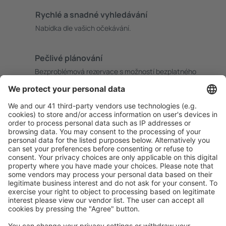
Rychlé a snadné vyhledávání
Nabídka dle vašich očekávání.
Pečlivé plánování
Bezproblémová rezervace s možností bezplatného
zrušení.
S námi ušetříte
Atraktivní ceny a speciální nabídky pro přihlášené
uživatele.
Ubytování dle vašeho gusta
Vyberte si z více než 1.3 milionu zařízení: hotelů,
apartmánů, chat a dalších.
Uživateli eSky nejčastěji hledané ubytování