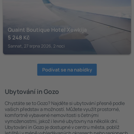
Quaint Boutique Hotel Xewkija
5 248
Kč
Sannat, 27 srpna 2026, 2 noci
Podívat se na nabídky
Ubytování in Gozo
Chystáte se to Gozo? Najděte si ubytování přesně podle
vašich představ a možností. Můžete využít prostorné,
komfortně vybavené nemovitosti s četnými
vymoženostmi, jakož i levné ubytovny na několik dní.
Ubytování in Gozo je dostupné v centru města, poblíž
letiště i v méně vyhledávaných okresech nebo regionech.