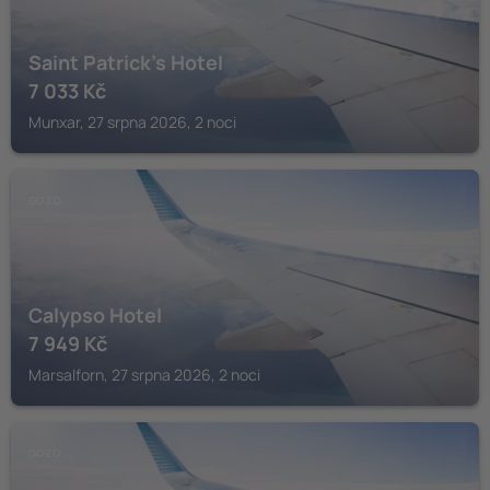
Saint Patrick's Hotel
7 033
Kč
Munxar, 27 srpna 2026, 2 noci
GOZO
Calypso Hotel
7 949
Kč
Marsalforn, 27 srpna 2026, 2 noci
GOZO