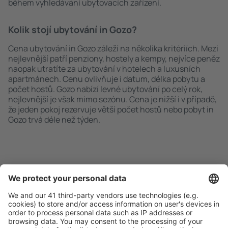
během vyhledávání ubytovacích zařízení.
Kolik stojí ubytování in Gozo?
Cena ubytování in Gozo záleží na několika kritériích. Mezi
nejlevnější patří penziony, hostely a kempy, nejvíce peněz
naopak utratíte za ubytování v hotelech a luxusních
apartmánech. Cenu ovlivňuje i datum, délka pobytu a
počet hostů. Gozo nabízí levné ubytování po celý rok,
nejlevnější je však mimo sezónu. Cena je nižší i v případě,
že jeden pokoj rezervuje větší počet hostů nebo pobyt in
Gozo trvá déle než týden.
Rychlé a snadné vyhledávání
Nabídka dle vašich očekávání.
Pečlivé plánování
Bezproblémová rezervace s možností bezplatného