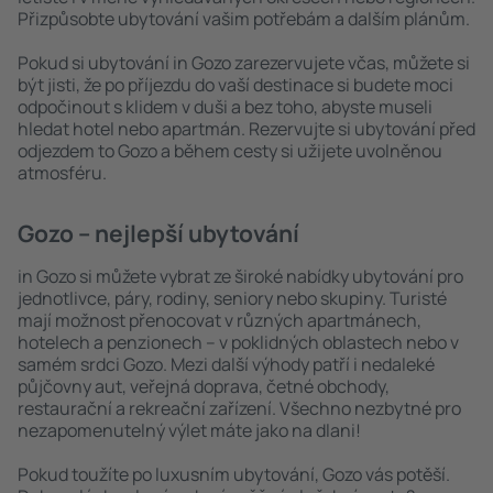
Přizpůsobte ubytování vašim potřebám a dalším plánům.
Pokud si ubytování in Gozo zarezervujete včas, můžete si
být jisti, že po příjezdu do vaší destinace si budete moci
odpočinout s klidem v duši a bez toho, abyste museli
hledat hotel nebo apartmán. Rezervujte si ubytování před
odjezdem to Gozo a během cesty si užijete uvolněnou
atmosféru.
Gozo – nejlepší ubytování
in Gozo si můžete vybrat ze široké nabídky ubytování pro
jednotlivce, páry, rodiny, seniory nebo skupiny. Turisté
mají možnost přenocovat v různých apartmánech,
hotelech a penzionech – v poklidných oblastech nebo v
samém srdci Gozo. Mezi další výhody patří i nedaleké
půjčovny aut, veřejná doprava, četné obchody,
restaurační a rekreační zařízení. Všechno nezbytné pro
nezapomenutelný výlet máte jako na dlani!
Pokud toužíte po luxusním ubytování, Gozo vás potěší.