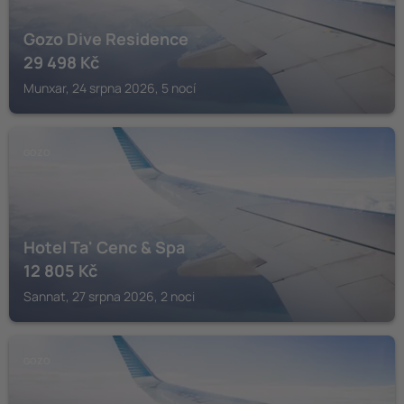
Gozo Dive Residence
29 498
Kč
Munxar, 24 srpna 2026, 5 nocí
GOZO
Hotel Ta' Cenc & Spa
12 805
Kč
Sannat, 27 srpna 2026, 2 noci
GOZO