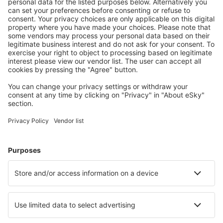
zrušení.
S námi ušetříte
Atraktivní ceny a speciální nabídky pro přihlášené
uživatele.
Ubytování dle vašeho gusta
Vyberte si z více než 1.3 milionu zařízení: hotelů,
apartmánů, chat a dalších.
Uživateli eSky nejčastěji hledané ubytování
Ubytování na Maltě - Oblíbená města
Ubytování in Xaghra
Ubytování ve Sliemě
Ubytování v St. Julian’s
Ubytování in Mellieha