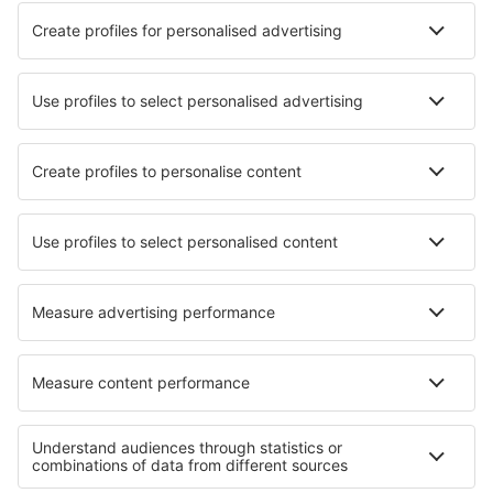
Ubytování ve Vallettě
Ubytování Ghaxaq
Ubytování in Attard
Ubytování in Munxar
Ubytování in Vittoriosa
Ubytování in Iklin
Nejlepší ubytování - města
Ubytování in Chateaudun
Ubytování in Sale
Ubytování Exambela
Ubytování in Oberhofen Am Irrsee
Ubytování in Bungkulan
Ubytování in Dmosin
Ubytování in Eppendorf
Ubytování in Engan
Ubytování in Glomfjord
Ubytování in Ville La Grand
Nejlepší ubytování - regiony
Ubytování na ostrově Malta
Ubytování na Costa de la Luz