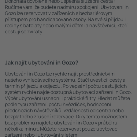
Dokonalá dovolená nebo úspěšná služební cesta?
Ručíme vám, že budete nadmíru spokojeni. Ubytování in
Gozo lze rezervovat v zařízeních s bezbariérovým
přístupem pro handicapované osoby. Na své si přijdou i
rodiny s batolaty nebo malými dětmi a návštěvníci, kteří
cestují se zvířaty.
Jak najít ubytování in Gozo?
Ubytování in Gozo lze rychle najít prostřednictvím
našeho vyhledávacího systému. Stačí uvést cíl cesty a
termín příjezdu a odjezdu. Po vepsání počtu cestujících
systém rychle najde dostupná ubytovací zařízení in Gozo.
Výběr ubytování usnadní i praktické filtry. Hledat můžete
podle typu zařízení, počtu hvězdiček, hodnocení
předchozích návštěvníků, vzdálenosti od centra nebo
bezplatného zrušení rezervace. Díky těmto možnostem
bez problému najdete ubytování in Gozo v průběhu
několika minut. Můžete rezervovat pouze ubytovací
zařízení nebo i ubytování s letem.