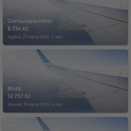
Cornucopia Hotel
6 334
Kč
Xaghra, 27 srpna 2026, 2 noci
GOZO
Block
12 757
Kč
Munxar, 15 srpna 2026, 4 noci
GOZO