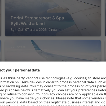
Dorint Strandresort & Spa
Sylt/Westerland
Sylt-Ost, 07 srpna 2026, 2 noci
OSTROV SYLT
Hotel Sylter Blaumuschel
Sylt-Ost, 07 srpna 2026, 2 noci