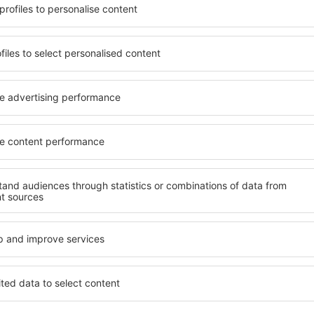
yužít prostorné, komfortně
jednotlivce, páry, rodiny, se
enostmi, jakož i levné
možnost přenocovat v různ
 ostrově Sylt je dostupné v
penzionech – v poklidných 
ě vyhledávaných okresech
Sylt. Mezi další výhody patří
ní vašim potřebám a dalším
doprava, četné obchody, res
Všechno nezbytné pro neza
dlani!
rezervujete včas, můžete si
nace si budete moci
Pokud toužíte po luxusním ub
, abyste museli hledat hotel
Dokonalá dovolená nebo ús
ání před odjezdem na ostrov
že budete nadmíru spokojeni
nou atmosféru.
rezervovat v zařízeních s b
handicapované osoby. Na své 
malými dětmi a návštěvníci, k
ově Sylt?
Jaké vybavení nabíz
Sylt?
najít prostřednictvím našeho
l cesty a termín příjezdu a
Vybavení ubytování na ostro