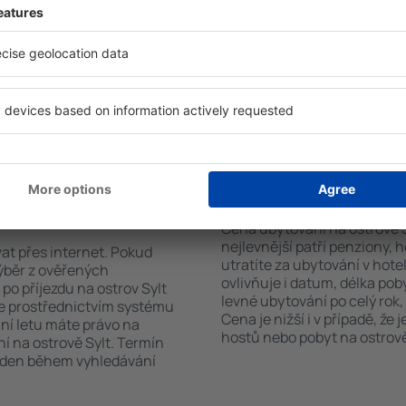
h systém rychle najde
hvězdiček. V dostupných mí
vě Sylt. Výběr ubytování
koutem, balkonem, klimatizac
ete podle typu zařízení, počtu
sadou ručníků nebo přístup
vštěvníků, vzdálenosti od
bezplatné parkování, objedn
ervace. Díky těmto
zvolit hotel s bazénem. Ubyt
ování na ostrově Sylt v
rezervovat se službou přepra
rvovat pouze ubytovací
vání na ostrově
Kolik stojí ubytován
Cena ubytování na ostrově Sy
nejlevnější patří penziony, 
vat přes internet. Pokud
utratíte za ubytování v ho
výběr z ověřených
ovlivňuje i datum, délka pob
po příjezdu na ostrov Sylt
levné ubytování po celý rok,
te prostřednictvím systému
Cena je nižší i v případě, že
ání letu máte právo na
hostů nebo pobyt na ostrově 
í na ostrově Sylt. Termín
veden během vyhledávání