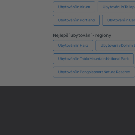
Ubytování in Virum
Ubytování in Talla
Ubytování in Portland
Ubytování in Ce
Nejlepší ubytování - regiony
Ubytování in Harz
Ubytování v Dolním 
Ubytování in Table Mountain National Park
Ubytování in Pongolapoort Nature Reserve