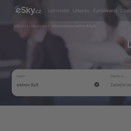
Let+Hotel
Letenky
Eurovíkend
Dovo
eSky.cz
/
ubytovani
/
Ubytování na ostrově Sylt
Po