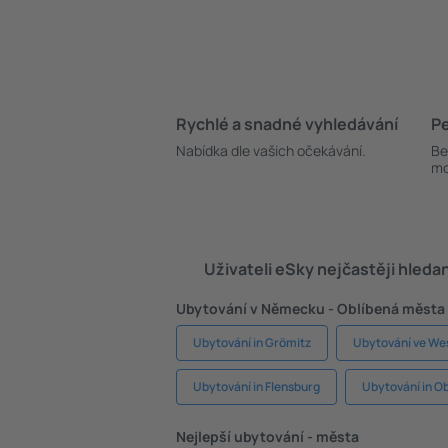
Rychlé a snadné vyhledávání
Pe
Nabídka dle vašich očekávání.
Be
mo
Uživateli eSky nejčastěji hleda
Ubytování v Německu - Oblíbená města
Ubytování in Grömitz
Ubytování ve We
Ubytování in Flensburg
Ubytování in O
Nejlepší ubytování - města