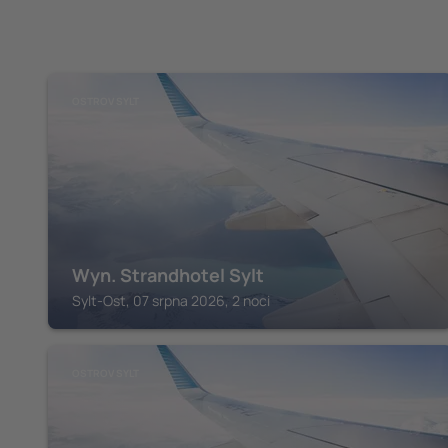
OSTROV SYLT
Wyn. Strandhotel Sylt
Sylt-Ost, 07 srpna 2026, 2 noci
OSTROV SYLT