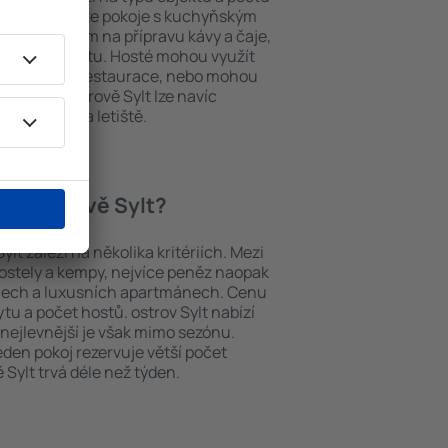
stech najdete pokoje s kuchyňským
í, přístrojem na přípravu kávy a čaje,
em k internetu. Hosté mohou využít
at si jídla z restaurace, nebo mohou
ování na ostrově Sylt lze navíc
vy z nebo na letiště.
í na ostrově Sylt?
lt záleží na několika kritériích. Mezi
hostely a kempy, nejvíce peněz naopak
telech a luxusních apartmánech. Cenu
ytu a počet hostů. ostrov Sylt nabízí
 nejlevnější je však mimo sezónu.
 jeden pokoj rezervuje větší počet
Sylt trvá déle než týden.