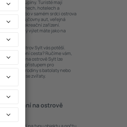
niory nebo skupiny. Turisté mají
ých apartmánech, hotelech a
oblastech nebo v samém srdci ostrova
 i nedaleké půjčovny aut, veřejná
taurační a rekreační zařízení.
pomenutelný výlet máte jako na
ytování, ostrov Sylt vás potěší.
pěšná služební cesta? Ručíme vám,
. Ubytování na ostrově Sylt lze
ezbariérovým přístupem pro
si přijdou i rodiny s batolaty nebo
teří cestují se zvířaty.
í ubytování na ostrově
vě Sylt záleží na typu objektu a počtu