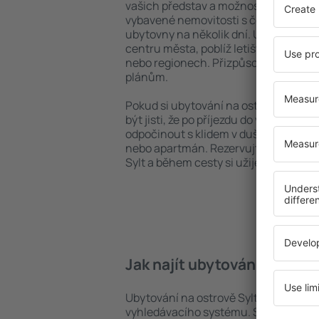
vašich představ a možností. Můžete v
vybavené nemovitosti s četnými vymož
ubytovny na několik dní. Ubytování na
centru města, poblíž letiště i v mén
nebo regionech. Přizpůsobte ubytová
plánům.
Pokud si ubytování na ostrově Sylt za
být jisti, že po příjezdu do vaší desti
odpočinout s klidem v duši a bez toho
nebo apartmán. Rezervujte si ubytov
Sylt a během cesty si užijete uvolně
Jak najít ubytování na ostr
Ubytování na ostrově Sylt lze rychle 
vyhledávacího systému. Stačí uvést cí