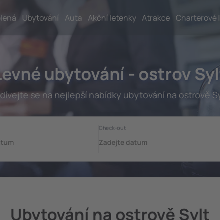
lená
Ubytování
Auta
Akční letenky
Atrakce
Charterové 
Levné ubytování - ostrov Syl
dívejte se na nejlepší nabídky ubytování na ostrově Sy
Ubytování na ostrově Sylt