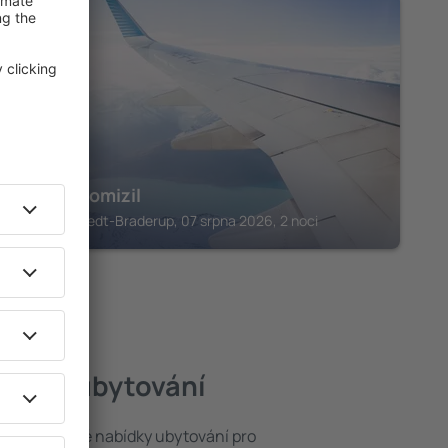
OSTROV SYLT
Sylter Domizil
Wenningstedt-Braderup, 07 srpna 2026, 2 noci
ejlepší ubytování
brat ze široké nabídky ubytování pro