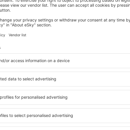
OSTROV SYLT
Marin Hotel Sylt
Sylt-Ost, 07 srpna 2026, 2 noci
Podívejte se na další nabídky na ostrově Sylt
 Sylt
ostrov Sylt – n
i ubytování přesně podle
na ostrově Sylt si můžete vy