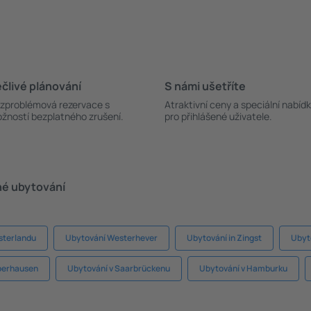
člivé plánování
S námi ušetříte
zproblémová rezervace s
Atraktivní ceny a speciální nabíd
žností bezplatného zrušení.
pro přihlášené uživatele.
né ubytování
sterlandu
Ubytování Westerhever
Ubytování in Zingst
Ubyt
berhausen
Ubytování v Saarbrückenu
Ubytování v Hamburku