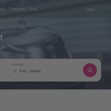
lety
Transfery
Více
Log in
t
lt!