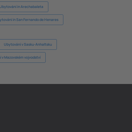
Ubytování in Arechabaleta
ytování in San Fernando de Henares
Ubytování v Sasku-Anhaltsku
 v Mazovském vojvodství