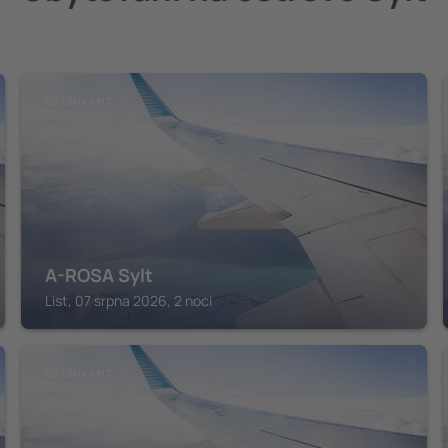
OSTROV SYLT
A-ROSA Sylt
List, 07 srpna 2026, 2 noci
OSTROV SYLT