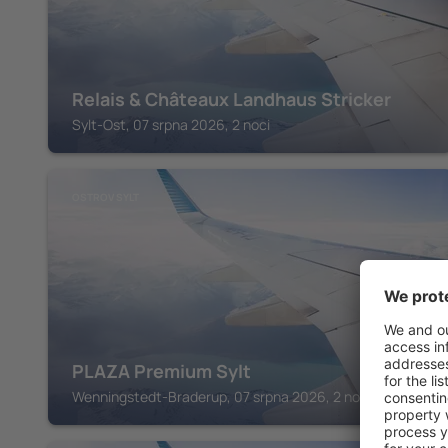
Relais & Châteaux Landhaus Stricker
Sylt-Ost, 07 srpna 2026, 2 noci
OSTROV SYLT
PLAZA Premium Sylt
Wenningstedt-Braderup, 07 srpna 2026, 2 noci