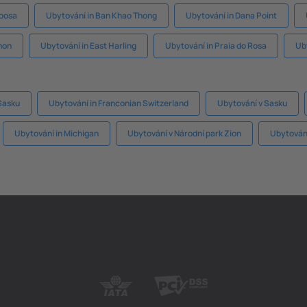
poosa
Ubytování in Ban Khao Thong
Ubytování in Dana Point
non
Ubytování in East Harling
Ubytování in Praia do Rosa
Ub
Sasku
Ubytování in Franconian Switzerland
Ubytování v Sasku
Ubytování in Michigan
Ubytování v Národní park Zion
Ubytování