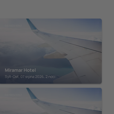
OSTROV SYLT
Miramar Hotel
Sylt-Ost, 07 srpna 2026, 2 noci
OSTROV SYLT