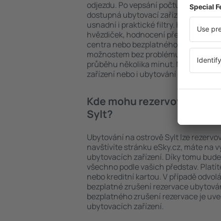
odjezdu. Po vepsání počtu cestujícíc
dostupná ubytovací zařízení na ostro
usnadní i praktické filtry. Hledat můž
hvězdiček, hodnocení předchozích ná
centra nebo bezplatného zrušení rez
možnostem bez problému najdete ubyt
průběhu několika minut. Můžete reze
zařízení nebo i ubytování s letem.
Kde mohu rezervovat ubyto
Sylt?
Ubytování na ostrově Sylt lze rezervo
navštívíte stránku eSky.cz, máte na 
ubytovacích zařízení. Díky tomu bude 
všechno podle vašich představ. Platí
nebo kreditní kartou. V případě odvol
bezplatné zrušení rezervace ubytován
bezplatného zrušení rezervace je u
ubytovacích zařízení.