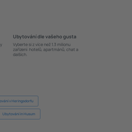
Ubytování dle vašeho gusta
ky
Vyberte si z více než 1.3 milionu
zařízení: hotelů, apartmánů, chat a
dalších.
ování v Heringsdorfu
Ubytování in Husum