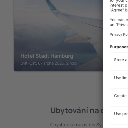
OSTROV SYLT
Hotel Stadt Hamburg
Sylt-Ost, 07 srpna 2026, 2 noci
Ubytování na ostrově
Chystáte se na ostrov Sylt? Najděte s