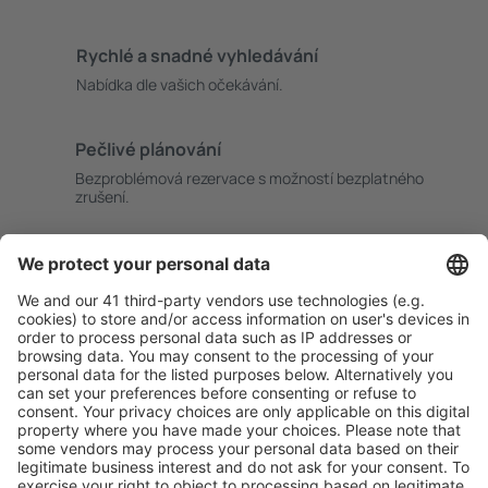
Rychlé a snadné vyhledávání
Nabídka dle vašich očekávání.
Pečlivé plánování
Bezproblémová rezervace s možností bezplatného
zrušení.
S námi ušetříte
Atraktivní ceny a speciální nabídky pro přihlášené
uživatele.
Ubytování dle vašeho gusta
Vyberte si z více než 1.3 milionu zařízení: hotelů,
apartmánů, chat a dalších.