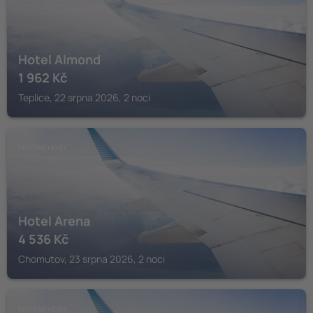
Hotel Almond
1 962
Kč
Teplice, 22 srpna 2026, 2 noci
KRUŠNÉ HORY
Hotel Arena
4 536
Kč
Chomutov, 23 srpna 2026, 2 noci
KRUŠNÉ HORY