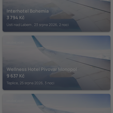
Interhotel Bohemia
3 794
Kč
Ústí nad Labem , 23 srpna 2026, 2 noci
KRUŠNÉ HORY
Wellness Hotel Pivovar Monopol
9 637
Kč
Teplice, 25 srpna 2026, 3 noci
KRUŠNÉ HORY