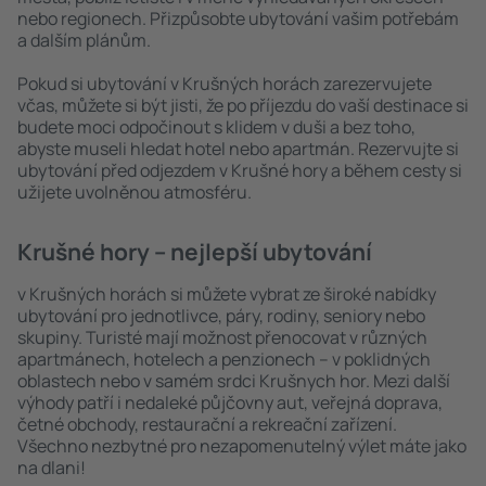
nebo regionech. Přizpůsobte ubytování vašim potřebám
a dalším plánům.
Pokud si ubytování v Krušných horách zarezervujete
včas, můžete si být jisti, že po příjezdu do vaší destinace si
budete moci odpočinout s klidem v duši a bez toho,
abyste museli hledat hotel nebo apartmán. Rezervujte si
ubytování před odjezdem v Krušné hory a během cesty si
užijete uvolněnou atmosféru.
Krušné hory – nejlepší ubytování
v Krušných horách si můžete vybrat ze široké nabídky
ubytování pro jednotlivce, páry, rodiny, seniory nebo
skupiny. Turisté mají možnost přenocovat v různých
apartmánech, hotelech a penzionech – v poklidných
oblastech nebo v samém srdci Krušnych hor. Mezi další
výhody patří i nedaleké půjčovny aut, veřejná doprava,
četné obchody, restaurační a rekreační zařízení.
Všechno nezbytné pro nezapomenutelný výlet máte jako
na dlani!