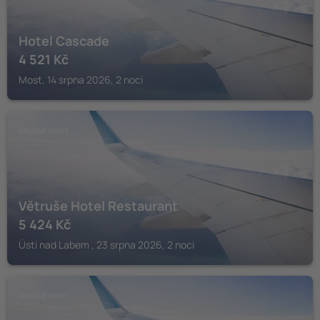
Hotel Cascade
4 521
Kč
Most, 14 srpna 2026, 2 noci
KRUŠNÉ HORY
Větruše Hotel Restaurant
5 424
Kč
Ústí nad Labem , 23 srpna 2026, 2 noci
KRUŠNÉ HORY