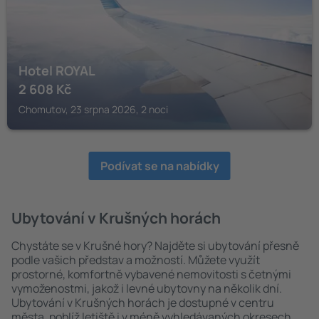
Hotel ROYAL
2 608
Kč
Chomutov, 23 srpna 2026, 2 noci
Podívat se na nabídky
Ubytování v Krušných horách
Chystáte se v Krušné hory? Najděte si ubytování přesně
podle vašich představ a možností. Můžete využít
prostorné, komfortně vybavené nemovitosti s četnými
vymoženostmi, jakož i levné ubytovny na několik dní.
Ubytování v Krušných horách je dostupné v centru
města, poblíž letiště i v méně vyhledávaných okresech