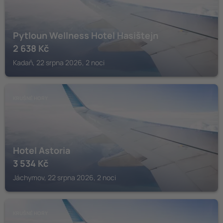
Pytloun Wellness Hotel Hasištejn
2 638
Kč
Kadaň, 22 srpna 2026, 2 noci
KRUŠNÉ HORY
Hotel Astoria
3 534
Kč
Jáchymov, 22 srpna 2026, 2 noci
KRUŠNÉ HORY