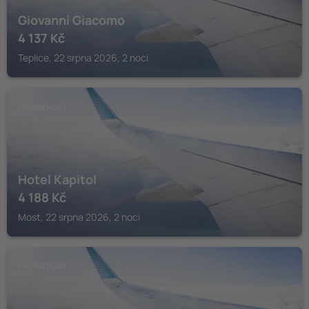
Giovanni Giacomo
4 137
Kč
Teplice, 22 srpna 2026, 2 noci
KRUŠNÉ HORY
Hotel Kapitol
4 188
Kč
Most, 22 srpna 2026, 2 noci
KRUŠNÉ HORY