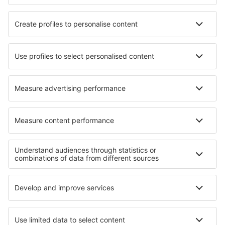
Ubytování in Altomunster
Ubytování Frumoasa
Ubytování Westport
Ubytování in Castellar
Nejlepší ubytování - regiony
Ubytování v Těšínském Slezsku
Ubytování v Jesenících
Ubytování na Šumavě
Ubytování v Lednicko - Valtickem areálu
Ubytování Jižních Čechach
Ubytování in Ischia
Ubytování in Faroe Islands
Ubytování in Národní park Cheile Nerei-Beușnița
Ubytování in Danube Delta
Ubytování v Costa Tropical