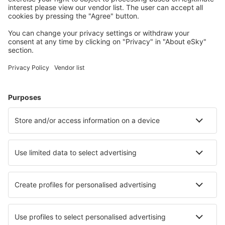
Uživateli eSky nejčastěji hledané ubytování
Ubytování v České republice - Oblíbená města
Ubytování v Praze
Ubytování v Českém Krumlově
Ubytování v Brně
Ubytování v Karlových Varech
Ubytování v Ostravě
Ubytování ve Stachách
Ubytování ve Velkých Karlovicích
Ubytování v Lednici
Ubytování Bozanov
Ubytování v Janských Lázních
Nejlepší ubytování - města
Ubytování in Westbrook
Ubytování in Bouznika
Ubytování in Templeuve
Ubytování in Wtelno
Ubytování in Lorcha
Ubytování in Harsum