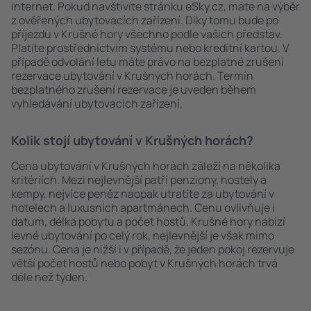
internet. Pokud navštívíte stránku eSky.cz, máte na výběr
z ověřených ubytovacích zařízení. Díky tomu bude po
příjezdu v Krušné hory všechno podle vašich představ.
Platíte prostřednictvím systému nebo kreditní kartou. V
případě odvolání letu máte právo na bezplatné zrušení
rezervace ubytování v Krušných horách. Termín
bezplatného zrušení rezervace je uveden během
vyhledávání ubytovacích zařízení.
Kolik stojí ubytování v Krušných horách?
Cena ubytování v Krušných horách záleží na několika
kritériích. Mezi nejlevnější patří penziony, hostely a
kempy, nejvíce peněz naopak utratíte za ubytování v
hotelech a luxusních apartmánech. Cenu ovlivňuje i
datum, délka pobytu a počet hostů. Krušné hory nabízí
levné ubytování po celý rok, nejlevnější je však mimo
sezónu. Cena je nižší i v případě, že jeden pokoj rezervuje
větší počet hostů nebo pobyt v Krušných horách trvá
déle než týden.