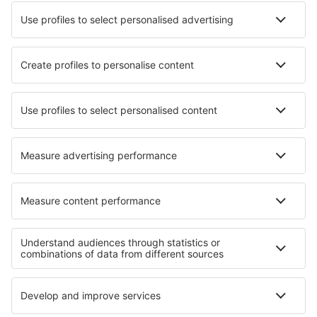
Ubytování in Pavones (San Jose)
Ubytování in Tordandrea
Ubytování in Hortiguela
Ubytování in Puivert
Ubytování v Torontu
Ubytování in Macerata Feltria
Nejlepší ubytování - regiony
Ubytování v Mazurách
Ubytování v Kashubia
Ubytování ve Velkopolském vojvodství
Ubytování in Babia Góra National Park
Ubytování v Ojcowský národní park
Ubytování v Župa Constanța
Ubytování v Les Menuires
Ubytování v Dobriči
Ubytování v Nicaragua