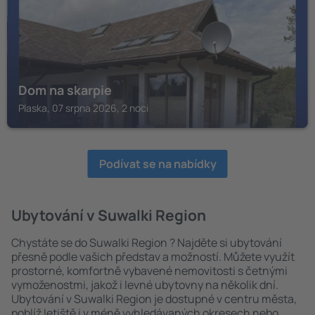
Dom na skarpie
Plaska, 07 srpna 2026, 2 noci
Podívat se na nabídky
Ubytování v Suwalki Region
Chystáte se do Suwalki Region ? Najděte si ubytování
přesně podle vašich představ a možností. Můžete využít
prostorné, komfortně vybavené nemovitosti s četnými
vymoženostmi, jakož i levné ubytovny na několik dní.
Ubytování v Suwalki Region je dostupné v centru města,
poblíž letiště i v méně vyhledávaných okresech nebo