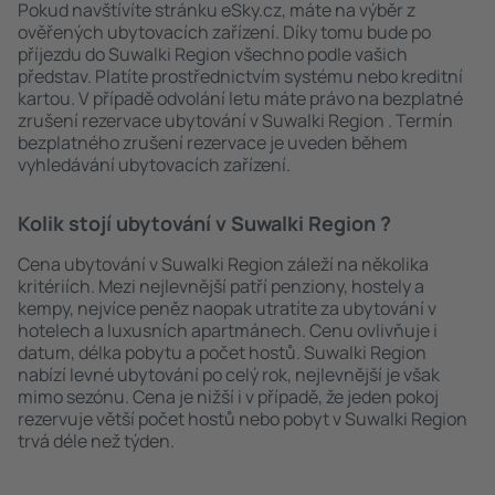
Pokud navštívíte stránku eSky.cz, máte na výběr z
ověřených ubytovacích zařízení. Díky tomu bude po
příjezdu do Suwalki Region všechno podle vašich
představ. Platíte prostřednictvím systému nebo kreditní
kartou. V případě odvolání letu máte právo na bezplatné
zrušení rezervace ubytování v Suwalki Region . Termín
bezplatného zrušení rezervace je uveden během
vyhledávání ubytovacích zařízení.
Kolik stojí ubytování v Suwalki Region ?
Cena ubytování v Suwalki Region záleží na několika
kritériích. Mezi nejlevnější patří penziony, hostely a
kempy, nejvíce peněz naopak utratíte za ubytování v
hotelech a luxusních apartmánech. Cenu ovlivňuje i
datum, délka pobytu a počet hostů. Suwalki Region
nabízí levné ubytování po celý rok, nejlevnější je však
mimo sezónu. Cena je nižší i v případě, že jeden pokoj
rezervuje větší počet hostů nebo pobyt v Suwalki Region
trvá déle než týden.