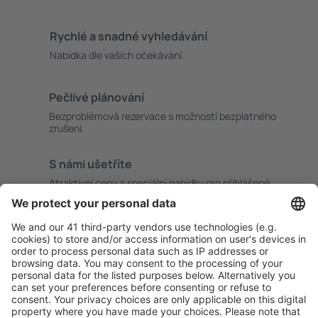
Rychlé a snadné vyhledávání
Nabídka dle vašich očekávání.
Pečlivé plánování
Bezproblémová rezervace s možností bezplatného
zrušení.
S námi ušetříte
Atraktivní ceny a speciální nabídky pro přihlášené
uživatele.
Ubytování dle vašeho gusta
Vyberte si z více než 1.3 milionu zařízení: hotelů,
apartmánů, chat a dalších.