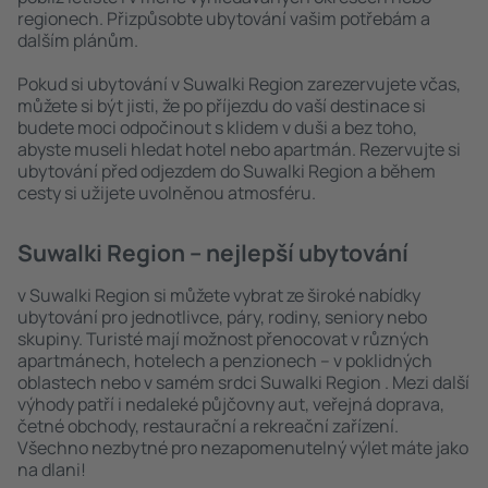
regionech. Přizpůsobte ubytování vašim potřebám a
dalším plánům.
Pokud si ubytování v Suwalki Region zarezervujete včas,
můžete si být jisti, že po příjezdu do vaší destinace si
budete moci odpočinout s klidem v duši a bez toho,
abyste museli hledat hotel nebo apartmán. Rezervujte si
ubytování před odjezdem do Suwalki Region a během
cesty si užijete uvolněnou atmosféru.
Suwalki Region – nejlepší ubytování
v Suwalki Region si můžete vybrat ze široké nabídky
ubytování pro jednotlivce, páry, rodiny, seniory nebo
skupiny. Turisté mají možnost přenocovat v různých
apartmánech, hotelech a penzionech – v poklidných
oblastech nebo v samém srdci Suwalki Region . Mezi další
výhody patří i nedaleké půjčovny aut, veřejná doprava,
četné obchody, restaurační a rekreační zařízení.
Všechno nezbytné pro nezapomenutelný výlet máte jako
na dlani!