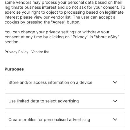
Uživateli eSky nejčastěji hledané ubytování
Ubytování v Polsku - Oblíbená města
Ubytování v Krakově
Ubytování ve Vratislavi
Ubytování ve Varšavě
Ubytování in Kolobrzeg
Ubytování v Gdańsku
Ubytování in Lesko
Ubytování in Jastrzebia Gora
Ubytování in Bukowina Tatrzanska
Ubytování in Wetlina
Ubytování in Hel
Nejlepší ubytování - města
Ubytování in Sornico
Ubytování in Sparreholm
Ubytování v Topece
Ubytování in Kollumerpomp