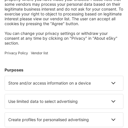
apartmánů, chat a dalších.
Uživateli eSky nejčastěji hledané ubytování
Ubytování v Polsku - Oblíbená města
Ubytování ve Vratislavi
Ubytování in Kolobrzeg
Ubytování v Gdańsku
Ubytování ve Varšavě
Ubytování v Krakově
Ubytování in Zator
Ubytování in Bielsko-Biala
Ubytování in Lipnica
Ubytování in Zwierzyniec
Ubytování in Jeleśnia
Nejlepší ubytování - města
Ubytování in Schleiz
Ubytování in Maple Falls