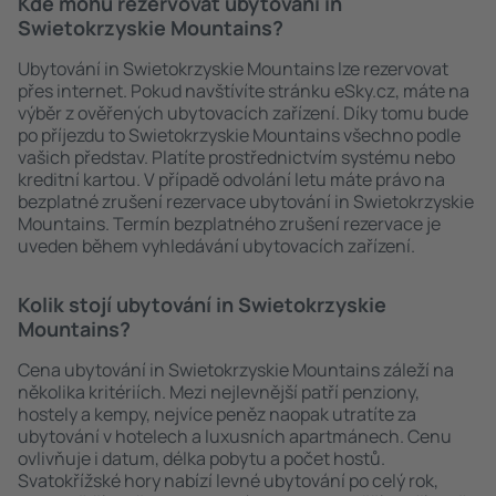
Kde mohu rezervovat ubytování in
Swietokrzyskie Mountains?
Ubytování in Swietokrzyskie Mountains lze rezervovat
přes internet. Pokud navštívíte stránku eSky.cz, máte na
výběr z ověřených ubytovacích zařízení. Díky tomu bude
po příjezdu to Swietokrzyskie Mountains všechno podle
vašich představ. Platíte prostřednictvím systému nebo
kreditní kartou. V případě odvolání letu máte právo na
bezplatné zrušení rezervace ubytování in Swietokrzyskie
Mountains. Termín bezplatného zrušení rezervace je
uveden během vyhledávání ubytovacích zařízení.
Kolik stojí ubytování in Swietokrzyskie
Mountains?
Cena ubytování in Swietokrzyskie Mountains záleží na
několika kritériích. Mezi nejlevnější patří penziony,
hostely a kempy, nejvíce peněz naopak utratíte za
ubytování v hotelech a luxusních apartmánech. Cenu
ovlivňuje i datum, délka pobytu a počet hostů.
Svatokřížské hory nabízí levné ubytování po celý rok,