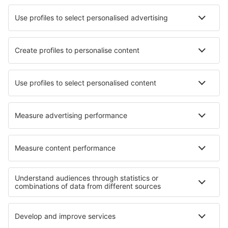
Ubytování in Townsend
Ubytování Peralejos
Ubytování in Broomfield
Ubytování in Stalheim
Ubytování in Nommern
Ubytování in Goomboorian
Ubytování in Torre di Faro
Ubytování in Rolim de Moura
Nejlepší ubytování - regiony
Ubytování in Zywiec Beskids
Ubytování v Tatranský národní park
Ubytování v Pomořském vojvodství
Ubytování v Krkonoších
Ubytování in Białowieża National Park
Ubytování in Veracruz
Ubytování na Guadaloupe
Ubytování v České republice