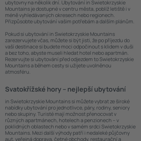
ubytovny na několik dní. Ubytování in Swietokrzyskie
Mountains je dostupné v centru města, poblíž letiště i v
méně vyhledávaných okresech nebo regionech.
Přizpůsobte ubytování vašim potřebám a dalším plánům.
Pokud si ubytování in Swietokrzyskie Mountains
zarezervujete včas, můžete si být jisti, že po příjezdu do
vaší destinace si budete moci odpočinout s klidem v duši
a bez toho, abyste museli hledat hotel nebo apartmán.
Rezervujte si ubytování před odjezdem to Swietokrzyskie
Mountains a během cesty si užijete uvolněnou
atmosféru.
Svatokřížské hory – nejlepší ubytování
in Swietokrzyskie Mountains si můžete vybrat ze široké
nabídky ubytování pro jednotlivce, páry, rodiny, seniory
nebo skupiny. Turisté mají možnost přenocovat v
různých apartmánech, hotelech a penzionech – v
poklidných oblastech nebo v samém srdci Swietokrzyskie
Mountains. Mezi další výhody patří i nedaleké půjčovny
aut, veřejná doprava, četné obchody, restaurační a