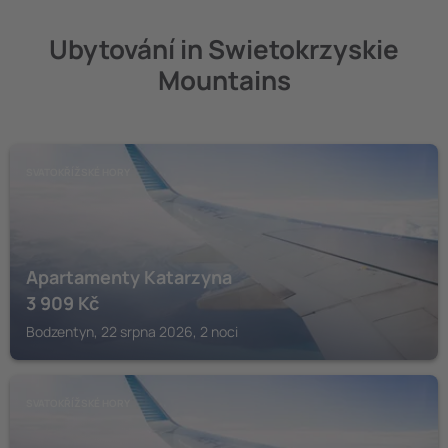
Ubytování in Swietokrzyskie
Mountains
SVATOKŘÍŽSKÉ HORY
Apartamenty Katarzyna
3 909
Kč
Bodzentyn, 22 srpna 2026, 2 noci
SVATOKŘÍŽSKÉ HORY