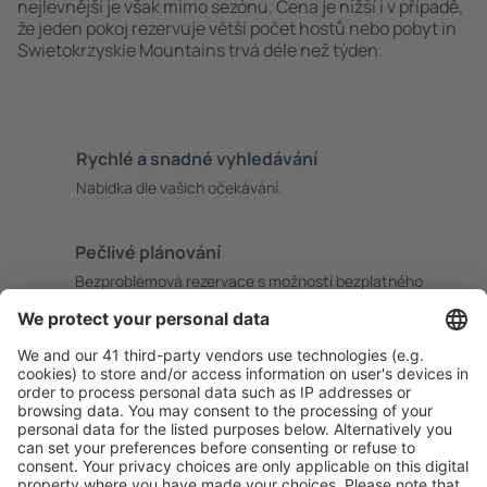
nejlevnější je však mimo sezónu. Cena je nižší i v případě,
že jeden pokoj rezervuje větší počet hostů nebo pobyt in
Swietokrzyskie Mountains trvá déle než týden.
Rychlé a snadné vyhledávání
Nabídka dle vašich očekávání.
Pečlivé plánování
Bezproblémová rezervace s možností bezplatného
zrušení.
S námi ušetříte
Atraktivní ceny a speciální nabídky pro přihlášené
uživatele.
Ubytování dle vašeho gusta
Vyberte si z více než 1.3 milionu zařízení: hotelů,