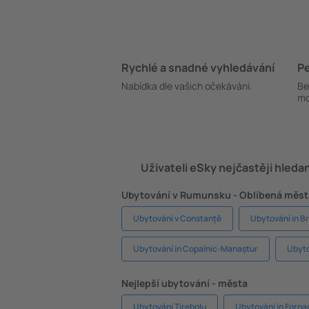
Rychlé a snadné vyhledávání
Pe
Nabídka dle vašich očekávání.
Be
mo
Uživateli eSky nejčastěji hleda
Ubytování v Rumunsku - Oblíbená měst
Ubytování v Constanțě
Ubytování in B
Ubytování in Copalnic-Manaștur
Ubyto
Nejlepší ubytování - města
Ubytování Tirebolu
Ubytování in Fornac