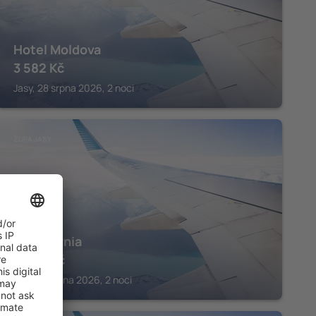
Hotel Moldova
3 582
Kč
Jasy, 28 srpna 2026, 2 noci
ŽUPA JASY
Hotel Arnia
2 956
Kč
Jasy, 14 srpna 2026, 2 noci