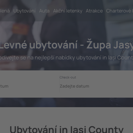
lená
Ubytování
Auta
Akční letenky
Atrakce
Charterové 
Levné ubytování - Župa Jas
odívejte se na nejlepší nabídky ubytování in Iași Count
Ubytování in Iași County