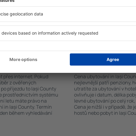
h systém rychle najde
koutem, balkonem, klimatizac
ounty. Výběr ubytování
sadou ručníků nebo přístup
ete podle typu zařízení, počtu
bezplatné parkování, objedn
vštěvníků, vzdálenosti od
zvolit hotel s bazénem. Ubyt
ervace. Díky těmto
rezervovat se službou přepra
ování in Iași County v
rvovat pouze ubytovací
vání in Iași County?
Kolik stojí ubytování
at přes internet. Pokud
Cena ubytování in Iași Count
výběr z ověřených
nejlevnější patří penziony, 
po příjezdu to Iași County
utratíte za ubytování v ho
te prostřednictvím systému
ovlivňuje i datum, délka pob
ání letu máte právo na
levné ubytování po celý rok,
í in Iași County. Termín
Cena je nižší i v případě, že
veden během vyhledávání
hostů nebo pobyt in Iași Cou