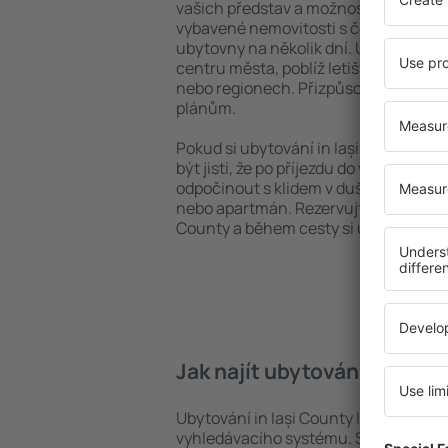
vašich představ a možností. Můžete v
vybavené nemovitosti s četnými vymož
ubytovny na několik dní. Ubytování in
centru města, poblíž letiště i v mén
nebo regionech. Přizpůsobte ubytová
plánům.
Pokud si ubytování in Iași County zar
být jisti, že po příjezdu do vaší desti
odpočinout s klidem v duši a bez toho
nebo apartmán. Rezervujte si ubytová
County a během cesty si užijete uvo
Jak najít ubytování in Iași
Ubytování in Iași County lze rychle n
vyhledávacího systému. Stačí uvést cí