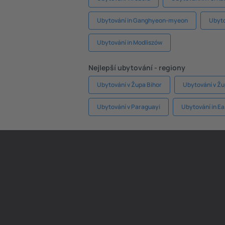
Ubytování in Ganghyeon-myeon
Ubyto
Ubytování in Modliszów
Nejlepší ubytování - regiony
Ubytování v Župa Bihor
Ubytování v Žu
Ubytování v Paraguayi
Ubytování in Ea