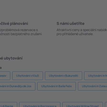
člivé plánování
S námi ušetříte
zproblémová rezervace s
Atraktivní ceny a speciální nabíd
žností bezplatného zrušení.
pro přihlášené uživatele.
né ubytování
a
rasov
Ubytování v Kluži
Ubytování v Bukurešti
Ubytování in 
vání in Dunavăţu de Jos
Ubytování in Baile Felix
Ubytování in Zalau
i di Barga
Ubytování in Borzonasca
Ubytování Willow Street