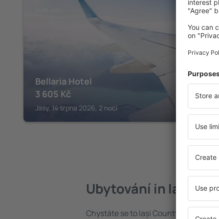
ŽUPA JASY
Bellaria Hotel
3 605
Kč
Jasy, 14 srpna 2026, 2 noci
Ubytování in Iași Co
Chystáte se to Iași County? Najděte s