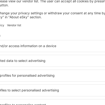
ŽUPA JASY
Hotel Astoria City Center
4 023
Kč
Jasy, 14 srpna 2026, 2 noci
Podívejte se na další nabídky in Iași County
unty
Župa Jasy – nej
i ubytování přesně podle
in Iași County si můžete vyb