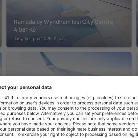
Ramada by Wyndham Iasi City Centre
4 081
Kč
Jasy, 14 srpna 2026, 2 noci
ŽUPA JASY
Continental
2 439
Kč
Jasy, 14 srpna 2026, 2 noci