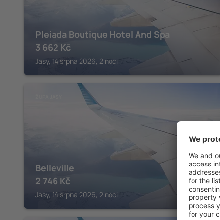
Pleiada Boutique Hotel And Spa
3 662
Kč
Jasy, 14 srpna 2026, 2 noci
ŽUPA JASY
Belleville
2 746
Kč
Jasy, 14 srpna 2026, 2 noci