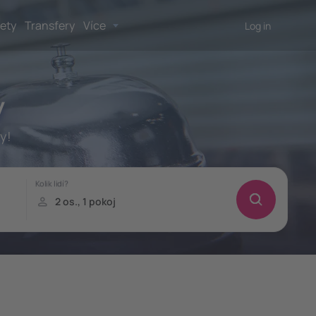
lety
Transfery
Více
Log in
y
y!