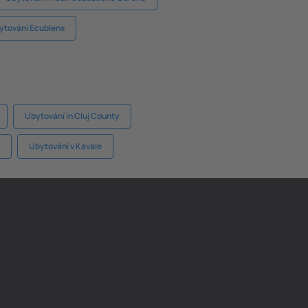
ytování Ecublens
Ubytování in Cluj County
Ubytování v Kavale