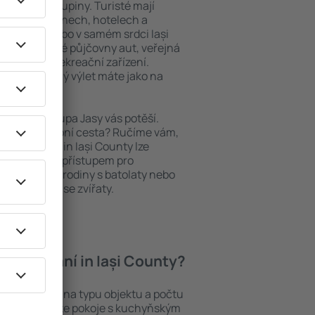
niory nebo skupiny. Turisté mají
ých apartmánech, hotelech a
blastech nebo v samém srdci Iași
tří i nedaleké půjčovny aut, veřejná
taurační a rekreační zařízení.
pomenutelný výlet máte jako na
bytování, Župa Jasy vás potěší.
pěšná služební cesta? Ručíme vám,
. Ubytování in Iași County lze
ezbariérovým přístupem pro
si přijdou i rodiny s batolaty nebo
teří cestují se zvířaty.
 ubytování in Iași County?
ounty záleží na typu objektu a počtu
stech najdete pokoje s kuchyňským