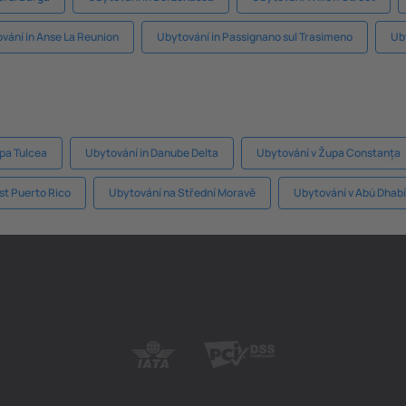
vání in Anse La Reunion
Ubytování in Passignano sul Trasimeno
Ub
pa Tulcea
Ubytování in Danube Delta
Ubytování v Župa Constanța
st Puerto Rico
Ubytování na Střední Moravě
Ubytování v Abú Dhabí