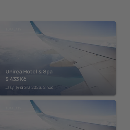
ŽUPA JASY
Unirea Hotel & Spa
5 433
Kč
Jasy, 14 srpna 2026, 2 noci
ŽUPA JASY