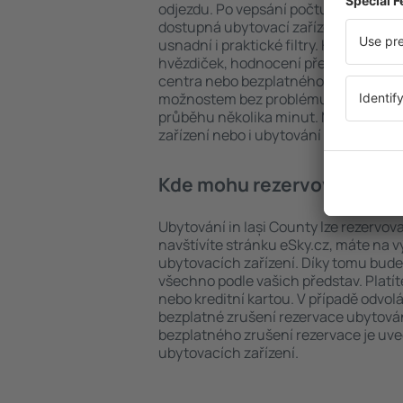
odjezdu. Po vepsání počtu cestujícíc
dostupná ubytovací zařízení in Iași C
usnadní i praktické filtry. Hledat můž
hvězdiček, hodnocení předchozích ná
centra nebo bezplatného zrušení rez
možnostem bez problému najdete ubyt
průběhu několika minut. Můžete reze
zařízení nebo i ubytování s letem.
Kde mohu rezervovat ubyto
Ubytování in Iași County lze rezervov
navštívíte stránku eSky.cz, máte na 
ubytovacích zařízení. Díky tomu bude 
všechno podle vašich představ. Platí
nebo kreditní kartou. V případě odvol
bezplatné zrušení rezervace ubytován
bezplatného zrušení rezervace je u
ubytovacích zařízení.