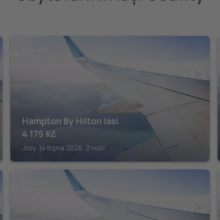
ŽUPA JASY
Hampton By Hilton Iasi
4 175
Kč
Jasy, 14 srpna 2026, 2 noci
ŽUPA JASY