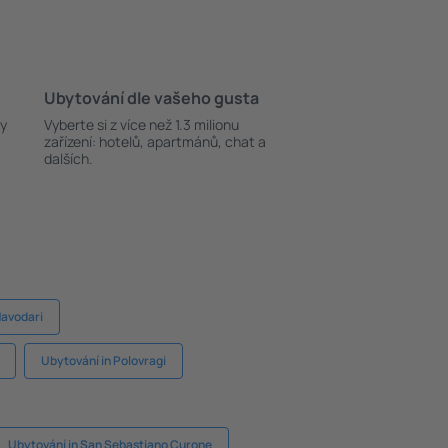
Ubytování dle vašeho gusta
ky
Vyberte si z více než 1.3 milionu
zařízení: hotelů, apartmánů, chat a
dalších.
Navodari
Ubytování in Polovragi
Ubytování in San Sebastiano Curone