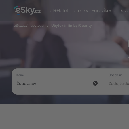
Let+Hotel
Letenky
Eurovíkend
Dovo
eSky.cz
/
ubytovani
/
Ubytování in Iași County
P