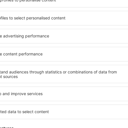
yužít prostorné, komfortně
jednotlivce, páry, rodiny, se
enostmi, jakož i levné
možnost přenocovat v různ
 Iași County je dostupné v
penzionech – v poklidných o
ě vyhledávaných okresech
County. Mezi další výhody pa
ní vašim potřebám a dalším
doprava, četné obchody, res
Všechno nezbytné pro neza
dlani!
ezervujete včas, můžete si
nace si budete moci
Pokud toužíte po luxusním u
, abyste museli hledat hotel
Dokonalá dovolená nebo ús
ní před odjezdem to Iași
že budete nadmíru spokojeni
lněnou atmosféru.
rezervovat v zařízeních s b
handicapované osoby. Na své 
malými dětmi a návštěvníci, k
 County?
Jaké vybavení nabízí
ajít prostřednictvím našeho
Vybavení ubytování in Iași C
l cesty a termín příjezdu a
hvězdiček. V dostupných mí