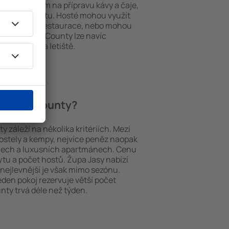
í, přístrojem na přípravu kávy a čaje,
em k internetu. Hosté mohou využít
at si jídla z restaurace, nebo mohou
ování in Iași County lze navíc
vy z nebo na letiště.
 in Iași County?
y záleží na několika kritériích. Mezi
hostely a kempy, nejvíce peněz naopak
telech a luxusních apartmánech. Cenu
ytu a počet hostů. Župa Jasy nabízí
 nejlevnější je však mimo sezónu.
 jeden pokoj rezervuje větší počet
nty trvá déle než týden.