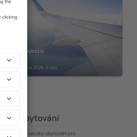
ŽUPA JASY
Hotel Majestic
3 645
Kč
Jasy, 14 srpna 2026, 2 noci
lepší ubytování
rat ze široké nabídky ubytování pro