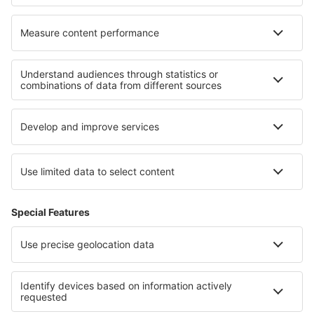
Ubytování v Walt Disney World Resort
Ubytování in Arizona
Ubytování v Národní park Lassen Volcanic
Ubytování na jižním Peloponésu
Ubytování v Pomeranian Lakeland
Ubytování in Danubian Plain
Ubytování in Kazanlak province
Ubytování v Kladském pomezí