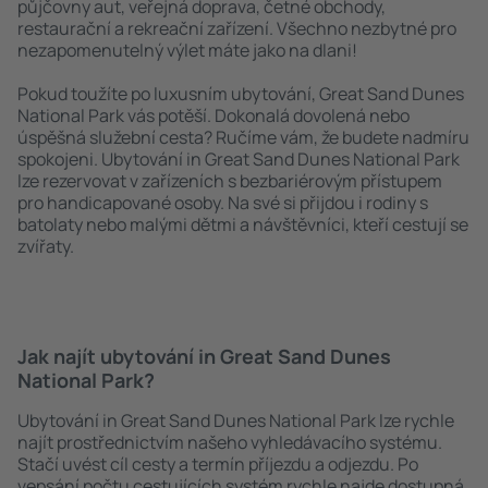
půjčovny aut, veřejná doprava, četné obchody,
restaurační a rekreační zařízení. Všechno nezbytné pro
nezapomenutelný výlet máte jako na dlani!
Pokud toužíte po luxusním ubytování, Great Sand Dunes
National Park vás potěší. Dokonalá dovolená nebo
úspěšná služební cesta? Ručíme vám, že budete nadmíru
spokojeni. Ubytování in Great Sand Dunes National Park
lze rezervovat v zařízeních s bezbariérovým přístupem
pro handicapované osoby. Na své si přijdou i rodiny s
batolaty nebo malými dětmi a návštěvníci, kteří cestují se
zvířaty.
Jak najít ubytování in Great Sand Dunes
National Park?
Ubytování in Great Sand Dunes National Park lze rychle
najít prostřednictvím našeho vyhledávacího systému.
Stačí uvést cíl cesty a termín příjezdu a odjezdu. Po
vepsání počtu cestujících systém rychle najde dostupná