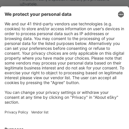
uživatele.
Ubytování dle vašeho gusta
Vyberte si z více než 1.3 milionu zařízení: hotelů,
apartmánů, chat a dalších.
Uživateli eSky nejčastěji hledané ubytování
Ubytování ve Spojených státech amerických - Oblíbená
města
Ubytování in Sevierville
Ubytování in Davenport
Ubytování in Panama City Beach
Ubytování in Kissimmee
Ubytování v Myrtle Beach
Ubytování in Jekyll Island
Ubytování in Gatlinburg
Ubytování ve Wilmingtonu