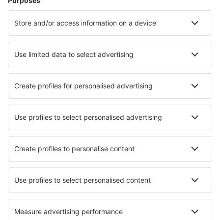
Ubytování ve West Palm Beach
Ubytování in Broken Bow
Nejlepší ubytování - města
Ubytování in Visitsa
Ubytování in Wintzenheim
Ubytování in Barnstaple
Ubytování in Tholen
Ubytování in San Secondo Parmense
Ubytování in Waibstadt
Ubytování in Knesebeck
Ubytování in Osorno La Mayor
Ubytování in Daux
Ubytování in Someren-Heide
Nejlepší ubytování - regiony
Ubytování v Národní park Big Bend
Ubytování v Národní park Hot Springs