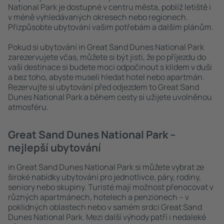
National Park je dostupné v centru města, poblíž letiště i
v méně vyhledávaných okresech nebo regionech.
Přizpůsobte ubytování vašim potřebám a dalším plánům.
Pokud si ubytování in Great Sand Dunes National Park
zarezervujete včas, můžete si být jisti, že po příjezdu do
vaší destinace si budete moci odpočinout s klidem v duši
a bez toho, abyste museli hledat hotel nebo apartmán.
Rezervujte si ubytování před odjezdem to Great Sand
Dunes National Park a během cesty si užijete uvolněnou
atmosféru.
Great Sand Dunes National Park –
nejlepší ubytování
in Great Sand Dunes National Park si můžete vybrat ze
široké nabídky ubytování pro jednotlivce, páry, rodiny,
seniory nebo skupiny. Turisté mají možnost přenocovat v
různých apartmánech, hotelech a penzionech – v
poklidných oblastech nebo v samém srdci Great Sand
Dunes National Park. Mezi další výhody patří i nedaleké