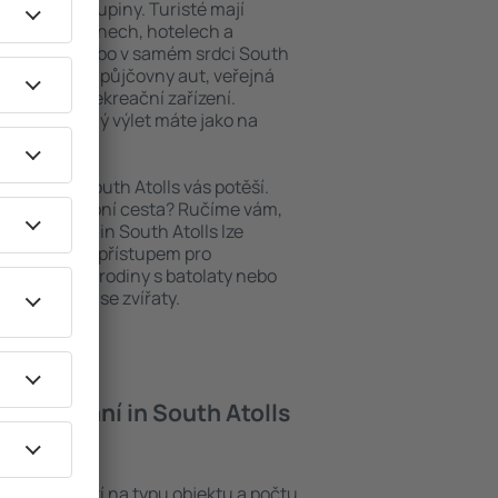
niory nebo skupiny. Turisté mají
ých apartmánech, hotelech a
oblastech nebo v samém srdci South
tří i nedaleké půjčovny aut, veřejná
taurační a rekreační zařízení.
pomenutelný výlet máte jako na
bytování, South Atolls vás potěší.
pěšná služební cesta? Ručíme vám,
. Ubytování in South Atolls lze
ezbariérovým přístupem pro
si přijdou i rodiny s batolaty nebo
teří cestují se zvířaty.
 ubytování in South Atolls
Atolls záleží na typu objektu a počtu