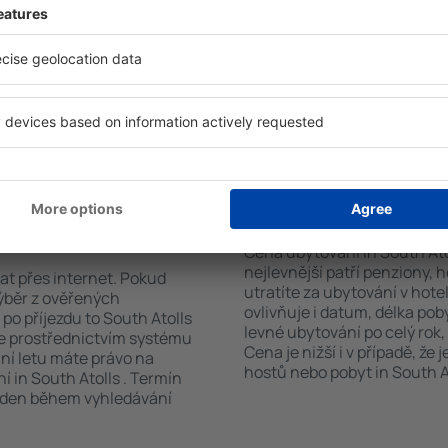
h systém rychle najde
hvězdiček. V dostupných mí
Atolls . Výběr ubytování
koutem, balkonem, klimatizac
ete podle typu zařízení, počtu
sadou ručníků nebo přístup
vštěvníků, vzdálenosti od
bezplatné parkování, objedn
ervace. Díky těmto
zvolit hotel s bazénem. Ubyt
ování in South Atolls v
rezervovat se službou přepra
rvovat pouze ubytovací
ání in South Atolls
Kolik stojí ubytování
Cena ubytování in South Atol
nejlevnější patří penziony, 
vat přes internet. Pokud
utratíte za ubytování v ho
výběr z ověřených
ovlivňuje i datum, délka pob
po příjezdu to South Atolls
levné ubytování po celý rok,
te prostřednictvím systému
Cena je nižší i v případě, že
ání letu máte právo na
hostů nebo pobyt in South At
 in South Atolls . Termín
veden během vyhledávání