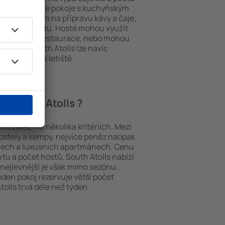
stech najdete pokoje s kuchyňským
í, přístrojem na přípravu kávy a čaje,
em k internetu. Hosté mohou využít
at si jídla z restaurace, nebo mohou
ování in South Atolls lze navíc
vy z nebo na letiště.
 in South Atolls ?
ls záleží na několika kritériích. Mezi
hostely a kempy, nejvíce peněz naopak
telech a luxusních apartmánech. Cenu
ytu a počet hostů. South Atolls nabízí
 nejlevnější je však mimo sezónu.
 jeden pokoj rezervuje větší počet
olls trvá déle než týden.