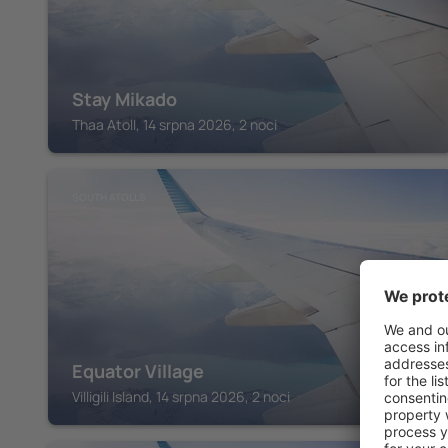
Stay Mikado
Thaa Atoll, 14 srpna 2026, 2 noci
SOUTH ATOLLS
Equator Village
Villigili Island, 14 srpna 2026, 2 noci