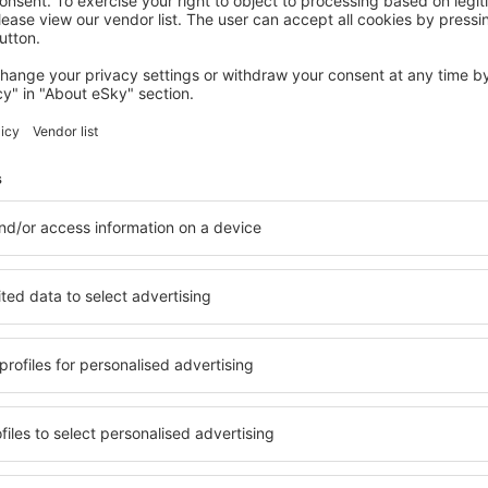
SOUTH ATOLLS
Clove Beach
Villigili Island, 14 srpna 2026, 2 noci
Podívejte se na další nabídky in South Atolls
tolls
South Atolls – 
 si ubytování přesně podle
in South Atolls si můžete vy