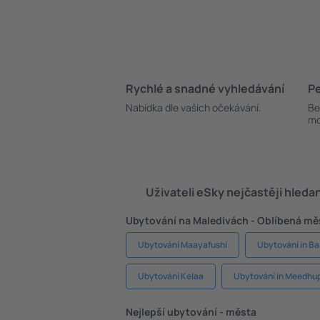
Rychlé a snadné vyhledávání
Pe
Nabídka dle vašich očekávání.
Be
mo
Uživateli eSky nejčastěji hleda
Ubytování na Maledivách - Oblíbená mě
Ubytování Maayafushi
Ubytování in Ba
Ubytování Kelaa
Ubytování in Meedhu
Nejlepší ubytování - města