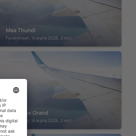
Maa Thundi
Fuvahmulah, 14 srpna 2026, 2 noci
SOUTH ATOLLS
Abuharee Grand
Villigili Island, 14 srpna 2026, 2 noci