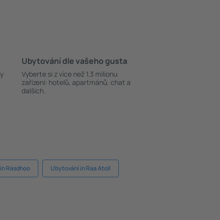
Ubytování dle vašeho gusta
ky
Vyberte si z více než 1.3 milionu
zařízení: hotelů, apartmánů, chat a
dalších.
 in Rasdhoo
Ubytování in Raa Atoll