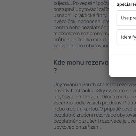
odjezdu. Po vepsání počtu cestujícíc
dostupná ubytovací zařízení in South 
usnadní i praktické filtry. Hledat můž
hvězdiček, hodnocení předchozích ná
centra nebo bezplatného zrušení rez
možnostem bez problému najdete ubyt
průběhu několika minut. Můžete reze
zařízení nebo i ubytování s letem.
Kde mohu rezervovat ubytov
?
Ubytování in South Atolls lze rezervo
navštívíte stránku eSky.cz, máte na 
ubytovacích zařízení. Díky tomu bude 
všechno podle vašich představ. Platí
nebo kreditní kartou. V případě odvol
bezplatné zrušení rezervace ubytování
bezplatného zrušení rezervace je u
ubytovacích zařízení.