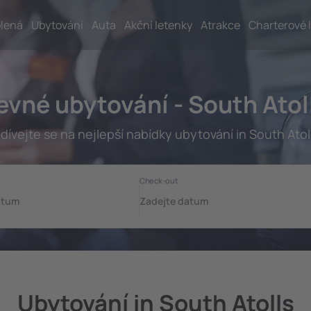
lená
Ubytování
Auta
Akční letenky
Atrakce
Charterové 
evné ubytování - South Atol
dívejte se na nejlepší nabídky ubytování in South Atoll
Ubytování in South Atolls