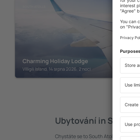
SOUTH ATOLLS
Charming Holiday Lodge
Villigili Island, 14 srpna 2026, 2 noci
Ubytování in South A
Chystáte se to South Atolls ? Najděte