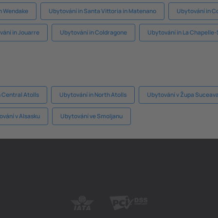
in Wendake
Ubytování in Santa Vittoria in Matenano
Ubytování in 
ání in Jouarre
Ubytování in Coldragone
Ubytování in La Chapelle-
 Central Atolls
Ubytování in North Atolls
Ubytování v Župa Suceav
ování v Alsasku
Ubytování ve Smoljanu