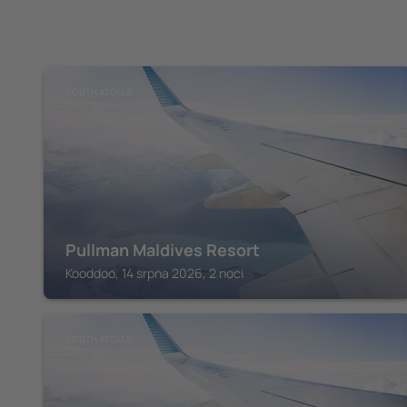
SOUTH ATOLLS
Pullman Maldives Resort
Kooddoo, 14 srpna 2026, 2 noci
SOUTH ATOLLS