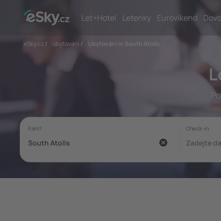
Let+Hotel
Letenky
Eurovíkend
Dovo
eSky.cz
/
ubytovani
/
Ubytování in South Atolls
L
Po