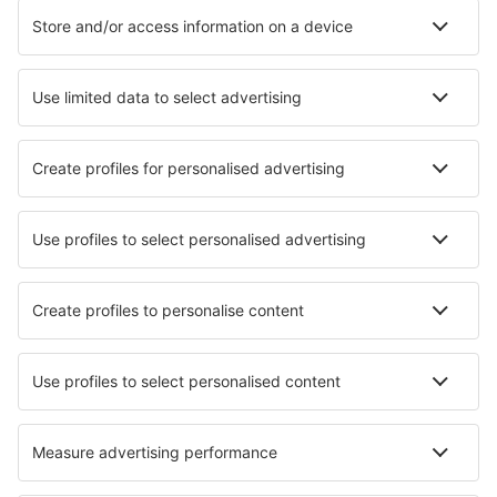
Ubytování in Santa Maria
Ubytování v Mindelu
Ubytování Calheta
Ubytování in Ribeira Grande
Ubytování in Sao Pedro
Ubytování in Espingueira
Ubytování in Maio Island
Ubytování in Pedra Badejo
Nejlepší ubytování - města
Ubytování Corry
Ubytování in Dindigul
Ubytování in Aalen
Ubytování Siponto
Ubytování in Daverdisse
Ubytování in Lévignacq
Ubytování Sipan
Ubytování in Manderen
Ubytování in San Pedro De Ribas
Ubytování in Rohrberg