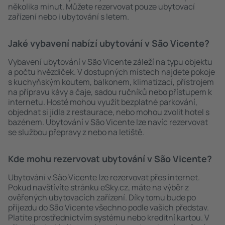
několika minut. Můžete rezervovat pouze ubytovací
zařízení nebo i ubytování s letem.
Jaké vybavení nabízí ubytování v São Vicente?
Vybavení ubytování v São Vicente záleží na typu objektu
a počtu hvězdiček. V dostupných místech najdete pokoje
s kuchyňským koutem, balkonem, klimatizací, přístrojem
na přípravu kávy a čaje, sadou ručníků nebo přístupem k
internetu. Hosté mohou využít bezplatné parkování,
objednat si jídla z restaurace, nebo mohou zvolit hotel s
bazénem. Ubytování v São Vicente lze navíc rezervovat
se službou přepravy z nebo na letiště.
Kde mohu rezervovat ubytování v São Vicente?
Ubytování v São Vicente lze rezervovat přes internet.
Pokud navštívíte stránku eSky.cz, máte na výběr z
ověřených ubytovacích zařízení. Díky tomu bude po
příjezdu do São Vicente všechno podle vašich představ.
Platíte prostřednictvím systému nebo kreditní kartou. V