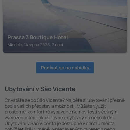
Prassa 3 Boutique Hotel
Mindelo, 14 srpna 2026, 2 noci
Podívat se na nabídky
Ubytování v São Vicente
Chystáte se do São Vicente? Najděte si ubytování přesně
podle vašich představ a možností. Můžete využít
prostorné, komfortně vybavené nemovitosti s četnými
vymoženostmi, jakož i levné ubytovny na několik dní.
Ubytování v São Vicente je dostupné v centru města,
poblíž letiště i v méně vyhledávaných okresech nebo