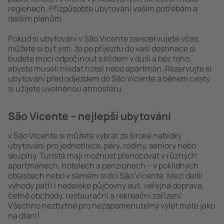
regionech. Přizpůsobte ubytování vašim potřebám a
dalším plánům.
Pokud si ubytování v São Vicente zarezervujete včas,
můžete si být jisti, že po příjezdu do vaší destinace si
budete moci odpočinout s klidem v duši a bez toho,
abyste museli hledat hotel nebo apartmán. Rezervujte si
ubytování před odjezdem do São Vicente a během cesty
si užijete uvolněnou atmosféru.
São Vicente – nejlepší ubytování
v São Vicente si můžete vybrat ze široké nabídky
ubytování pro jednotlivce, páry, rodiny, seniory nebo
skupiny. Turisté mají možnost přenocovat v různých
apartmánech, hotelech a penzionech – v poklidných
oblastech nebo v samém srdci São Vicente. Mezi další
výhody patří i nedaleké půjčovny aut, veřejná doprava,
četné obchody, restaurační a rekreační zařízení.
Všechno nezbytné pro nezapomenutelný výlet máte jako
na dlani!