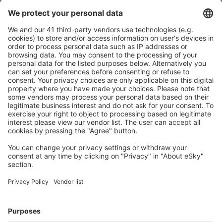
Pečlivé plánování
Bezproblémová rezervace s možností bezplatného
zrušení.
S námi ušetříte
Atraktivní ceny a speciální nabídky pro přihlášené
uživatele.
Ubytování dle vašeho gusta
Vyberte si z více než 1.3 milionu zařízení: hotelů,
apartmánů, chat a dalších.
Uživateli eSky nejčastěji hledané ubytování
Ubytování na Kapverdách - Oblíbená města
Ubytování v Praii
Ubytování in Sal Rei