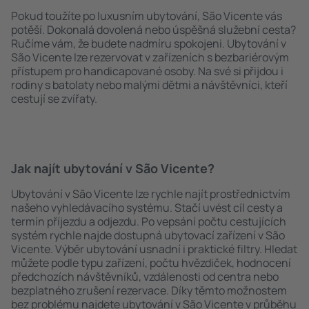
Pokud toužíte po luxusním ubytování, São Vicente vás
potěší. Dokonalá dovolená nebo úspěšná služební cesta?
Ručíme vám, že budete nadmíru spokojeni. Ubytování v
São Vicente lze rezervovat v zařízeních s bezbariérovým
přístupem pro handicapované osoby. Na své si přijdou i
rodiny s batolaty nebo malými dětmi a návštěvníci, kteří
cestují se zvířaty.
Jak najít ubytování v São Vicente?
Ubytování v São Vicente lze rychle najít prostřednictvím
našeho vyhledávacího systému. Stačí uvést cíl cesty a
termín příjezdu a odjezdu. Po vepsání počtu cestujících
systém rychle najde dostupná ubytovací zařízení v São
Vicente. Výběr ubytování usnadní i praktické filtry. Hledat
můžete podle typu zařízení, počtu hvězdiček, hodnocení
předchozích návštěvníků, vzdálenosti od centra nebo
bezplatného zrušení rezervace. Díky těmto možnostem
bez problému najdete ubytování v São Vicente v průběhu