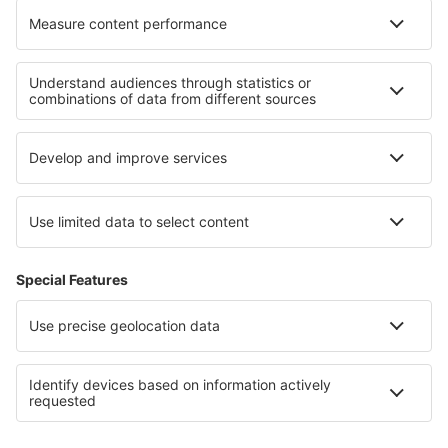
Nejlepší ubytování - regiony
Ubytování v Boa Vista
Ubytování v Sal
Ubytování in Santiago
Ubytování in Argeș County
Ubytování v Bulharsku
Ubytování v Belize
Ubytování v East Grand Bahama
Ubytování v Paraguayi