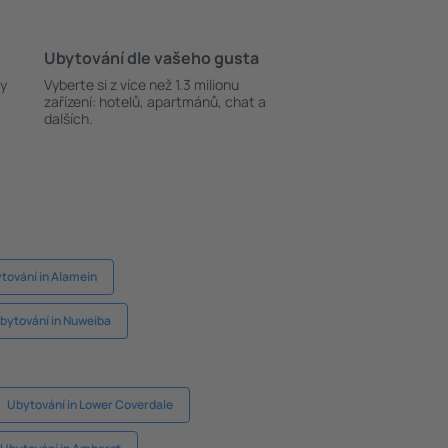
Ubytování dle vašeho gusta
ky
Vyberte si z více než 1.3 milionu
zařízení: hotelů, apartmánů, chat a
dalších.
tování in Alamein
bytování in Nuweiba
Ubytování in Lower Coverdale