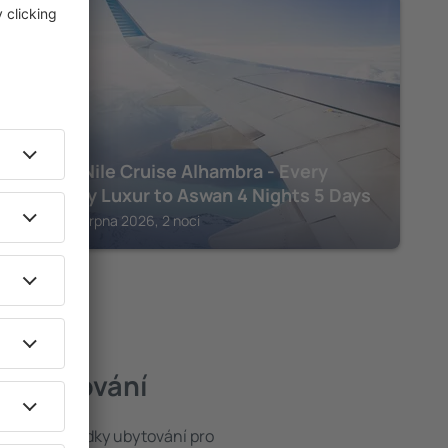
ASWAN
Luxury Nile Cruise Alhambra - Every
Saturday Luxur to Aswan 4 Nights 5 Days
Asuán, 14 srpna 2026, 2 noci
í ubytování
e široké nabídky ubytování pro