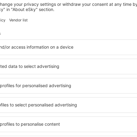
ASWAN
Nile Cruise 3 or 4 or 7 nights
Asuán, 14 srpna 2026, 2 noci
Podívejte se na další nabídky in Aswan
Aswan – nejlepš
tování přesně podle vašich
in Aswan si můžete vybrat z