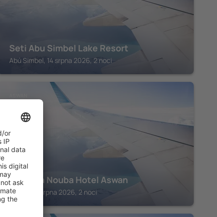
Seti Abu Simbel Lake Resort
Abú Simbel, 14 srpna 2026, 2 noci
ASWAN
Sonesta Nouba Hotel Aswan
Asuán, 14 srpna 2026, 2 noci