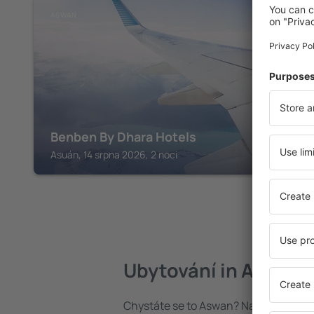
ASWAN
Benben By Dhara Hotels
Asuán, 14 srpna 2026, 2 noci
Ubytování in Aswan
Chystáte se to Aswan? Najděte si uby