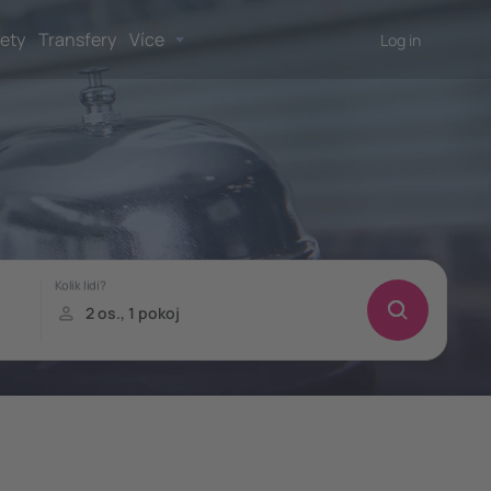
lety
Transfery
Více
Log in