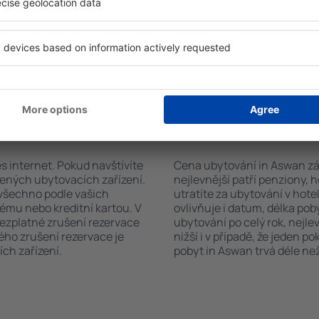
. Výběr ubytování usnadní i
sadou ručníků nebo přístup
typu zařízení, počtu
bezplatné parkování, objedn
vštěvníků, vzdálenosti od
zvolit hotel s bazénem. Ubyt
ervace. Díky těmto
se službou přepravy z nebo n
tování in Aswan v průběhu
uze ubytovací zařízení nebo
vání in Aswan?
Kolik stojí ubytován
s internet. Pokud navštívíte
Cena ubytování in Aswan zále
řených ubytovacích zařízení.
nejlevnější patří penziony, 
 všechno podle vašich
utratíte za ubytování v ho
tému nebo kreditní kartou. V
ovlivňuje i datum, délka po
bezplatné zrušení rezervace
ubytování po celý rok, nejle
ého zrušení rezervace je
nižší i v případě, že jeden p
ch zařízení.
pobyt in Aswan trvá déle ne