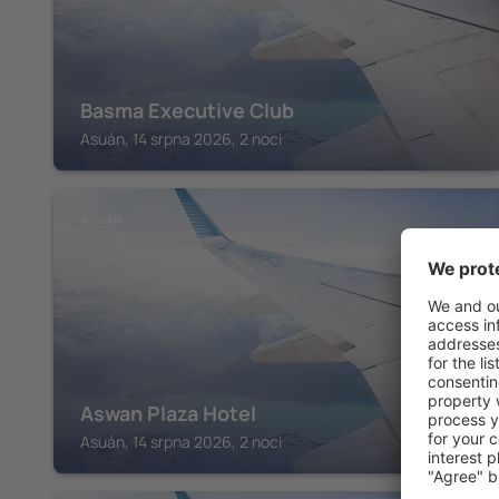
Basma Executive Club
Asuán, 14 srpna 2026, 2 noci
ASWAN
Aswan Plaza Hotel
Asuán, 14 srpna 2026, 2 noci