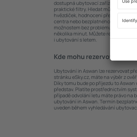
dostupná ubytovací zařízení in Aswan
praktické filtry. Hledat můžete podle 
hvězdiček, hodnocení předchozích ná
centra nebo bezplatného zrušení rez
možnostem bez problému najdete uby
několika minut. Můžete rezervovat po
i ubytování s letem.
Kde mohu rezervovat ubyto
Ubytování in Aswan lze rezervovat pře
stránku eSky.cz, máte na výběr z ově
Díky tomu bude po příjezdu to Aswan
představ. Platíte prostřednictvím sys
případě odvolání letu máte právo na 
ubytování in Aswan. Termín bezplatn
uveden během vyhledávání ubytovací