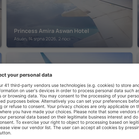
Princess Amira Aswan Hotel
Asuán, 14 srpna 2026, 2 noci
ASWAN
Tolip Aswan Hotel
Asuán, 14 srpna 2026, 2 noci