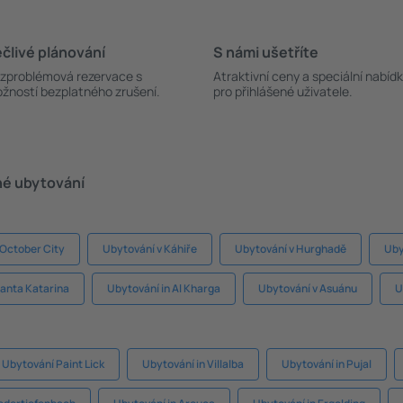
člivé plánování
S námi ušetříte
zproblémová rezervace s
Atraktivní ceny a speciální nabíd
žností bezplatného zrušení.
pro přihlášené uživatele.
né ubytování
 October City
Ubytování v Káhiře
Ubytování v Hurghadě
Uby
Santa Katarina
Ubytování in Al Kharga
Ubytování v Asuánu
U
Ubytování Paint Lick
Ubytování in Villalba
Ubytování in Pujal