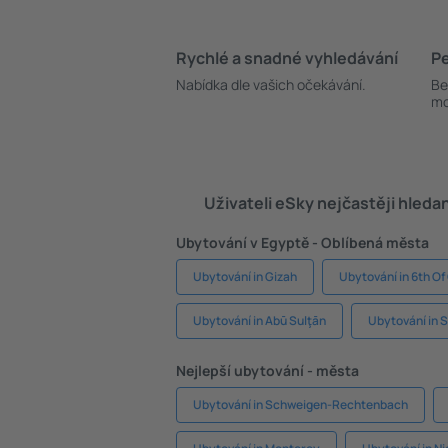
Rychlé a snadné vyhledávání
Pe
Nabídka dle vašich očekávání.
Be
mo
Uživateli eSky nejčastěji hleda
Ubytování v Egyptě - Oblíbená města
Ubytování in Gizah
Ubytování in 6th Of
Ubytování in Abū Sulţān
Ubytování in 
Nejlepší ubytování - města
Ubytování in Schweigen-Rechtenbach