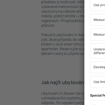
představ a možností. Můžete využít p
vybavené nemovitosti s četnými vymož
ubytovny na několik dní. Ubytování i
města, poblíž letiště i v méně vyhle
regionech. Přizpůsobte ubytování va
plánům.
Pokud si ubytování in Aswan zarezerv
jisti, že po příjezdu do vaší destinace
klidem v duši a bez toho, abyste muse
apartmán. Rezervujte si ubytování p
během cesty si užijete uvolněnou at
Jak najít ubytování in Asw
Ubytování in Aswan lze rychle najít 
vyhledávacího systému. Stačí uvést cí
odjezdu. Po vepsání počtu cestujícíc