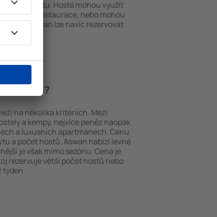
em k internetu. Hosté mohou využít
at si jídla z restaurace, nebo mohou
ování in Aswan lze navíc rezervovat
a letiště.
í in Aswan?
ží na několika kritériích. Mezi
hostely a kempy, nejvíce peněz naopak
telech a luxusních apartmánech. Cenu
bytu a počet hostů. Aswan nabízí levné
vnější je však mimo sezónu. Cena je
okoj rezervuje větší počet hostů nebo
ž týden.