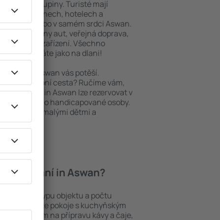
niory nebo skupiny. Turisté mají
ých apartmánech, hotelech a
oblastech nebo v samém srdci Aswan.
daleké půjčovny aut, veřejná doprava,
a rekreační zařízení. Všechno
ný výlet máte jako na dlani!
bytování, Aswan vás potěší.
pěšná služební cesta? Ručíme vám,
. Ubytování in Aswan lze rezervovat v
 přístupem pro handicapované osoby.
batolaty nebo malými dětmi a
zvířaty.
í ubytování in Aswan?
 záleží na typu objektu a počtu
stech najdete pokoje s kuchyňským
í, přístrojem na přípravu kávy a čaje,