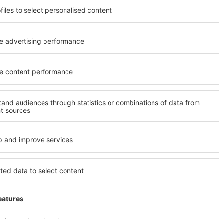
rostorné, komfortně
jednotlivce, páry, rodiny, se
enostmi, jakož i levné
možnost přenocovat v různ
n Aswan je dostupné v centru
penzionech – v poklidných 
dávaných okresech nebo
Mezi další výhody patří i ne
šim potřebám a dalším
četné obchody, restaurační 
nezbytné pro nezapomenutel
ujete včas, můžete si být
Pokud toužíte po luxusním u
 si budete moci odpočinout s
Dokonalá dovolená nebo ús
li hledat hotel nebo
že budete nadmíru spokojeni
řed odjezdem to Aswan a
zařízeních s bezbariérovým
mosféru.
Na své si přijdou i rodiny s 
návštěvníci, kteří cestují se 
an?
Jaké vybavení nabíz
prostřednictvím našeho
Vybavení ubytování in Aswan
l cesty a termín příjezdu a
hvězdiček. V dostupných mí
h systém rychle najde
koutem, balkonem, klimatizac