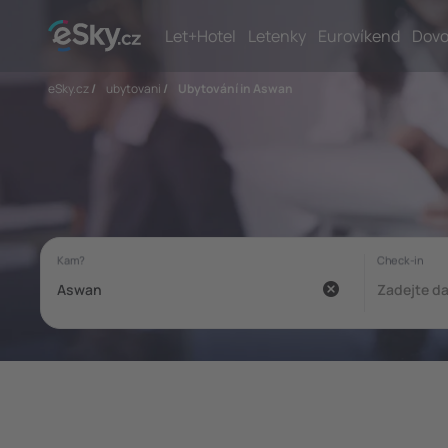
Let+Hotel
Letenky
Eurovíkend
Dovo
eSky.cz
/
ubytovani
/
Ubytování in Aswan