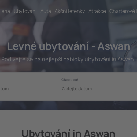
lená
Ubytování
Auta
Akční letenky
Atrakce
Charterové 
Levné ubytování - Aswan
Podívejte se na nejlepší nabídky ubytování in Aswan!
Ubytování in Aswan