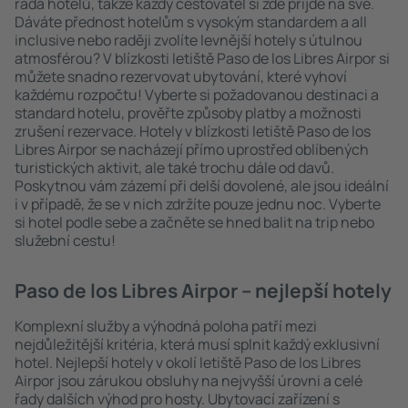
řada hotelů, takže každý cestovatel si zde přijde na své.
Dáváte přednost hotelům s vysokým standardem a all
inclusive nebo raději zvolíte levnější hotely s útulnou
atmosférou? V blízkosti letiště Paso de los Libres Airpor si
můžete snadno rezervovat ubytování, které vyhoví
každému rozpočtu! Vyberte si požadovanou destinaci a
standard hotelu, prověřte způsoby platby a možnosti
zrušení rezervace. Hotely v blízkosti letiště Paso de los
Libres Airpor se nacházejí přímo uprostřed oblíbených
turistických aktivit, ale také trochu dále od davů.
Poskytnou vám zázemí při delší dovolené, ale jsou ideální
i v případě, že se v nich zdržíte pouze jednu noc. Vyberte
si hotel podle sebe a začněte se hned balit na trip nebo
služební cestu!
Paso de los Libres Airpor – nejlepší hotely
Komplexní služby a výhodná poloha patří mezi
nejdůležitější kritéria, která musí splnit každý exklusivní
hotel. Nejlepší hotely v okolí letiště Paso de los Libres
Airpor jsou zárukou obsluhy na nejvyšší úrovni a celé
řady dalších výhod pro hosty. Ubytovací zařízení s