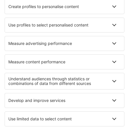
Nejlepší hotely - města
Hotely in Blitar
Hotely in Somaen
Hotely in Bicker
Hotely in Isola delle Femmine
Hotely in Keizer
Hotely in Florida
Hotely in Bellevue
Hotely in Tournus
Hotely in Từ Sơn
Hotely in Saint-Martin-aux- Chartrains
Nejlepší hotely - regiony
Hotely v Los Glaciares
Hotely v Tierra del Fuego
Hotely v Iguazú
Hotely na Svatém Tomáši
Hotely v Central Anatolia
Hotely na La Digue
Hotely v Carlsbadské jeskyně
Hotely in Qalyubia