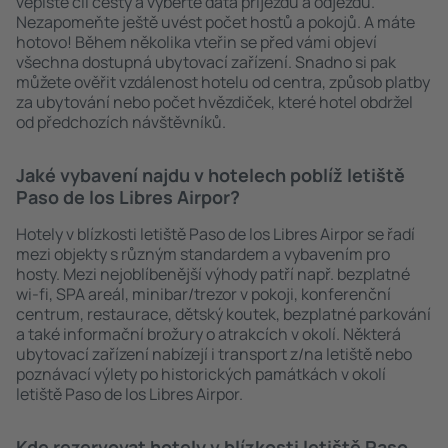
vepište cíl cesty a vyberte data příjezdu a odjezdu.
Nezapomeňte ještě uvést počet hostů a pokojů. A máte
hotovo! Během několika vteřin se před vámi objeví
všechna dostupná ubytovací zařízení. Snadno si pak
můžete ověřit vzdálenost hotelu od centra, způsob platby
za ubytování nebo počet hvězdiček, které hotel obdržel
od předchozích návštěvníků.
Jaké vybavení najdu v hotelech poblíž letiště
Paso de los Libres Airpor?
Hotely v blízkosti letiště Paso de los Libres Airpor se řadí
mezi objekty s různým standardem a vybavením pro
hosty. Mezi nejoblíbenější výhody patří např. bezplatné
wi-fi, SPA areál, minibar/trezor v pokoji, konferenční
centrum, restaurace, dětský koutek, bezplatné parkování
a také informační brožury o atrakcích v okolí. Některá
ubytovací zařízení nabízejí i transport z/na letiště nebo
poznávací výlety po historických památkách v okolí
letiště Paso de los Libres Airpor.
Kde rezervovat hotely v blízkosti letiště Paso