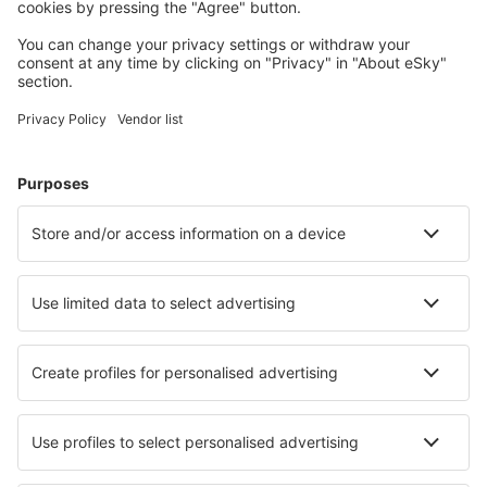
Ubytování dle vašeho gusta
Vyberte si z více než 1.3 milionu zařízení: hotelů,
apartmánů, chat a dalších.
Nejvyhledávanější hotely podle uživatelů eSky
Hotely v Argentině - Oblíbená města
Hotely v Mar del Plata
Hotely v San Carlos de Bariloche
Hotely v Cordobě
Hotely v Mendoze
Hotely v Buenos Aires
Hotely in Potrero de los Funes
Hotely in Villa Cura Brochero
Hotely v San Salvadoru de Jujuy
Hotely v San Rafael
Hotely in Mercedes