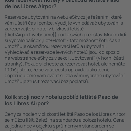
de los Libres Airpor?
Rezervace ubytování na webu eSky.cz je řešením, které
vám ušetří čas i peníze. Využijte vyhledávač ubytování a
zarezervujte si hotel v blízkosti letiště
{dict:Airport.webname}} podle svých představ. Mnoho lidí
si vybralo balíček „Let+Hotel” - tato možnost šetří čas a
umožňuje okamžitou rezervaci letů a ubytování.
Vyhledávač a rezervace levných hotelů jsou k dispozici
na webstránce eSky.cz v sekci „Ubytování“ (v horní části
stránky). Pokud si chcete zarezervovat hotel, ale nemáte
100% jistotu, že se vaše cesta opravdu uskuteční,
doporučujeme vám ověřit si, zda vámi vybrané ubytování
umožňuje zrušit rezervaci bez poplatků.
Kolik stojí noc v hotelu poblíž letiště Paso de
los Libres Airpor?
Ceny za nocleh v blízkosti letiště Paso de los Libres Airpor
se můžou lišit. Záleží na standardu a poloze hotelu. Cena
za jednu noc v objektu s průměrným standardem se