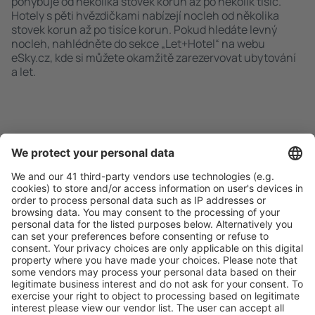
pohybuje od několika stovek korun až po několik tisíc.
Hotely s pěti hvězdičkami nabízejí nocleh od několika
stovek korun až po tisíce korun. Pokud hledáte levný
nocleh, nahlédněte do sekce „Let+Hotel“ na webu
eSky.cz, kde si můžete okamžitě zarezervovat ubytování
a let.
Rychlé a snadné vyhledávání
Nabídka dle vašich očekávání.
Pečlivé plánování
Bezproblémová rezervace s možností bezplatného
zrušení.
S námi ušetříte
Atraktivní ceny a speciální nabídky pro přihlášené
uživatele.