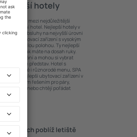
 nejlepší hotely
poloha patří mezi nejdůležitější
ždý exklusivní hotel. Nejlepší hotely v
jsou zárukou obsluhy na nejvyšší úrovni
o hosty. Ubytovací zařízení s vysokým
bit dokonalou polohou. Ty nejlepší
lores Airport tak máte na dosah ruky.
platné parkování a mohou si vybrat
podle svých představ. Hotel s
á mimo jiné i různorodé menu, SPA
 pro děti. Nejlepší ubytovací zařízení v
ort jsou skvělým řešením pro páry,
tují služebně nebo chtějí pořádat
e.
v hotelech poblíž letiště