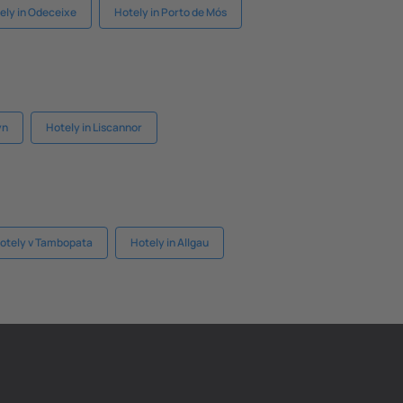
ely in Odeceixe
Hotely in Porto de Mós
yn
Hotely in Liscannor
otely v Tambopata
Hotely in Allgau