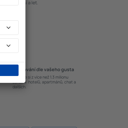
t ubytování a let.
Ubytování dle vašeho gusta
ky
Vyberte si z více než 1.3 milionu
zařízení: hotelů, apartmánů, chat a
dalších.