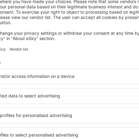
iště Flores
Flores Airport –
Komplexní služby a výhodná 
kritéria, která musí splnit ka
ispozici řada hotelů, takže
okolí letiště Flores Airport 
. Dáváte přednost hotelům s
a celé řady dalších výhod pr
o raději zvolíte levnější
standardem se mohou pochlu
i letiště Flores Airport si
atrakce v blízkosti letiště F
 které vyhoví každému
Hosté mají k dispozici i bez
tinaci a standard hotelu,
pokoj nebo apartmán přesně 
ušení rezervace. Hotely v
vysokým standardem znamen
házejí přímo uprostřed
či fitness areál nebo atrakce
aké trochu dále od davů.
blízkosti letiště Flores Airp
é, ale jsou ideální i v
rodiny a pro hosty, kteří ces
dnu noc. Vyberte si hotel
školení pro své zaměstnanc
 trip nebo služební cestu!
letiska Flores
Jaké vybavení najdu 