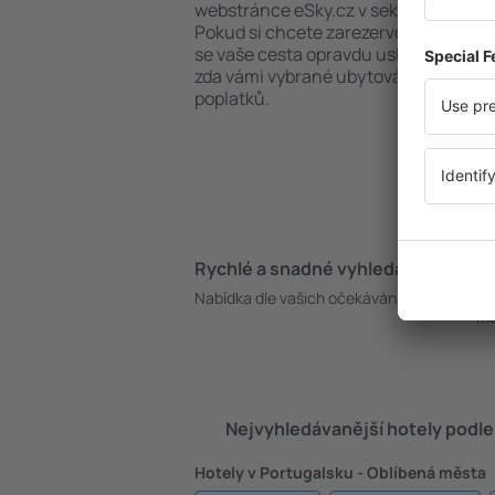
webstránce eSky.cz v sekci „Ubytování
Pokud si chcete zarezervovat hotel, a
se vaše cesta opravdu uskuteční, dop
zda vámi vybrané ubytování umožňuje 
poplatků.
Rychlé a snadné vyhledávání
Pe
Nabídka dle vašich očekávání.
Be
mo
Nejvyhledávanější hotely podle
Hotely v Portugalsku - Oblíbená města