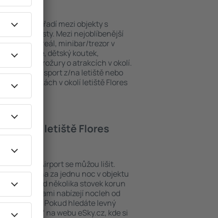
res Airport se řadí mezi objekty s
ním pro hosty. Mezi nejoblíbenější
wi-fi, SPA areál, minibar/trezor v
, restaurace, dětský koutek,
nformační brožury o atrakcích v okolí.
bízejí i transport z/na letiště nebo
kých památkách v okolí letiště Flores
elu poblíž letiště Flores
iště Flores Airport se můžou lišit.
e hotelu. Cena za jednu noc v objektu
pohybuje od několika stovek korun
 pěti hvězdičkami nabízejí nocleh od
tisíce korun. Pokud hledáte levný
 „Let+Hotel“ na webu eSky.cz, kde si