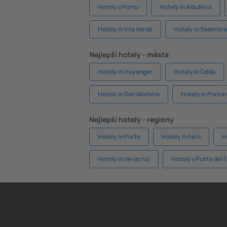
Hotely v Portu
Hotely in Albufeira
Hotely in Vila Verde
Hotely in Sesimbr
Nejlepší hotely - města
Hotely in Hoyanger
Hotely in Odda
Hotely in San Momme
Hotely in Porcar
Nejlepší hotely - regiony
Hotely in Porto
Hotely in Faro
H
Hotely in Veracruz
Hotely v Punta del 