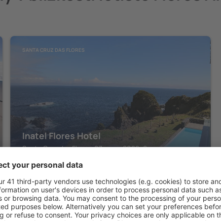
SANTA CRUZ DAS FLORES
Inatel Flores Hotel
Santa Cruz das Flores, 07 srpna 2026, 2 noci
Zobrazit další nabídky