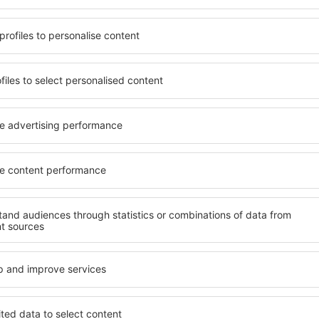
Flores Airport?
 v blízkosti letiště Flores
Hotely v blízkosti letiště Flo
acích zařízení na stránce
různým standardem a vybave
přesně to, co hledáte. Do
výhody patří např. bezplatné 
 vyberte data příjezdu a
pokoji, konferenční centrum
čet hostů a pokojů. A máte
bezplatné parkování a také i
d vámi objeví všechna
Některá ubytovací zařízení na
si pak můžete ověřit
poznávací výlety po historic
platby za ubytování nebo
Airport.
 od předchozích návštěvníků.
kosti letiště Flores
Kolik stojí noc v hot
Airport?
 je řešením, které vám
Ceny za nocleh v blízkosti let
ač ubytování a zarezervujte
Záleží na standardu a poloz
ort.webname}} podle svých
s průměrným standardem se 
k „Let+Hotel” - tato možnost
až po několik tisíc. Hotely s
aci letů a ubytování.
několika stovek korun až po 
 jsou k dispozici na
nocleh, nahlédněte do sekce