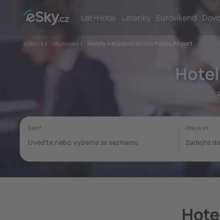
Let+Hotel
Letenky
Eurovíkend
Dovo
eSky.cz
/
ubytovani
/
Hotely v blízkosti letiště Flores Airport
Hotel
Hotel