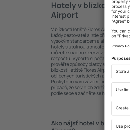
Hotely v blízkosti let
Airport
V blízkosti letiště Flores Airport je k d
každý cestovatel si zde přijde na své
vysokým standardem a all inclusive neb
hotely s útulnou atmosférou? V blízkost
můžete snadno rezervovat ubytování,
rozpočtu! Vyberte si požadovanou des
prověřte způsoby platby a možnosti zr
blízkosti letiště Flores Airport se nac
oblíbených turistických aktivit, ale t
Poskytnou vám zázemí při delší dovolen
případě, že se v nich zdržíte pouze je
podle sebe a začněte se hned balit na
Ako nájsť hotel v blízkosti 