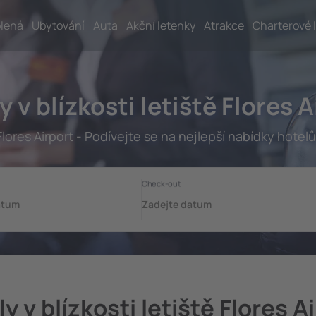
lená
Ubytování
Auta
Akční letenky
Atrakce
Charterové 
y v blízkosti letiště Flores A
Flores Airport - Podívejte se na nejlepší nabídky hotelů
y v blízkosti letiště Flores A