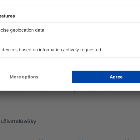
“ (v horní části stránky).
můžete okamžitě zarezervova
le nemáte 100% jistotu, že
oručujeme vám ověřit si,
zrušit rezervaci bez
člivé plánování
S námi ušetříte
zproblémová rezervace s
Atraktivní ceny a speciální nabíd
žností bezplatného zrušení.
pro přihlášené uživatele.
 uživatelů eSky