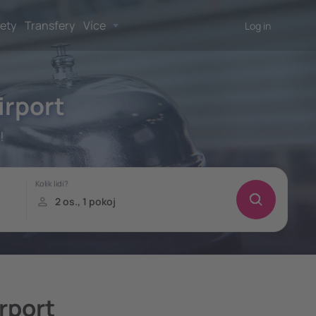
lety
Transfery
Více
Log in
irport
!
irport