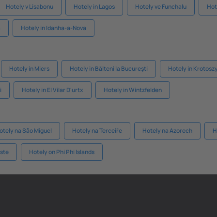
Hotely v Lisabonu
Hotely in Lagos
Hotely ve Funchalu
Hot
a
Hotely in Idanha-a-Nova
Hotely in Miers
Hotely in Bălteni la Bucureşti
Hotely in Krotosz
i
Hotely in El Vilar D'urtx
Hotely in Wintzfelden
otely na São Miguel
Hotely na Terceiře
Hotely na Azorech
H
Este
Hotely on Phi Phi Islands