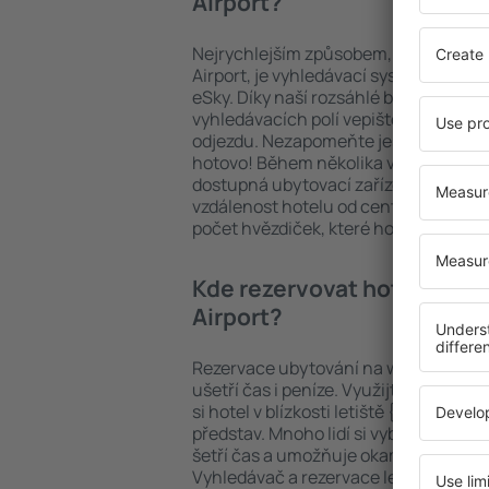
Airport?
Nejrychlejším způsobem, jak najít hotel
Airport, je vyhledávací systém ubytov
eSky. Díky naší rozsáhlé bázi najdete 
vyhledávacích polí vepište cíl cesty a
odjezdu. Nezapomeňte ještě uvést po
hotovo! Během několika vteřin se pře
dostupná ubytovací zařízení. Snadno 
vzdálenost hotelu od centra, způsob 
počet hvězdiček, které hotel obdržel
Kde rezervovat hotely v blíz
Airport?
Rezervace ubytování na webu eSky.cz
ušetří čas i peníze. Využijte vyhledáv
si hotel v blízkosti letiště {dict:Airp
představ. Mnoho lidí si vybralo balíče
šetří čas a umožňuje okamžitou rezerv
Vyhledávač a rezervace levných hotelů