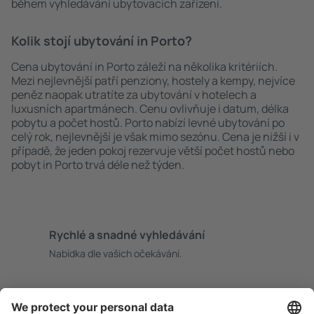
během vyhledávání ubytovacích zařízení.
Kolik stojí ubytování in Porto?
Cena ubytování in Porto záleží na několika kritériích.
Mezi nejlevnější patří penziony, hostely a kempy, nejvíce
peněz naopak utratíte za ubytování v hotelech a
luxusních apartmánech. Cenu ovlivňuje i datum, délka
pobytu a počet hostů. Porto nabízí levné ubytování po
celý rok, nejlevnější je však mimo sezónu. Cena je nižší i v
případě, že jeden pokoj rezervuje větší počet hostů nebo
pobyt in Porto trvá déle než týden.
Rychlé a snadné vyhledávání
Nabídka dle vašich očekávání.
Pečlivé plánování
Bezproblémová rezervace s možností bezplatného