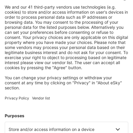
zrušení.
S námi ušetříte
Atraktivní ceny a speciální nabídky pro přihlášené
uživatele.
Ubytování dle vašeho gusta
Vyberte si z více než 1.3 milionu zařízení: hotelů,
apartmánů, chat a dalších.
Uživateli eSky nejčastěji hledané ubytování
Ubytování v Portugalsku - Oblíbená města
Ubytování in Albufeira
Ubytování v Portu
Ubytování ve Funchalu
Ubytování in Lagos