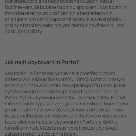
Dokonalá dovolená nebo úspěšná služební cesta?
Ručíme vám, že budete nadmíru spokojeni. Ubytování in
Porto lze rezervovat v zařízeních s bezbariérovým
přístupem pro handicapované osoby. Na své si přijdou i
rodiny s batolaty nebo malými dětmi a návštěvníci, kteří
cestují se zvířaty.
Jak najít ubytování in Porto?
Ubytování in Porto lze rychle najít prostřednictvím
našeho vyhledávacího systému. Stačí uvést cíl cesty a
termín příjezdu a odjezdu. Po vepsání počtu cestujících
systém rychle najde dostupná ubytovací zařízení in
Porto. Výběr ubytování usnadní i praktické filtry. Hledat
můžete podle typu zařízení, počtu hvězdiček, hodnocení
předchozích návštěvníků, vzdálenosti od centra nebo
bezplatného zrušení rezervace. Díky těmto možnostem
bez problému najdete ubytování in Porto v průběhu
několika minut. Můžete rezervovat pouze ubytovací
zařízení nebo i ubytování s letem.