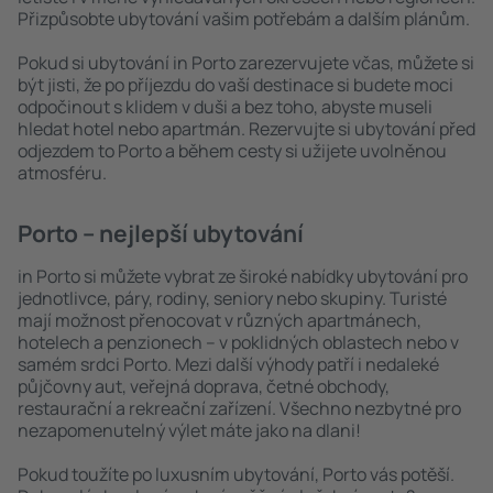
Přizpůsobte ubytování vašim potřebám a dalším plánům.
Pokud si ubytování in Porto zarezervujete včas, můžete si
být jisti, že po příjezdu do vaší destinace si budete moci
odpočinout s klidem v duši a bez toho, abyste museli
hledat hotel nebo apartmán. Rezervujte si ubytování před
odjezdem to Porto a během cesty si užijete uvolněnou
atmosféru.
Porto – nejlepší ubytování
in Porto si můžete vybrat ze široké nabídky ubytování pro
jednotlivce, páry, rodiny, seniory nebo skupiny. Turisté
mají možnost přenocovat v různých apartmánech,
hotelech a penzionech – v poklidných oblastech nebo v
samém srdci Porto. Mezi další výhody patří i nedaleké
půjčovny aut, veřejná doprava, četné obchody,
restaurační a rekreační zařízení. Všechno nezbytné pro
nezapomenutelný výlet máte jako na dlani!
Pokud toužíte po luxusním ubytování, Porto vás potěší.