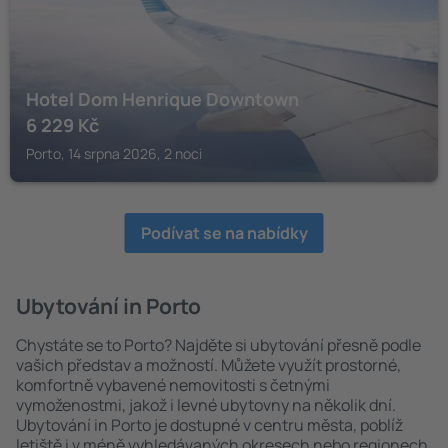
Hotel Dom Henrique Downtown
6 229
Kč
Porto, 14 srpna 2026, 2 noci
Podívat se na nabídky
Ubytování in Porto
Chystáte se to Porto? Najděte si ubytování přesně podle
vašich představ a možností. Můžete využít prostorné,
komfortně vybavené nemovitosti s četnými
vymoženostmi, jakož i levné ubytovny na několik dní.
Ubytování in Porto je dostupné v centru města, poblíž
letiště i v méně vyhledávaných okresech nebo regionech.