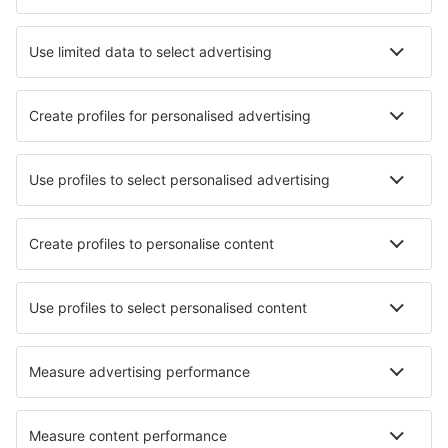
Ubytování v Lisabonu
Ubytování in Caminha
Ubytování in Moncarapacho
Ubytování in Santarém
Ubytování in Porto Moniz
Ubytování in Gouveia
Nejlepší ubytování - města
Ubytování in Grimentz
Ubytování in Grajewo
Ubytování in Arrild
Ubytování in Erlau
Ubytování in Sparks
Ubytování in Ol'ginka
Ubytování in Escrick
Ubytování in Horbourg-Wihr
Ubytování in Külsheim
Ubytování in Kientzheim
Nejlepší ubytování - regiony
Ubytování na Azorech
Ubytování Lisbon coast