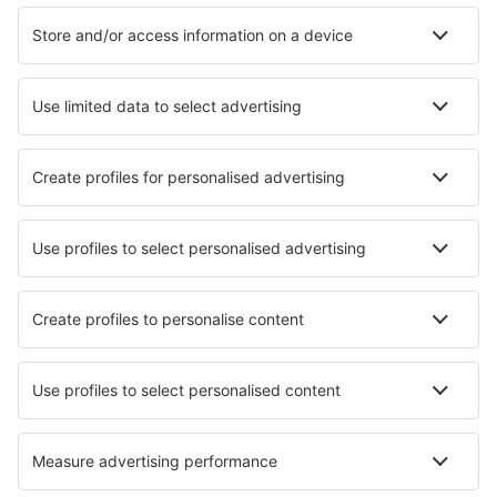
Ubytování v Belému
Ubytování in Petropolis
Ubytování in Pomerode
Ubytování in Pocos De Caldas
Ubytování in Taguatinga
Ubytování in Ilha Comprida
Nejlepší ubytování - města
Ubytování in Kaloi Limenes
Ubytování in Bourg-la-Reine
Ubytování in Saint-Martin-sur-le-Pre
Ubytování in Bromyard
Ubytování in Brondby
Ubytování in Axapusco
Ubytování in Mont-Saxonnex
Ubytování in Les Coches
Ubytování in Buchs
Ubytování in La Souterraine
Nejlepší ubytování - regiony
Ubytování ve Fernando de Noronha