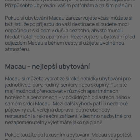
Přizpůsobte ubytování vašim potřebám a dalším plánům.
Pokud si ubytování Macau zarezervujete včas, můžete si
být jisti, že po příjezdu do vaší destinace si budete moci
odpočinout s klidem v duši a bez toho, abyste museli
hledat hotel nebo apartmán. Rezervujte si ubytování před
odjezdem Macau a během cesty si užijete uvolněnou
atmosféru.
Macau – nejlepší ubytování
Macau si můžete vybrat ze široké nabídky ubytování pro
jednotlivce, páry, rodiny, seniory nebo skupiny. Turisté
mají možnost přenocovat v různých apartmánech,
hotelech a penzionech – v poklidných oblastech nebo v
samém srdci Macau. Mezi další výhody patří i nedaleké
půjčovny aut, veřejná doprava, četné obchody,
restaurační a rekreační zařízení. Všechno nezbytné pro
nezapomenutelný výlet máte jako na dlani!
Pokud toužíte po luxusním ubytování, Macau vás potěší.