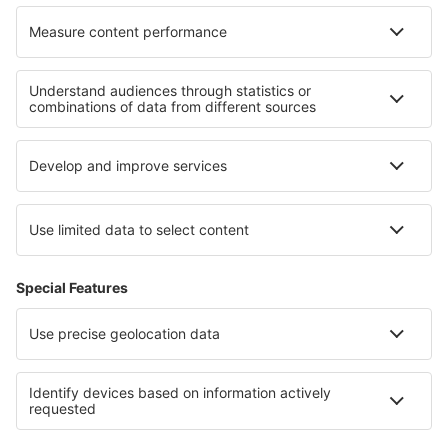
Ubytování ve Florianópolisu
Ubytování v oblasti Iguazú
Ubytování na Copacabaně
Ubytování v Praia do Forte
Ubytování v Národní park Bontebok
Ubytování na Korfu
Ubytování v Národním parku Jasper
Ubytování v Skopelos
Ubytování in Mammoth Cave National Park