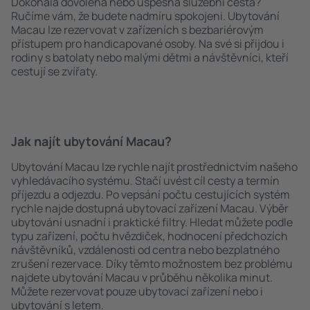
Dokonalá dovolená nebo úspěšná služební cesta?
Ručíme vám, že budete nadmíru spokojeni. Ubytování
Macau lze rezervovat v zařízeních s bezbariérovým
přístupem pro handicapované osoby. Na své si přijdou i
rodiny s batolaty nebo malými dětmi a návštěvníci, kteří
cestují se zvířaty.
Jak najít ubytování Macau?
Ubytování Macau lze rychle najít prostřednictvím našeho
vyhledávacího systému. Stačí uvést cíl cesty a termín
příjezdu a odjezdu. Po vepsání počtu cestujících systém
rychle najde dostupná ubytovací zařízení Macau. Výběr
ubytování usnadní i praktické filtry. Hledat můžete podle
typu zařízení, počtu hvězdiček, hodnocení předchozích
návštěvníků, vzdálenosti od centra nebo bezplatného
zrušení rezervace. Díky těmto možnostem bez problému
najdete ubytování Macau v průběhu několika minut.
Můžete rezervovat pouze ubytovací zařízení nebo i
ubytování s letem.