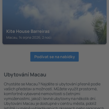
Kite House Barreiras
Macau, 14 srpna 2026, 2 noci
Podívat se na nabídky
Ubytování Macau
Chystáte se Macau? Najděte si ubytování přesně podle
vašich představ a možností. Můžete využít prostorné,
komfortně vybavené nemovitosti s četnými
vymoženostmi, jakož i levné ubytovny na několik dní.
Ubytování Macau je dostupné v centru města, poblíž
letiště i v méně vyhledávaných okresech nebo regionech.