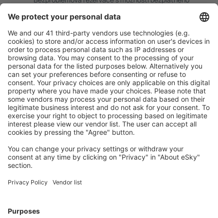
zrušení.
S námi ušetříte
Atraktivní ceny a speciální nabídky pro přihlášené
uživatele.
Ubytování dle vašeho gusta
Vyberte si z více než 1.3 milionu zařízení: hotelů,
apartmánů, chat a dalších.
Uživateli eSky nejčastěji hledané ubytování
Ubytování v Brazílii - Oblíbená města
Ubytování ve Florianopolis
Ubytování v Sao Paulu
Ubytování v Cabo Frio
Ubytování v Rio de Janeiru