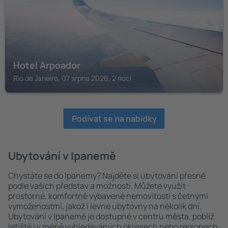
Hotel Arpoador
Rio de Janeiro, 07 srpna 2026, 2 noci
Podívat se na nabídky
Ubytování v Ipanemě
Chystáte se do Ipanemy? Najděte si ubytování přesně
podle vašich představ a možností. Můžete využít
prostorné, komfortně vybavené nemovitosti s četnými
vymoženostmi, jakož i levné ubytovny na několik dní.
Ubytování v Ipanemě je dostupné v centru města, poblíž
letiště i v méně vyhledávaných okresech nebo regionech.