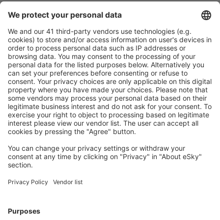
Pečlivé plánování
Bezproblémová rezervace s možností bezplatného
zrušení.
S námi ušetříte
Atraktivní ceny a speciální nabídky pro přihlášené
uživatele.
Ubytování dle vašeho gusta
Vyberte si z více než 1.3 milionu zařízení: hotelů,
apartmánů, chat a dalších.
Uživateli eSky nejčastěji hledané ubytování
Ubytování v Brazílii - Oblíbená města
Ubytování v Belému
Ubytování v Rio de Janeiru
Ubytování ve Florianopolis
Ubytování v Cabo Frio