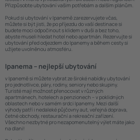
Přizpůsobte ubytování vašim potřebám a dalším plánům.
Pokud si ubytování v Ipanemě zarezervujete včas,
můžete si být jisti, že po příjezdu do vaší destinace si
budete moci odpočinout s klidem v duši a bez toho,
abyste museli hledat hotel nebo apartmán. Rezervujte si
ubytování před odjezdem do Ipanemy a během cesty si
užijete uvolněnou atmosféru.
Ipanema – nejlepší ubytování
v Ipanemě si můžete vybrat ze široké nabídky ubytování
pro jednotlivce, páry, rodiny, seniory nebo skupiny.
Turisté mají možnost přenocovat v různých
apartmánech, hotelech a penzionech – v poklidných
oblastech nebo v samém srdci Ipanemy. Mezi další
výhody patří i nedaleké půjčovny aut, veřejná doprava,
četné obchody, restaurační a rekreační zařízení.
Všechno nezbytné pro nezapomenutelný výlet máte jako
na dlani!