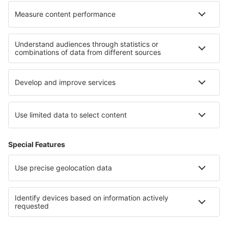
Ubytování v oblasti Iguazú
Ubytování na Copacabaně
Ubytování v Praia do Forte
Ubytování ve Florianópolisu
Ubytování ve Fernando de Noronha
Ubytování v Hondurasu
Ubytování v Rumunsku
Ubytování in Suez
Ubytování in Galați County
Ubytování v Yellowstonu