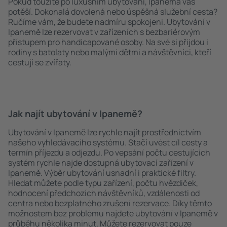
Pokud toužíte po luxusním ubytování, Ipanema vás
potěší. Dokonalá dovolená nebo úspěšná služební cesta?
Ručíme vám, že budete nadmíru spokojeni. Ubytování v
Ipanemě lze rezervovat v zařízeních s bezbariérovým
přístupem pro handicapované osoby. Na své si přijdou i
rodiny s batolaty nebo malými dětmi a návštěvníci, kteří
cestují se zvířaty.
Jak najít ubytování v Ipanemě?
Ubytování v Ipanemě lze rychle najít prostřednictvím
našeho vyhledávacího systému. Stačí uvést cíl cesty a
termín příjezdu a odjezdu. Po vepsání počtu cestujících
systém rychle najde dostupná ubytovací zařízení v
Ipanemě. Výběr ubytování usnadní i praktické filtry.
Hledat můžete podle typu zařízení, počtu hvězdiček,
hodnocení předchozích návštěvníků, vzdálenosti od
centra nebo bezplatného zrušení rezervace. Díky těmto
možnostem bez problému najdete ubytování v Ipanemě v
průběhu několika minut. Můžete rezervovat pouze