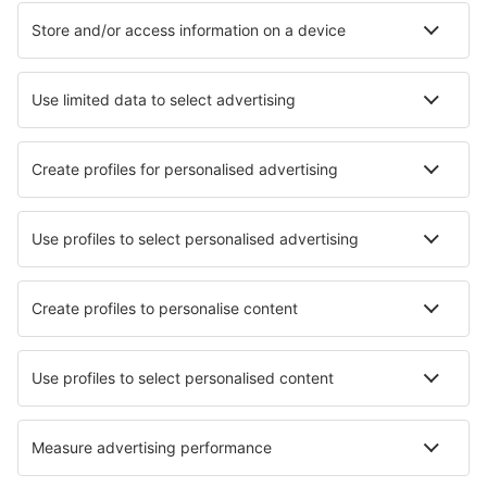
Ubytování v Sao Paulu
Ubytování in Chuí
Ubytování in Passo de Camarajibe
Ubytování in Itanhaém
Ubytování in Lauro de Freitas
Ubytování in Visconde De Maua
Nejlepší ubytování - města
Ubytování in Montbenoît
Ubytování in Olvega
Ubytování in Altreichenau
Ubytování in Aghios Anna
Ubytování in Vo Euganeo
Ubytování in Razac-sur-l'Isle
Ubytování in Manawa
Ubytování in Modlniczka
Ubytování Playa Negra
Ubytování in Kasabonika Island
Nejlepší ubytování - regiony