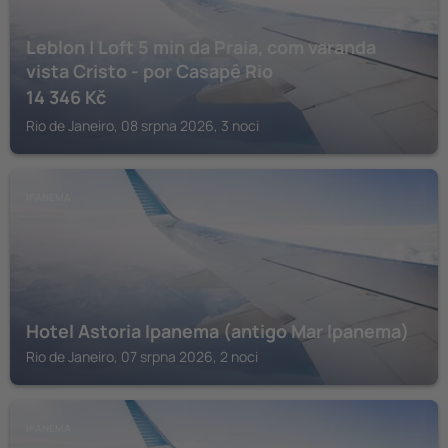
Leblon | Loft 5 min da Praia, com varanda
vista Cristo - por Casapē Rio
14 346
Kč
Rio de Janeiro, 08 srpna 2026, 3 noci
IPANEMA
Hotel Astoria Ipanema (antigo Mar Ipanema)
Rio de Janeiro, 07 srpna 2026, 2 noci
IPANEMA