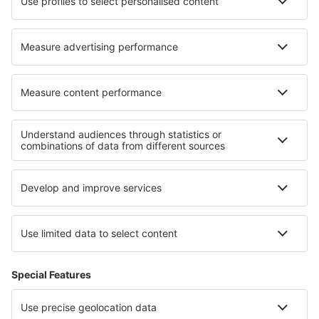
Ubytování in Kietrz
Ubytování in Sainte-Anne
Ubytování in Reek
Ubytování in Cowley
Nejlepší ubytování - regiony
Ubytování ve Fernando de Noronha
Ubytování v oblasti Iguazú
Ubytování v Ipanemě
Ubytování na Copacabaně
Ubytování ve Florianópolisu
Ubytování v Ruse
Ubytování na pobřeží Smrti
Ubytování v Pembrokeshire
Ubytování ve Varmii
Ubytování en Klaserie Nature Reserve