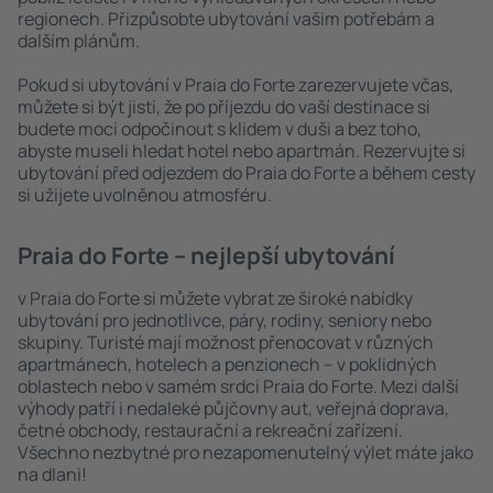
regionech. Přizpůsobte ubytování vašim potřebám a
dalším plánům.
Pokud si ubytování v Praia do Forte zarezervujete včas,
můžete si být jisti, že po příjezdu do vaší destinace si
budete moci odpočinout s klidem v duši a bez toho,
abyste museli hledat hotel nebo apartmán. Rezervujte si
ubytování před odjezdem do Praia do Forte a během cesty
si užijete uvolněnou atmosféru.
Praia do Forte – nejlepší ubytování
v Praia do Forte si můžete vybrat ze široké nabídky
ubytování pro jednotlivce, páry, rodiny, seniory nebo
skupiny. Turisté mají možnost přenocovat v různých
apartmánech, hotelech a penzionech – v poklidných
oblastech nebo v samém srdci Praia do Forte. Mezi další
výhody patří i nedaleké půjčovny aut, veřejná doprava,
četné obchody, restaurační a rekreační zařízení.
Všechno nezbytné pro nezapomenutelný výlet máte jako
na dlani!