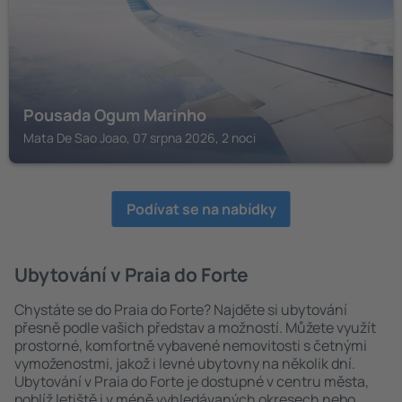
Pousada Ogum Marinho
Mata De Sao Joao, 07 srpna 2026, 2 noci
Podívat se na nabídky
Ubytování v Praia do Forte
Chystáte se do Praia do Forte? Najděte si ubytování
přesně podle vašich představ a možností. Můžete využít
prostorné, komfortně vybavené nemovitosti s četnými
vymoženostmi, jakož i levné ubytovny na několik dní.
Ubytování v Praia do Forte je dostupné v centru města,
poblíž letiště i v méně vyhledávaných okresech nebo