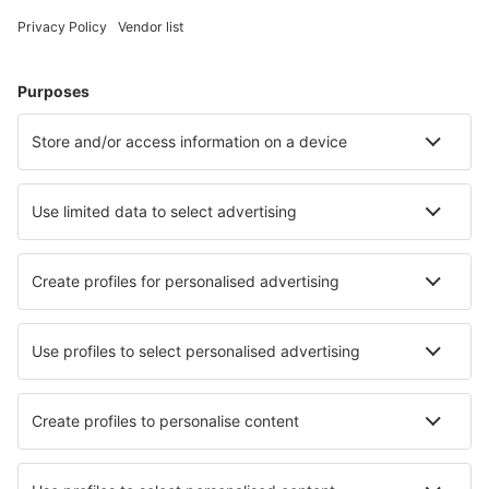
Ubytování v Brazílii - Oblíbená města
Ubytování v Cabo Frio
Ubytování v Rio de Janeiru
Ubytování v Sao Paulu
Ubytování v Belému
Ubytování ve Florianopolis
Ubytování in Ouro Preto
Ubytování v Curitibě
Ubytování in Alto Paraíso de Goiás
Ubytování in Ipojuca
Ubytování in Saquarema
Nejlepší ubytování - města
Ubytování in Passo Corese
Ubytování in Thaon
Ubytování ve Valladolidu
Ubytování in Lido di Venezia
Ubytování in Alcorcon
Ubytování Ceibas