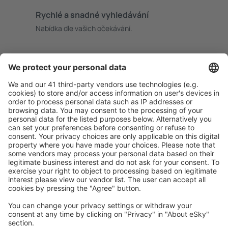
Rychlé a snadné vyhledávání
Nabídka dle vašich očekávání.
Pečlivé plánování
Bezproblémová rezervace s možností bezplatného
zrušení.
S námi ušetříte
Atraktivní ceny a speciální nabídky pro přihlášené
uživatele.
Ubytování dle vašeho gusta
Vyberte si z více než 1.3 milionu zařízení: hotelů,
apartmánů, chat a dalších.
Uživateli eSky nejčastěji hledané ubytování