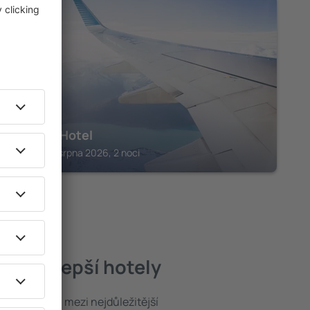
TORONY
Marcus Hotel
Torony, 14 srpna 2026, 2 noci
 – nejlepší hotely
poloha patří mezi nejdůležitější