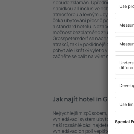
nebude zklamán. Upřednostňujete hot
nabídkou all inclusive nebo hledáte s
atmosférou a levným ubytováním? in 
čeká ubytování přesně podle vašich př
a standard hotelu. Nezapomeňte zkon
možnost bezplatného zrušení rezerva
Grosspetersdorf se nacházejí jak v bl
atrakcí, tak i v poklidnějších čtvrtích.
pobyt ale i krátký výlet o víkendu. Vyb
začněte se balit na výlet nebo služeb
Jak najít hotel in Grosspet
Nejrychlejším způsobem, jak najít hote
vyhledávací systém ubytovacích zaříz
naší rozsáhlé bázi najdete přesně to, 
vyhledávacích polí vepište cíl cesty a