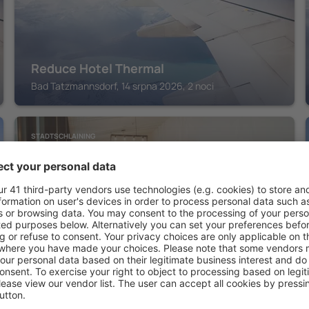
Reduce Hotel Thermal
Bad Tatzmannsdorf, 14 srpna 2026, 2 noci
STADTSCHLAINING
Burghotel Schlaining
Stadtschlaining, 14 srpna 2026, 2 noci