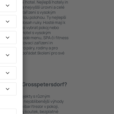
ždý exklusivní hotel. Nejlepší hotely in
u obsluhy na nejvyšší úrovni a celé
y. Ubytovací zařízení s vysokým
bit dokonalou polohou. Ty nejlepší
tak máte na dosah ruky. Hosté mají k
ání a mohou si vybrat pokoj nebo
h představ. Hotel s vysokým
né i různorodé menu, SPA či fitness
Nejlepší ubytovací zařízení in
m řešením pro páry, rodiny a pro
 nebo chtějí pořádat školení pro své
 hotely in Grosspetersdorf?
e řadí mezi objekty s různým
 hosty. Mezi nejoblíbenější výhody
PA areál, minibar/trezor v pokoji,
urace, dětský koutek, bezplatné