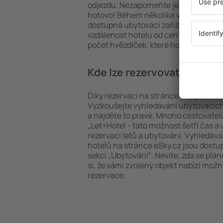
odjezdu. Nezapomeňte ještě uvést po
hotovo! Během několika vteřin se pře
dostupná ubytovací zařízení. Snadno 
vzdálenost hotelu od centra, způsob 
počet hvězdiček, které hotel obdržel
Kde lze rezervovat hotel i
Díky rezervaci na stránce eSky.cz ušet
Vyzkoušejte vyhledávání ubytovacích 
a najděte to pravé. Mnoho cestovatelů 
„Let+Hotel - tato možnost šetří čas 
rezervaci letů a ubytování. Vyhledává
hotelů na stránce eSky.cz jsou dostu
sekci „Ubytování“. Nevíte, zda se plá
si, že vámi zvolený objekt nabízí mož
rezervace.