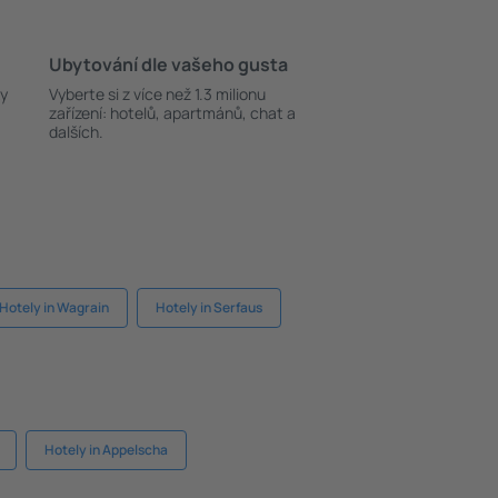
Ubytování dle vašeho gusta
ky
Vyberte si z více než 1.3 milionu
zařízení: hotelů, apartmánů, chat a
dalších.
Hotely in Wagrain
Hotely in Serfaus
Hotely in Appelscha