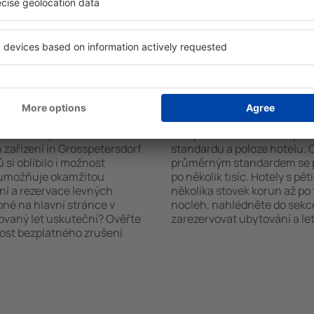
čet hostů a pokojů. A máte
parkování a také informační 
d vámi objeví všechna
ubytovací zařízení nabízejí 
si pak můžete ověřit
výlety po historických pamá
platby za ubytování nebo
 od předchozích návštěvníků.
n Grosspetersdorf?
Kolik stojí hotel in 
říte čas i peníze.
Ceny za nocleh in Grosspeter
zařízení in Grosspetersdorf
standardu a poloze hotelu. 
si oblíbilo i možnost
průměrným standardem se p
a umožňuje okamžitou
po několik tisíc. Hotely s pě
ní a rezervace levných
několika stovek korun až po 
pné na hlavní stránce v
nocleh, nahlédněte do sekce
novaný let uskuteční? Ověřte
zarezervovat ubytování a let
nost bezplatného zrušení