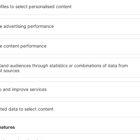
el na vysoké úrovni a
kritéria, která musí splnit ka
píše místa s poklidnou
Grosspetersdorf jsou záruko
Grosspetersdorf na vás
řady dalších výhod pro host
edstav! Stačí zvolit polohu
standardem se mohou pochlu
trolovat způsob platby a
atrakce in Grosspetersdorf 
ce. Hotely in
dispozici i bezplatné parkov
ízkosti nejpopulárnějších
apartmán přesně podle svýc
 Jsou jako stvořené na delší
standardem znamená mimo ji
erte hotel přesně pro vás a
areál nebo atrakce pro děti. 
ní cestu už dnes!
Grosspetersdorf jsou skvělý
hosty, kteří cestují služebně
zaměstnance.
ersdorf?
Jaké zařízení nabízí
l in Grosspetersdorf, je
Hotely in Grosspetersdorf s
ení na stránce eSky. Díky
standardem a vybavením pro
co hledáte. Do
patří např. bezplatné wi-fi, S
 vyberte data příjezdu a
konferenční centrum, resta