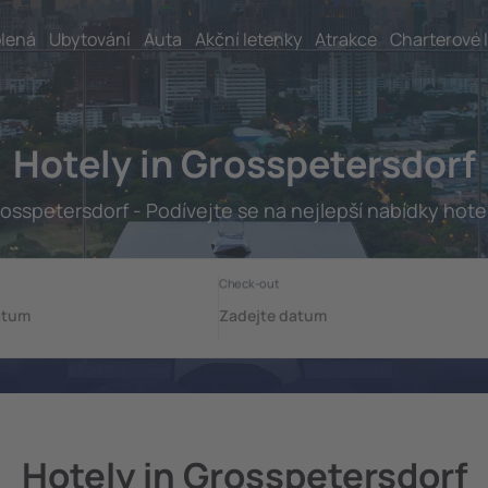
lená
Ubytování
Auta
Akční letenky
Atrakce
Charterové 
Hotely in Grosspetersdorf
osspetersdorf - Podívejte se na nejlepší nabídky hote
Hotely in Grosspetersdorf