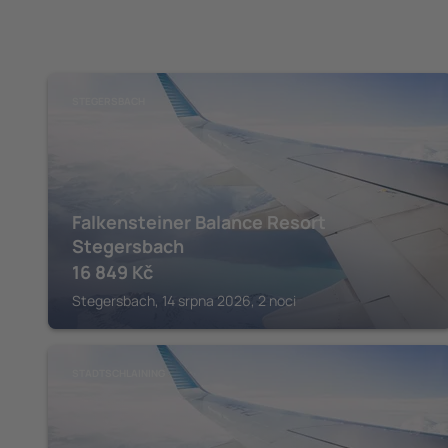
STEGERSBACH
Falkensteiner Balance Resort
Stegersbach
16 849
Kč
Stegersbach, 14 srpna 2026, 2 noci
STADTSCHLAINING