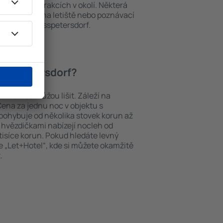
brožury o atrakcích v okolí. Některá
i transport z/na letiště nebo poznávací
tkách in Grosspetersdorf.
Grosspetersdorf?
sdorf se můžou lišit. Záleží na
Cena za jednu noc v objektu s
ohybuje od několika stovek korun až
ti hvězdičkami nabízejí nocleh od
tisíce korun. Pokud hledáte levný
 „Let+Hotel“, kde si můžete okamžitě
.