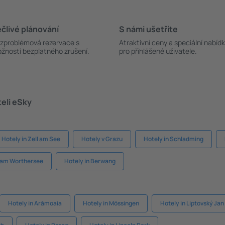
člivé plánování
S námi ušetříte
zproblémová rezervace s
Atraktivní ceny a speciální nabíd
žností bezplatného zrušení.
pro přihlášené uživatele.
teli eSky
Hotely in Zell am See
Hotely v Grazu
Hotely in Schladming
g am Worthersee
Hotely in Berwang
Hotely in Arămoaia
Hotely in Mössingen
Hotely in Liptovský Jan