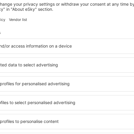
OBERWART
Hotel Telegraph
Oberwart, 14 srpna 2026, 2 noci
Zobrazit více hotelů in Grosspetersdorf
sdorf
Grosspetersdorf
u hotelů. Žádný návštěvník
Komplexní služby a výhodná 