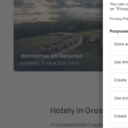
KOHFIDISCH
Wohnothek am Ratschen
Kohfidisch, 14 srpna 2026, 2 noci
Hotely in Grosspeter
in Grosspetersdorf najdete celou řad