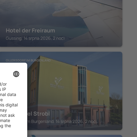
Hotel der Freiraum
Gussing, 14 srpna 2026, 2 noci
OLLERSDORF IM BURGENLAND
Vitalhotel Strobl
Ollersdorf im Burgenland, 14 srpna 2026, 2 noci