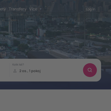
lety
Transfery
Více
Log in
lů!