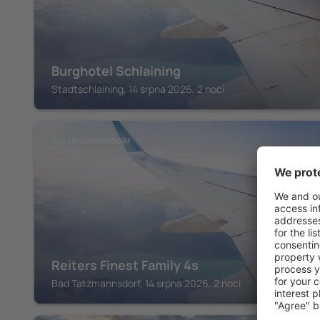
Burghotel Schlaining
Stadtschlaining, 14 srpna 2026, 2 noci
BAD TATZMANNSDORF
Reiters Finest Family 4s
Bad Tatzmannsdorf, 14 srpna 2026, 2 noci