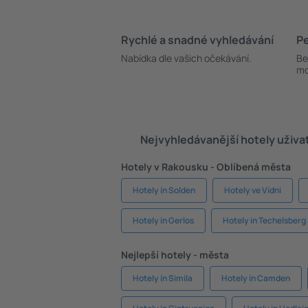
Rychlé a snadné vyhledávání
Pe
Nabídka dle vašich očekávání.
Be
mo
Nejvyhledávanější hotely uživa
Hotely v Rakousku - Oblíbená města
Hotely in Solden
Hotely ve Vídni
Hotely in Gerlos
Hotely in Techelsber
Nejlepší hotely - města
Hotely in Simila
Hotely in Camden