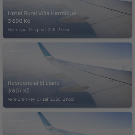
Hotel Rural Villa Hermigua
3 600
Kč
Hermigua, 14 srpna 2026, 2 noci
LA GOMERA
Residencial El Llano
3 607
Kč
Valle Gran Rey, 07 září 2026, 2 noci
LA GOMERA