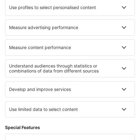
Ubytování in Dourges
Ubytování in Schoppen
Ubytování in Marijampole
Ubytování in Buenaventura
Nejlepší ubytování - regiony
Ubytování na Menorce
Ubytování na Costa de la Luz
Ubytování na Mallorce
Ubytování in Basque Country
Ubytování v La Palma
Ubytování in Louisiana
Ubytování v Courchevel
Ubytování v Val d'Isère
Ubytování v Kalábrii
Ubytování na Sicílii