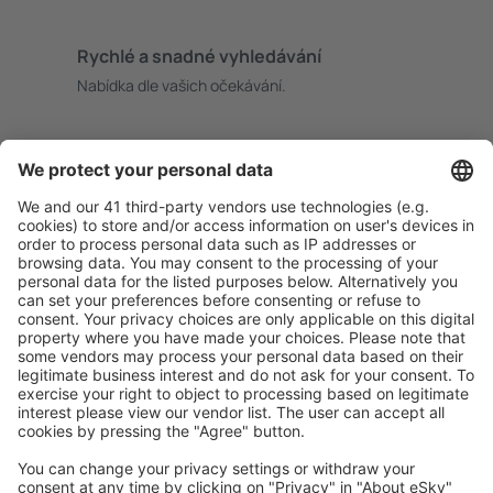
Rychlé a snadné vyhledávání
Nabídka dle vašich očekávání.
Pečlivé plánování
Bezproblémová rezervace s možností bezplatného
zrušení.
S námi ušetříte
Atraktivní ceny a speciální nabídky pro přihlášené
uživatele.
Ubytování dle vašeho gusta
Vyberte si z více než 1.3 milionu zařízení: hotelů,
apartmánů, chat a dalších.