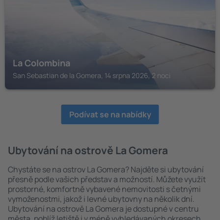
La Colombina
San Sebastian de la Gomera, 14 srpna 2026, 2 noci
Podívat se na nabídky
Ubytování na ostrově La Gomera
Chystáte se na ostrov La Gomera? Najděte si ubytování
přesně podle vašich představ a možností. Můžete využít
prostorné, komfortně vybavené nemovitosti s četnými
vymoženostmi, jakož i levné ubytovny na několik dní.
Ubytování na ostrově La Gomera je dostupné v centru
města, poblíž letiště i v méně vyhledávaných okresech