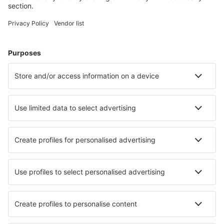
Uživateli eSky nejčastěji hledané ubytování
Ubytování ve Španělsku - Oblíbená města
Ubytování in Mijas
Ubytování v Barceloně
Ubytování v Maladze
Ubytování v Marbelle
Ubytování v Madridu
Ubytování in Pals
Ubytování in Cullera
Ubytování in Monachil
Ubytování in Ciutadella de Menorca
Ubytování in Carnota
Nejlepší ubytování - města
Ubytování in Dumbéa
Ubytování in Lierna
Ubytování in Bachkovo
Ubytování v Kalispellu
Ubytování in Nusco
Ubytování in Roure