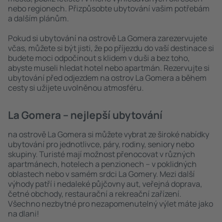
nebo regionech. Přizpůsobte ubytování vašim potřebám
a dalším plánům.
Pokud si ubytování na ostrově La Gomera zarezervujete
včas, můžete si být jisti, že po příjezdu do vaší destinace si
budete moci odpočinout s klidem v duši a bez toho,
abyste museli hledat hotel nebo apartmán. Rezervujte si
ubytování před odjezdem na ostrov La Gomera a během
cesty si užijete uvolněnou atmosféru.
La Gomera – nejlepší ubytování
na ostrově La Gomera si můžete vybrat ze široké nabídky
ubytování pro jednotlivce, páry, rodiny, seniory nebo
skupiny. Turisté mají možnost přenocovat v různých
apartmánech, hotelech a penzionech – v poklidných
oblastech nebo v samém srdci La Gomery. Mezi další
výhody patří i nedaleké půjčovny aut, veřejná doprava,
četné obchody, restaurační a rekreační zařízení.
Všechno nezbytné pro nezapomenutelný výlet máte jako
na dlani!