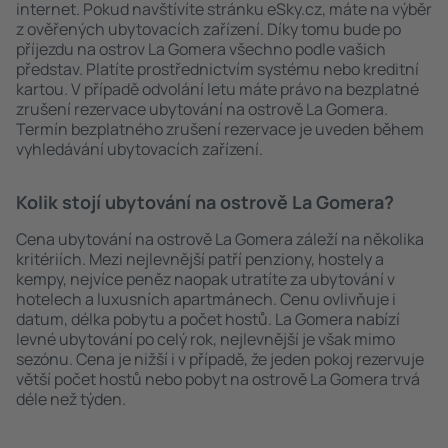
internet. Pokud navštívíte stránku eSky.cz, máte na výběr
z ověřených ubytovacích zařízení. Díky tomu bude po
příjezdu na ostrov La Gomera všechno podle vašich
představ. Platíte prostřednictvím systému nebo kreditní
kartou. V případě odvolání letu máte právo na bezplatné
zrušení rezervace ubytování na ostrově La Gomera.
Termín bezplatného zrušení rezervace je uveden během
vyhledávání ubytovacích zařízení.
Kolik stojí ubytování na ostrově La Gomera?
Cena ubytování na ostrově La Gomera záleží na několika
kritériích. Mezi nejlevnější patří penziony, hostely a
kempy, nejvíce peněz naopak utratíte za ubytování v
hotelech a luxusních apartmánech. Cenu ovlivňuje i
datum, délka pobytu a počet hostů. La Gomera nabízí
levné ubytování po celý rok, nejlevnější je však mimo
sezónu. Cena je nižší i v případě, že jeden pokoj rezervuje
větší počet hostů nebo pobyt na ostrově La Gomera trvá
déle než týden.