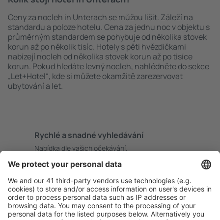
Ceny za nocleh in Unterach se můžou lišit. Záleží na
standardu a poloze hotelu. Cena za jednu noc v objektu s
průměrným standardem se pohybuje od několika stovek
korun až po několik tisíc. Hotely s pěti hvězdičkami
nabízejí nocleh od několika stovek korun až po tisíce
korun. Pokud hledáte levný nocleh, nahlédněte do sekce
„Let+Hotel“, kde si můžete okamžitě zarezervovat
ubytování a let.
Rychlé a snadné vyhledávání
Nabídka dle vašich očekávání.
Pečlivé plánování
Bezproblémová rezervace s možností bezplatného
zrušení.