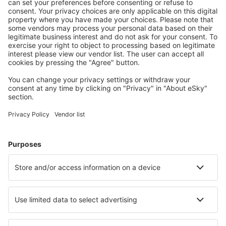
S námi ušetříte
Atraktivní ceny a speciální nabídky pro přihlášené
uživatele.
Ubytování dle vašeho gusta
Vyberte si z více než 1.3 milionu zařízení: hotelů,
apartmánů, chat a dalších.
Nejvyhledávanější hotely uživateli eSky
Hotely v Rakousku - Oblíbená města
Hotely in Schladming
Hotely ve Vídni
Hotely in Zell am See
Hotely in Solden
Hotely v Grazu
Hotely in Nauders
Hotely in Mauterndorf
Hotely in Going
Hotely in Gaschurn
Hotely in Gamlitz