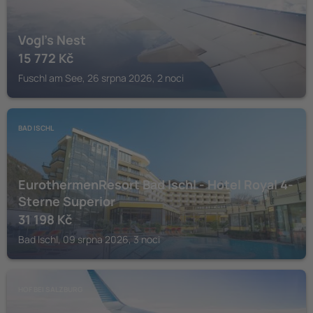
Vogl's Nest
15 772
Kč
Fuschl am See, 26 srpna 2026, 2 noci
BAD ISCHL
EurothermenResort Bad Ischl - Hotel Royal 4-
Sterne Superior
31 198
Kč
Bad Ischl, 09 srpna 2026, 3 noci
HOF BEI SALZBURG