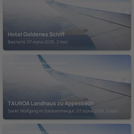
Hotel Goldenes Schiff
Bad Ischl, 07 srpna 2026, 2 noci
SANKT WOLFGANG IM SALZKAMMERGUT
TAUROA Landhaus zu Appesbach
Sankt Wolfgang im Salzkammergut, 07 srpna 2026, 2 noci
SANKT WOLFGANG IM SALZKAMMERGUT