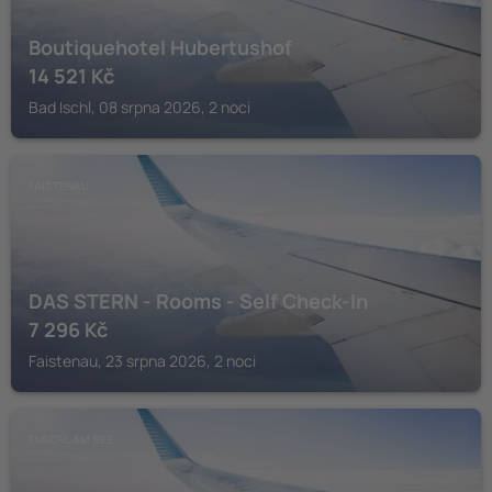
Boutiquehotel Hubertushof
14 521
Kč
Bad Ischl, 08 srpna 2026, 2 noci
FAISTENAU
DAS STERN - Rooms - Self Check-In
7 296
Kč
Faistenau, 23 srpna 2026, 2 noci
FUSCHL AM SEE