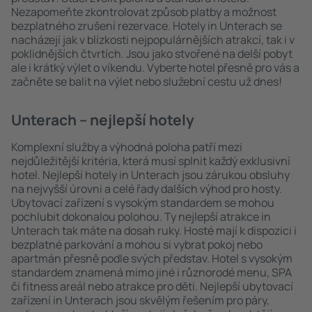
Nezapomeňte zkontrolovat způsob platby a možnost
bezplatného zrušení rezervace. Hotely in Unterach se
nacházejí jak v blízkosti nejpopulárnějších atrakcí, tak i v
poklidnějších čtvrtích. Jsou jako stvořené na delší pobyt
ale i krátký výlet o víkendu. Vyberte hotel přesně pro vás a
začněte se balit na výlet nebo služební cestu už dnes!
Unterach – nejlepší hotely
Komplexní služby a výhodná poloha patří mezi
nejdůležitější kritéria, která musí splnit každý exklusivní
hotel. Nejlepší hotely in Unterach jsou zárukou obsluhy
na nejvyšší úrovni a celé řady dalších výhod pro hosty.
Ubytovací zařízení s vysokým standardem se mohou
pochlubit dokonalou polohou. Ty nejlepší atrakce in
Unterach tak máte na dosah ruky. Hosté mají k dispozici i
bezplatné parkování a mohou si vybrat pokoj nebo
apartmán přesně podle svých představ. Hotel s vysokým
standardem znamená mimo jiné i různorodé menu, SPA
či fitness areál nebo atrakce pro děti. Nejlepší ubytovací
zařízení in Unterach jsou skvělým řešením pro páry,