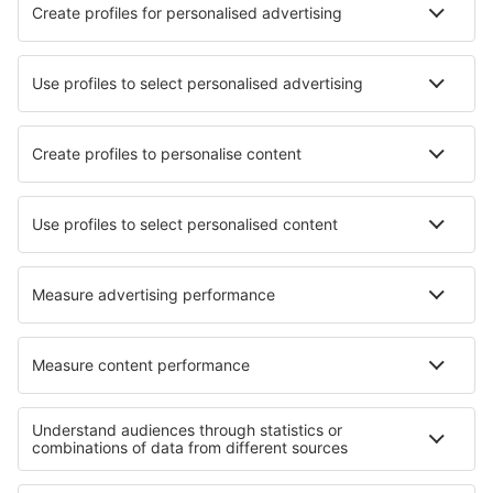
Nejlepší hotely - města
Hotely in Carate Urio
Hotely in Rakiraki
Hotely in Ploubazlanec
Hotely in Caldes de Montbui
Hotely in Montisi
Hotely in Meiringen
Hotely in Vetis
Hotely in Heliopolis
Hotely in Porto Coda Cavallo
Hotely in Barbera de la Conca
Nejlepší hotely - regiony
Hotely v Bad Kleinkirchheimu
Hotely v Korutanech
Hotely in Wolfgangsee
Hotely v Katschberg/ Rennweg
Hotely in Millstatter See
Hotely v Tărgovišti