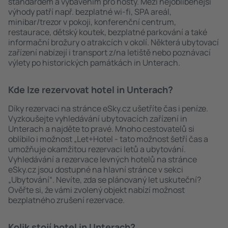
standardem a vybavením pro hosty. Mezi nejoblíbenější
výhody patří např. bezplatné wi-fi, SPA areál,
minibar/trezor v pokoji, konferenční centrum,
restaurace, dětský koutek, bezplatné parkování a také
informační brožury o atrakcích v okolí. Některá ubytovací
zařízení nabízejí i transport z/na letiště nebo poznávací
výlety po historických památkách in Unterach.
Kde lze rezervovat hotel in Unterach?
Díky rezervaci na stránce eSky.cz ušetříte čas i peníze.
Vyzkoušejte vyhledávání ubytovacích zařízení in
Unterach a najděte to pravé. Mnoho cestovatelů si
oblíbilo i možnost „Let+Hotel - tato možnost šetří čas a
umožňuje okamžitou rezervaci letů a ubytování.
Vyhledávání a rezervace levných hotelů na stránce
eSky.cz jsou dostupné na hlavní stránce v sekci
„Ubytování“. Nevíte, zda se plánovaný let uskuteční?
Ověřte si, že vámi zvolený objekt nabízí možnost
bezplatného zrušení rezervace.
Kolik stojí hotel in Unterach?