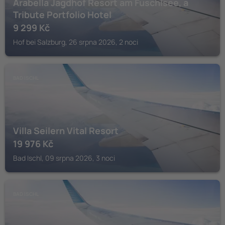
Arabella Jagdhof Resort am Fuschlsee, a
Tribute Portfolio Hotel
9 299
Kč
Hof bei Salzburg, 26 srpna 2026, 2 noci
BAD ISCHL
Villa Seilern Vital Resort
19 976
Kč
Bad Ischl, 09 srpna 2026, 3 noci
BAD ISCHL