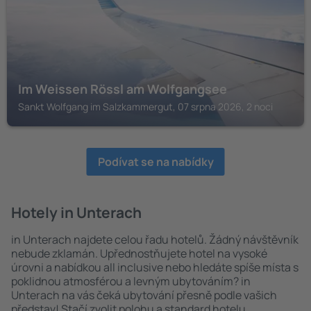
Im Weissen Rössl am Wolfgangsee
Sankt Wolfgang im Salzkammergut, 07 srpna 2026, 2 noci
Podívat se na nabídky
Hotely in Unterach
in Unterach najdete celou řadu hotelů. Žádný návštěvník
nebude zklamán. Upřednostňujete hotel na vysoké
úrovni a nabídkou all inclusive nebo hledáte spíše místa s
poklidnou atmosférou a levným ubytováním? in
Unterach na vás čeká ubytování přesně podle vašich
představ! Stačí zvolit polohu a standard hotelu.