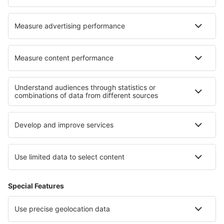
Ubytování v Jostedalsbreen národní park
Ubytování v Svalbard Archipelago
Ubytování v Národní park Rago
Ubytování v Národní park Saltfjellet–Svartisen
Ubytování in Fjords Region
Ubytování in Ohio
Ubytování on Ko Lanta
Ubytování v Zermattu
Ubytování v Costa Norte
Ubytování v Kleinwalsertal