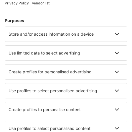
Ubytování v Trondheimu
Ubytování in Mysusæter
Ubytování in Stranda
Ubytování ve Voldě
Ubytování in Skodje
Ubytování in Aurland
Nejlepší ubytování - města
Ubytování in Orzivecchi
Ubytování in Quevedo
Ubytování in Riparbella
Ubytování in Loma Linda
Ubytování v Nasavrkách
Ubytování in Książenice
Ubytování in Parvomay
Ubytování in Azé
Ubytování in Schlitters
Ubytování in Guarrato
Nejlepší ubytování - regiony