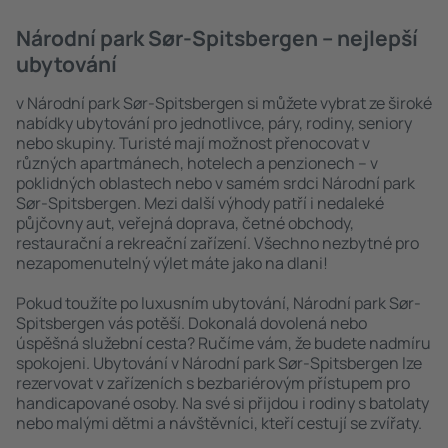
Národní park Sør-Spitsbergen – nejlepší
ubytování
v Národní park Sør-Spitsbergen si můžete vybrat ze široké
nabídky ubytování pro jednotlivce, páry, rodiny, seniory
nebo skupiny. Turisté mají možnost přenocovat v
různých apartmánech, hotelech a penzionech – v
poklidných oblastech nebo v samém srdci Národní park
Sør-Spitsbergen. Mezi další výhody patří i nedaleké
půjčovny aut, veřejná doprava, četné obchody,
restaurační a rekreační zařízení. Všechno nezbytné pro
nezapomenutelný výlet máte jako na dlani!
Pokud toužíte po luxusním ubytování, Národní park Sør-
Spitsbergen vás potěší. Dokonalá dovolená nebo
úspěšná služební cesta? Ručíme vám, že budete nadmíru
spokojeni. Ubytování v Národní park Sør-Spitsbergen lze
rezervovat v zařízeních s bezbariérovým přístupem pro
handicapované osoby. Na své si přijdou i rodiny s batolaty
nebo malými dětmi a návštěvníci, kteří cestují se zvířaty.