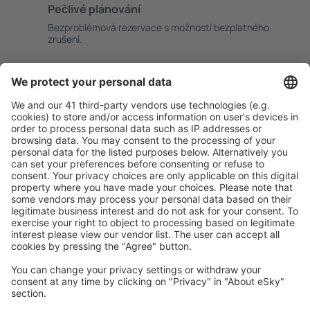
Pečlivé plánování
Bezproblémová rezervace s možností bezplatného
zrušení.
S námi ušetříte
Atraktivní ceny a speciální nabídky pro přihlášené
uživatele.
Ubytování dle vašeho gusta
Vyberte si z více než 1.3 milionu zařízení: hotelů,
apartmánů, chat a dalších.
Uživateli eSky nejčastěji hledané ubytování
Ubytování v Norsku - Oblíbená města
Ubytování v Bergenu
Ubytování v Oslu
Ubytování v Stavangeru
Ubytování v Tromso