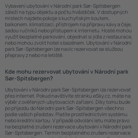
Vybavení ubytování v Národní park Sør-Spitsbergen
záleží na typu objektu a počtu hvězdiček. V dostupných
místech najdete pokoje s kuchyňským koutem,
balkonem, klimatizací, přístrojem na přípravu kávy a čaje,
sadou ručníků nebo přístupem k internetu. Hosté mohou
využít bezplatné parkování, objednat si jídla z restaurace,
nebo mohou zvolit hotel s bazénem. Ubytování v Národní
park Sør-Spitsbergen lze navíc rezervovat se službou
přepravy z nebo na letiště.
Kde mohu rezervovat ubytování v Národní park
Sør-Spitsbergen?
Ubytování v Národní park Sør-Spitsbergen lze rezervovat
přes internet. Pokud navštívíte stránku eSky.cz, máte na
výběr z ověřených ubytovacích zařízení. Díky tomu bude
po příjezdu do Národní park Sør-Spitsbergen všechno
podle vašich představ. Platíte prostřednictvím systému
nebo kreditní kartou. V případě odvolání letu máte právo
na bezplatné zrušení rezervace ubytování v Národní park
Sør-Spitsbergen. Termín bezplatného zrušení rezervace