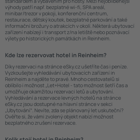
standardem a vybavením pro hosty. Mezi nejoblíbenější
výhody patří např. bezplatné wi-fi, SPA areál,
minibar/trezor v pokoji, konferenční centrum,
restaurace, dětský koutek, bezplatné parkování a také
informační brožury o atrakcích v okolí. Některá ubytovací
zařízení nabízejí i transport z/na letiště nebo poznávací
výlety po historických památkách in Reinheim.
Kde lze rezervovat hotel in Reinheim?
Díky rezervaci na stránce eSky.cz ušetříte čas i peníze.
Vyzkoušejte vyhledávání ubytovacích zařízení in
Reinheim a najděte to pravé. Mnoho cestovatelů si
oblíbilo i možnost „Let+Hotel - tato možnost šetří čas a
umožňuje okamžitou rezervaci letů a ubytování.
Vyhledávání a rezervace levných hotelů na stránce
eSky.cz jsou dostupné na hlavní stránce v sekci
„Ubytování“. Nevíte, zda se plánovaný let uskuteční?
Ověřte si, že vámi zvolený objekt nabízí možnost
bezplatného zrušení rezervace.
Kolik stojí hotel in Reinheim?