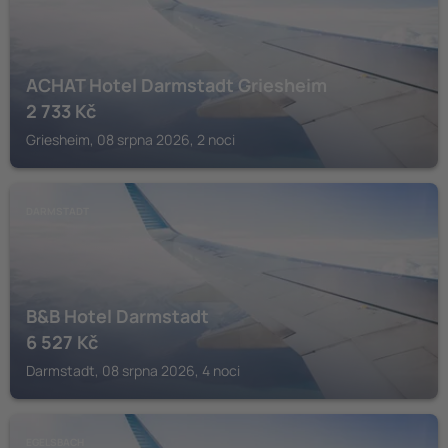
ACHAT Hotel Darmstadt Griesheim
2 733
Kč
Griesheim, 08 srpna 2026, 2 noci
DARMSTADT
B&B Hotel Darmstadt
6 527
Kč
Darmstadt, 08 srpna 2026, 4 noci
EGELSBACH