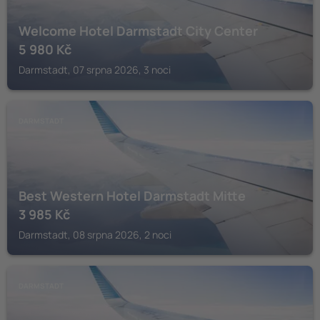
Welcome Hotel Darmstadt City Center
5 980
Kč
Darmstadt, 07 srpna 2026, 3 noci
DARMSTADT
Best Western Hotel Darmstadt Mitte
3 985
Kč
Darmstadt, 08 srpna 2026, 2 noci
DARMSTADT