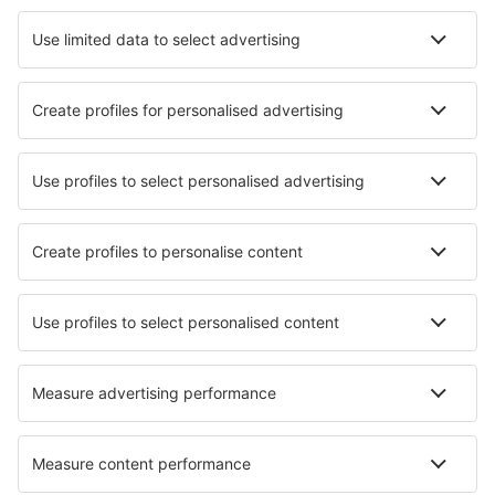
Hotely in Büsum
Hotely v Stuttgartu
Nejlepší hotely - města
Hotely in Giez
Hotely in Sansac-de-Marmiesse
Hotely in Tamsweg
Hotely in La Calahorra
Hotely in Giens
Hotely in Mountain Iron
Hotely in Szihalom
Hotely in Segos
Hotely in Ville Platte
Hotely in Rio de Contas
Nejlepší hotely - regiony
Hotely in Chiemsee
Hotely v Bavorsku
Hotely in Harz
Hotely on North Sea Coast
Hotely in Ore Mountains