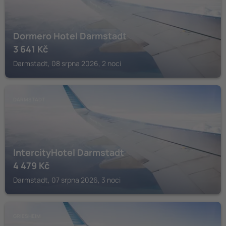
Dormero Hotel Darmstadt
3 641
Kč
Darmstadt, 08 srpna 2026, 2 noci
DARMSTADT
IntercityHotel Darmstadt
4 479
Kč
Darmstadt, 07 srpna 2026, 3 noci
GRIESHEIM