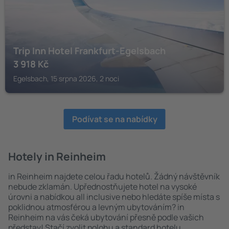
Trip Inn Hotel Frankfurt-Egelsbach
3 918
Kč
Egelsbach, 15 srpna 2026, 2 noci
Podívat se na nabídky
Hotely in Reinheim
in Reinheim najdete celou řadu hotelů. Žádný návštěvník
nebude zklamán. Upřednostňujete hotel na vysoké
úrovni a nabídkou all inclusive nebo hledáte spíše místa s
poklidnou atmosférou a levným ubytováním? in
Reinheim na vás čeká ubytování přesně podle vašich
představ! Stačí zvolit polohu a standard hotelu.