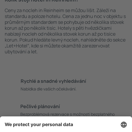
Ceny za nocleh in Reinheim se můžou lišit. Záleží na
standardu a poloze hotelu. Cena za jednu noc v objektu s
průměrným standardem se pohybuje od několika stovek
korun až po několik tisíc. Hotely s pěti hvězdičkami
nabízejí nocleh od několika stovek korun až po tisíce
korun. Pokud hledáte levný nocleh, nahlédněte do sekce
„Let+Hotel“, kde si můžete okamžitě zarezervovat
ubytování a let.
Rychlé a snadné vyhledávání
Nabídka dle vašich očekávání.
Pečlivé plánování
Bezproblémová rezervace s možností bezplatného
zrušení.