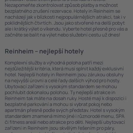
Nezapomeňte zkontrolovat způsob platby a možnost
bezplatného zrušení rezervace. Hotely in Reinheim se
nacházejí jak v blízkosti nejpopulárnějších atrakcí, tak i v
poklidnějších čtvrtích. Jsou jako stvořené na delší pobyt
ale i krátký výlet o víkendu. Vyberte hotel přesně pro vás a
začněte se balit na výlet nebo služební cestu už dnes!
Reinheim – nejlepší hotely
Komplexní služby a výhodná poloha patří mezi
nejdůležitější kritéria, která musí splnit každý exklusivní
hotel. Nejlepší hotely in Reinheim jsou zárukou obsluhy
na nejvyšší úrovni a celé řady dalších výhod pro hosty.
Ubytovací zařízení s vysokým standardem se mohou
pochlubit dokonalou polohou. Ty nejlepší atrakce in
Reinheim tak máte na dosah ruky. Hosté mají k dispozici i
bezplatné parkování a mohou si vybrat pokoj nebo
apartmán přesně podle svých představ. Hotel s vysokým
standardem znamená mimo jiné i různorodé menu, SPA
či fitness areál nebo atrakce pro děti. Nejlepší ubytovací
zařízení in Reinheim jsou skvělým řešením pro páry,