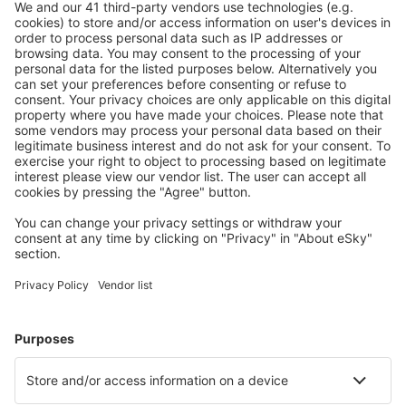
S námi ušetříte
Atraktivní ceny a speciální nabídky pro přihlášené
uživatele.
Ubytování dle vašeho gusta
Vyberte si z více než 1.3 milionu zařízení: hotelů,
apartmánů, chat a dalších.
Nejvyhledávanější hotely uživateli eSky
Hotely v Německu - Oblíbená města
Hotely in Zingst
Hotely ve Westerlandu
Hotely Westerhever
Hotely v Heringsdorfu
Hotely in Grömitz
Hotely in Konstanz
Hotely v Saarbrückenu
Hotely in Oberhausen