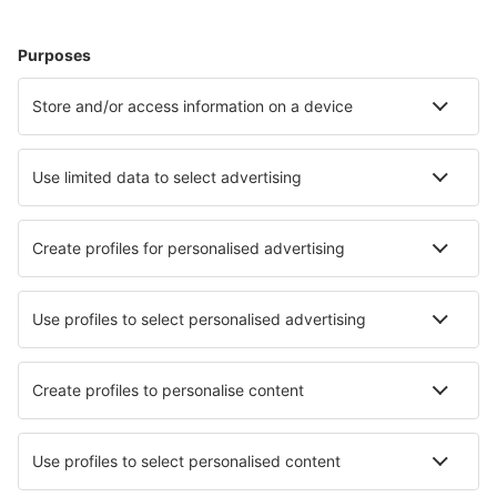
Ubytování ve Westerlandu
Ubytování in Kellenhusen
Ubytování in Überlingen
Ubytování in Wangerooge
Ubytování in Füssen
Ubytování in Lindau
Nejlepší ubytování - města
Ubytování in Agua Amarga
Ubytování in Uttendorf
Ubytování in Villafranca Tirrena
Ubytování in Waterstock
Ubytování in San Rocco Al Porto
Ubytování in Alvados
Ubytování in Centerville
Ubytování in Markovac
Ubytování in Ollantaytambo
Ubytování in Lowick
Nejlepší ubytování - regiony