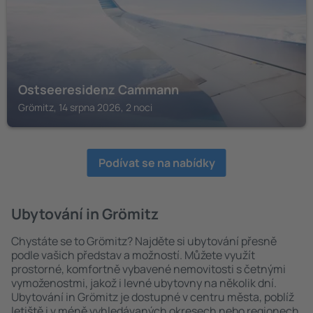
Ostseeresidenz Cammann
Grömitz, 14 srpna 2026, 2 noci
Podívat se na nabídky
Ubytování in Grömitz
Chystáte se to Grömitz? Najděte si ubytování přesně
podle vašich představ a možností. Můžete využít
prostorné, komfortně vybavené nemovitosti s četnými
vymoženostmi, jakož i levné ubytovny na několik dní.
Ubytování in Grömitz je dostupné v centru města, poblíž
letiště i v méně vyhledávaných okresech nebo regionech.