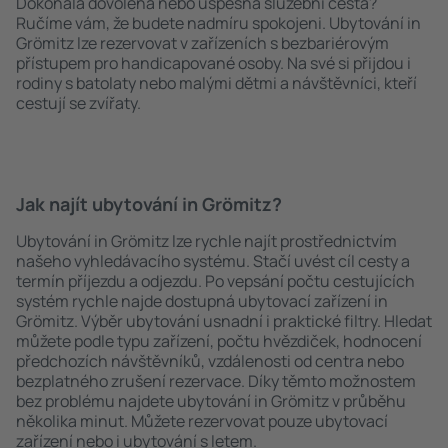
Dokonalá dovolená nebo úspěšná služební cesta?
Ručíme vám, že budete nadmíru spokojeni. Ubytování in
Grömitz lze rezervovat v zařízeních s bezbariérovým
přístupem pro handicapované osoby. Na své si přijdou i
rodiny s batolaty nebo malými dětmi a návštěvníci, kteří
cestují se zvířaty.
Jak najít ubytování in Grömitz?
Ubytování in Grömitz lze rychle najít prostřednictvím
našeho vyhledávacího systému. Stačí uvést cíl cesty a
termín příjezdu a odjezdu. Po vepsání počtu cestujících
systém rychle najde dostupná ubytovací zařízení in
Grömitz. Výběr ubytování usnadní i praktické filtry. Hledat
můžete podle typu zařízení, počtu hvězdiček, hodnocení
předchozích návštěvníků, vzdálenosti od centra nebo
bezplatného zrušení rezervace. Díky těmto možnostem
bez problému najdete ubytování in Grömitz v průběhu
několika minut. Můžete rezervovat pouze ubytovací
zařízení nebo i ubytování s letem.