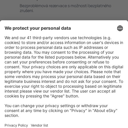
Bezproblémová rezervace s možností bezplatného
zrušení.
S námi ušetříte
Atraktivní ceny a speciální nabídky pro přihlášené
uživatele.
Ubytování dle vašeho gusta
Vyberte si z více než 1.3 milionu zařízení: hotelů,
apartmánů, chat a dalších.
Uživateli eSky nejčastěji hledané ubytování
Ubytování v Německu - Oblíbená města
Ubytování in Zingst
Ubytování in Fehmarn
Ubytování v Heringsdorfu
Ubytování Westerhever