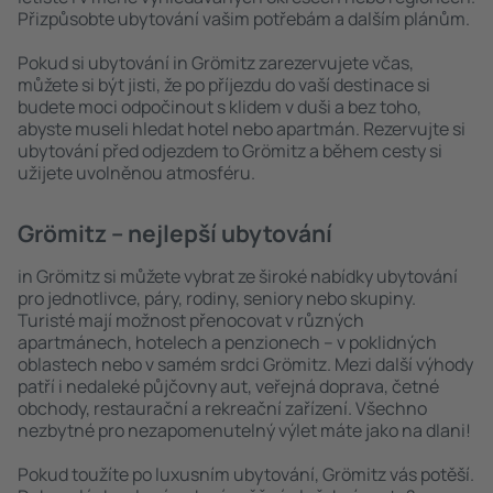
Přizpůsobte ubytování vašim potřebám a dalším plánům.
Pokud si ubytování in Grömitz zarezervujete včas,
můžete si být jisti, že po příjezdu do vaší destinace si
budete moci odpočinout s klidem v duši a bez toho,
abyste museli hledat hotel nebo apartmán. Rezervujte si
ubytování před odjezdem to Grömitz a během cesty si
užijete uvolněnou atmosféru.
Grömitz – nejlepší ubytování
in Grömitz si můžete vybrat ze široké nabídky ubytování
pro jednotlivce, páry, rodiny, seniory nebo skupiny.
Turisté mají možnost přenocovat v různých
apartmánech, hotelech a penzionech – v poklidných
oblastech nebo v samém srdci Grömitz. Mezi další výhody
patří i nedaleké půjčovny aut, veřejná doprava, četné
obchody, restaurační a rekreační zařízení. Všechno
nezbytné pro nezapomenutelný výlet máte jako na dlani!
Pokud toužíte po luxusním ubytování, Grömitz vás potěší.