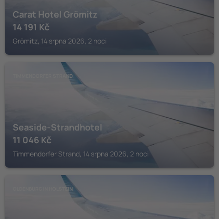
Carat Hotel Grömitz
14 191
Kč
Grömitz, 14 srpna 2026, 2 noci
TIMMENDORFER STRAND
Seaside-Strandhotel
11 046
Kč
Timmendorfer Strand, 14 srpna 2026, 2 noci
OLDENBURG IN HOLSTEIN