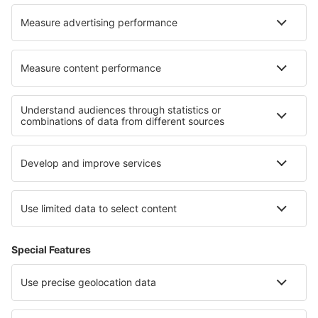
Ubytování in Ore Mountains
Ubytování v Sasku-Anhaltsku
Ubytování in Allgau
Ubytování v Sasku
Ubytování na ostrově Usedom
Ubytování in Bastimentos Island
Ubytování v Pyrenees Mountains
Ubytování v Národní park Sør-Spitsbergen
Ubytování v Hondurasu
Ubytování in Bolivar