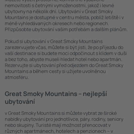
nemovitosti s četnými vymoženostmi, jakož i levné
ubytovny na několik dní. Ubytování v Great Smoky
Mountains je dostupné v centru města, poblíž letiště i v
méně vyhledávaných okresech nebo regionech.
Přizpůsobte ubytování vašim potřebám a dalším plánům.
Pokud si ubytování v Great Smoky Mountains
zarezervujete včas, můžete si být jisti, že po příjezdu do
vaší destinace si budete moci odpočinout s klidem v duši
a bez toho, abyste museli hledat hotel nebo apartmán.
Rezervujte si ubytování před odjezdem do Great Smoky
Mountains a během cesty si užijete uvolněnou
atmosféru.
Great Smoky Mountains – nejlepší
ubytování
v Great Smoky Mountains si můžete vybrat ze široké
nabídky ubytování pro jednotlivce, páry, rodiny, seniory
nebo skupiny. Turisté mají možnost přenocovat v
různých apartmánech, hotelech a penzionech – v