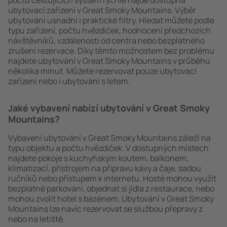
počtu cestujících systém rychle najde dostupná
ubytovací zařízení v Great Smoky Mountains. Výběr
ubytování usnadní i praktické filtry. Hledat můžete podle
typu zařízení, počtu hvězdiček, hodnocení předchozích
návštěvníků, vzdálenosti od centra nebo bezplatného
zrušení rezervace. Díky těmto možnostem bez problému
najdete ubytování v Great Smoky Mountains v průběhu
několika minut. Můžete rezervovat pouze ubytovací
zařízení nebo i ubytování s letem.
Jaké vybavení nabízí ubytování v Great Smoky
Mountains?
Vybavení ubytování v Great Smoky Mountains záleží na
typu objektu a počtu hvězdiček. V dostupných místech
najdete pokoje s kuchyňským koutem, balkonem,
klimatizací, přístrojem na přípravu kávy a čaje, sadou
ručníků nebo přístupem k internetu. Hosté mohou využít
bezplatné parkování, objednat si jídla z restaurace, nebo
mohou zvolit hotel s bazénem. Ubytování v Great Smoky
Mountains lze navíc rezervovat se službou přepravy z
nebo na letiště.