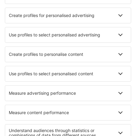
Ubytování in Meeniyan
Ubytování in Worben
Ubytování in Marina Palmense
Ubytování Saplunara
Ubytování in Gorla Minore
Ubytování in Brzeznica
Ubytování in Agria
Ubytování in Arielli
Ubytování in MacTier
Ubytování in Złoty Las
Nejlepší ubytování - regiony
Ubytování in Mesa Verde National Park
Ubytování in New York
Ubytování v Walt Disney World Resort
Ubytování in Florida Coast
Ubytování in Kings Canyon National Park