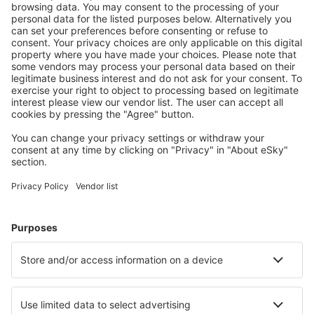
Vyberte si z více než 1.3 milionu zařízení: hotelů,
apartmánů, chat a dalších.
Uživateli eSky nejčastěji hledané ubytování
Ubytování ve Spojených státech amerických - Oblíbená
města
Ubytování in Kissimmee
Ubytování in Sevierville
Ubytování in Panama City Beach
Ubytování in Davenport
Ubytování v Myrtle Beach
Ubytování v Austinu
Ubytování v Birminghamu
Ubytování in Beach Haven
Ubytování in Kill Devil Hills
Ubytování v Durangu
Nejlepší ubytování - města