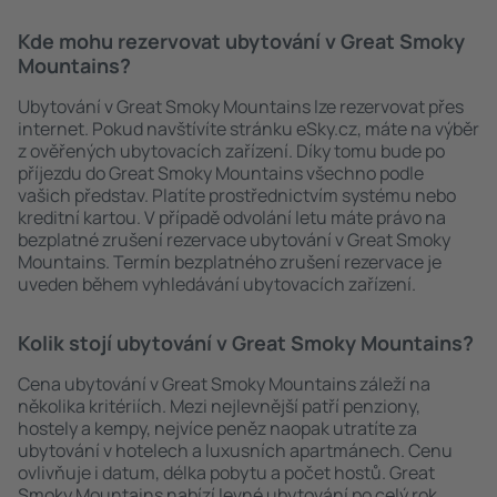
Kde mohu rezervovat ubytování v Great Smoky
Mountains?
Ubytování v Great Smoky Mountains lze rezervovat přes
internet. Pokud navštívíte stránku eSky.cz, máte na výběr
z ověřených ubytovacích zařízení. Díky tomu bude po
příjezdu do Great Smoky Mountains všechno podle
vašich představ. Platíte prostřednictvím systému nebo
kreditní kartou. V případě odvolání letu máte právo na
bezplatné zrušení rezervace ubytování v Great Smoky
Mountains. Termín bezplatného zrušení rezervace je
uveden během vyhledávání ubytovacích zařízení.
Kolik stojí ubytování v Great Smoky Mountains?
Cena ubytování v Great Smoky Mountains záleží na
několika kritériích. Mezi nejlevnější patří penziony,
hostely a kempy, nejvíce peněz naopak utratíte za
ubytování v hotelech a luxusních apartmánech. Cenu
ovlivňuje i datum, délka pobytu a počet hostů. Great
Smoky Mountains nabízí levné ubytování po celý rok,