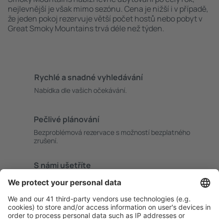
nejlevnější je však mimo sezónu. Cena je nižší i v případě,
že jeden pokoj rezervuje větší počet hostů nebo pobyt v
Great Smoky Mountains trvá déle než týden.
Rychlé a snadné vyhledávání
Nabídka dle vašich očekávání.
Pečlivé plánování
Bezproblémová rezervace s možností bezplatného
zrušení.
S námi ušetříte
Atraktivní ceny a speciální nabídky pro přihlášené
uživatele.
Ubytování dle vašeho gusta