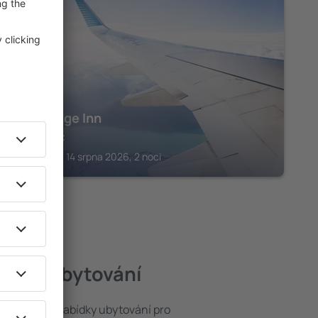
GATLINBURG
River Edge Inn
7 264
Kč
Gatlinburg, 14 srpna 2026, 2 noci
jlepší ubytování
rat ze široké nabídky ubytování pro