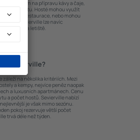
í, přístrojem na přípravu kávy a čaje,
em k internetu. Hosté mohou využít
at si jídla z restaurace, nebo mohou
vání in Sevierville lze navíc
vy z nebo na letiště.
 in Sevierville?
 záleží na několika kritériích. Mezi
hostely a kempy, nejvíce peněz naopak
telech a luxusních apartmánech. Cenu
tu a počet hostů. Sevierville nabízí
 nejlevnější je však mimo sezónu.
 jeden pokoj rezervuje větší počet
lle trvá déle než týden.