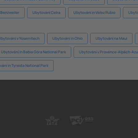
 Benzweiler
Ubytování Celra
Ubytování in Velez Rubio
Ubyto
Ubytování v Yosemitech
Ubytování in Ohio
Ubytování na Maui
Ubytování in Babia Góra National Park
Ubytování v Provence-Alpách-Azu
ání in Tyresta National Park