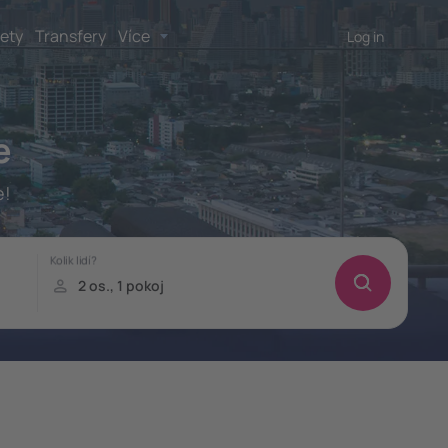
lety
Transfery
Více
Log in
e
e!