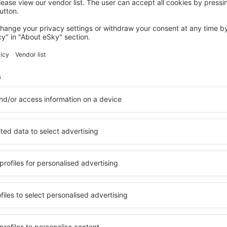
GATLINBURG
Fairfield Inn & Suites by Marriott
Gatlinburg Downtown
5 635
Kč
Gatlinburg, 14 srpna 2026, 2 noci
Podívejte se na další nabídky in Sevierville
lle
Sevierville – ne
i ubytování přesně podle
in Sevierville si můžete vyb