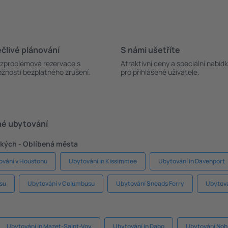
člivé plánování
S námi ušetříte
zproblémová rezervace s
Atraktivní ceny a speciální nabíd
žností bezplatného zrušení.
pro přihlášené uživatele.
né ubytování
kých - Oblíbená města
ování v Houstonu
Ubytování in Kissimmee
Ubytování in Davenport
su
Ubytování v Columbusu
Ubytování Sneads Ferry
Ubytován
Ubytování in Mazet-Saint-Voy
Ubytování in Dabo
Ubytování Noh