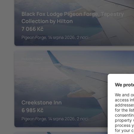
Black Fox Lodge Pigeon Forge, Tapestry
Collection by Hilton
7 066
Kč
Pigeon Forge, 14 srpna 2026, 2 noci
PIGEON FORGE
Creekstone Inn
6 985
Kč
Pigeon Forge, 14 srpna 2026, 2 noci