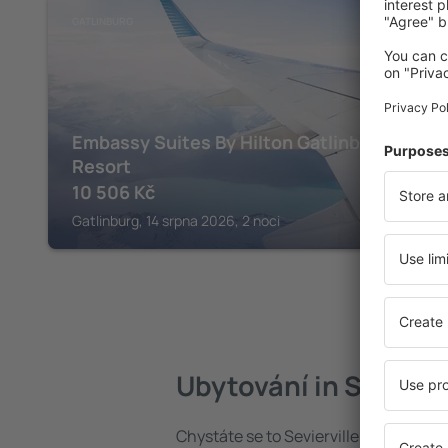
GATLINBURG
Embassy Suites By Hilton Gatlinburg
Resort
10 506
Kč
Gatlinburg, 14 srpna 2026, 2 noci
Ubytování in Seviervi
Chystáte se to Sevierville? Najděte s