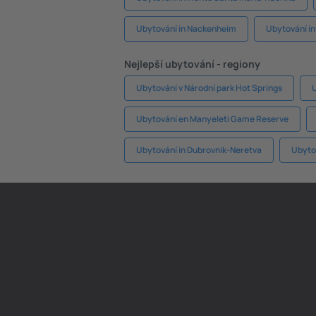
Ubytování in Nackenheim
Ubytování in
Nejlepší ubytování - regiony
Ubytování v Národní park Hot Springs
Ubytování en Manyeleti Game Reserve
Ubytování in Dubrovnik-Neretva
Ubytov