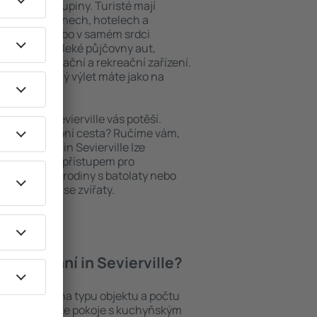
niory nebo skupiny. Turisté mají
ých apartmánech, hotelech a
oblastech nebo v samém srdci
y patří i nedaleké půjčovny aut,
ody, restaurační a rekreační zařízení.
pomenutelný výlet máte jako na
ytování, Sevierville vás potěší.
pěšná služební cesta? Ručíme vám,
 Ubytování in Sevierville lze
ezbariérovým přístupem pro
si přijdou i rodiny s batolaty nebo
teří cestují se zvířaty.
 ubytování in Sevierville?
ville záleží na typu objektu a počtu
stech najdete pokoje s kuchyňským