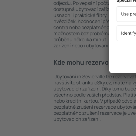
odjezdu. Po vepsání počtu cestujícíc
dostupná ubytovací zařízení in Sevier
usnadní i praktické filtry. Hledat můž
hvězdiček, hodnocení předchozích ná
centra nebo bezplatného zrušení rez
možnostem bez problému najdete ubyt
průběhu několika minut. Můžete reze
zařízení nebo i ubytování s letem.
Kde mohu rezervovat ubytov
Ubytování in Sevierville lze rezervova
navštívíte stránku eSky.cz, máte na 
ubytovacích zařízení. Díky tomu bude p
všechno podle vašich představ. Platí
nebo kreditní kartou. V případě odvol
bezplatné zrušení rezervace ubytování
bezplatného zrušení rezervace je u
ubytovacích zařízení.