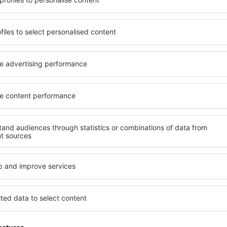
yužít prostorné, komfortně
jednotlivce, páry, rodiny, se
enostmi, jakož i levné
možnost přenocovat v různ
Sevierville je dostupné v
penzionech – v poklidných 
ě vyhledávaných okresech
Sevierville. Mezi další výhod
ní vašim potřebám a dalším
veřejná doprava, četné obch
Všechno nezbytné pro neza
dlani!
zervujete včas, můžete si
nace si budete moci
Pokud toužíte po luxusním ub
, abyste museli hledat hotel
Dokonalá dovolená nebo ús
ání před odjezdem to
že budete nadmíru spokojeni.
uvolněnou atmosféru.
rezervovat v zařízeních s b
handicapované osoby. Na své 
malými dětmi a návštěvníci, k
rville?
Jaké vybavení nabízí
jít prostřednictvím našeho
Vybavení ubytování in Sevier
l cesty a termín příjezdu a
hvězdiček. V dostupných mí