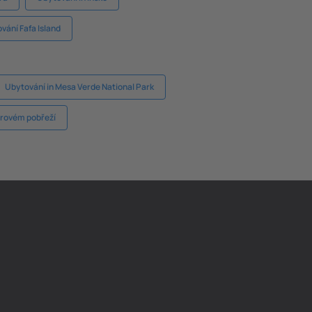
vání Fafa Island
Ubytování in Mesa Verde National Park
rovém pobřeží