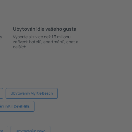
Ubytování dle vašeho gusta
ky
Vyberte si z více než 1.3 milionu
zařízení: hotelů, apartmánů, chat a
dalších.
Ubytování v Myrtle Beach
í in Kill Devil Hills
ra
Ubytování in Ińsko