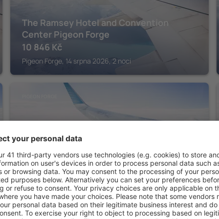
The Ramsey Hotel and Convention
Center Pigeon Forge
10 846
Kč
Pigeon Forge, 14 srpna 2026, 2 noci
PIGEON FORGE
The Lodge at Camp Margaritaville
11 999
Kč
Pigeon Forge, 14 srpna 2026, 2 noci