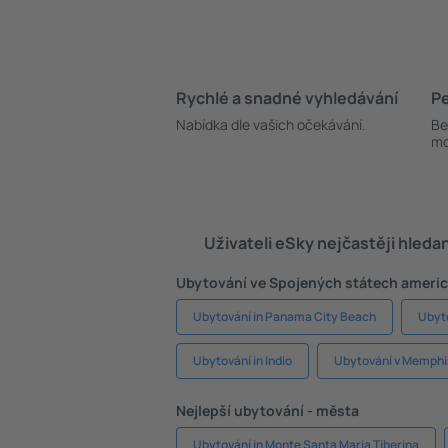
Rychlé a snadné vyhledávání
Pe
Nabídka dle vašich očekávání.
Be
mo
Uživateli eSky nejčastěji hleda
Ubytování ve Spojených státech americ
Ubytování in Panama City Beach
Ubyt
Ubytování in Indio
Ubytování v Memphi
Nejlepší ubytování - města
Ubytování in Monte Santa Maria Tiberina