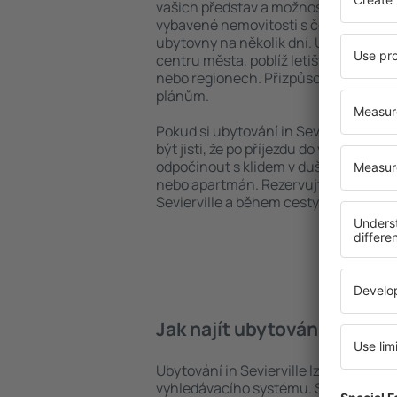
vašich představ a možností. Můžete v
vybavené nemovitosti s četnými vymož
ubytovny na několik dní. Ubytování in 
centru města, poblíž letiště i v mén
nebo regionech. Přizpůsobte ubytová
plánům.
Pokud si ubytování in Sevierville zare
být jisti, že po příjezdu do vaší desti
odpočinout s klidem v duši a bez toho
nebo apartmán. Rezervujte si ubytov
Sevierville a během cesty si užijete 
Jak najít ubytování in Sevie
Ubytování in Sevierville lze rychle na
vyhledávacího systému. Stačí uvést cí