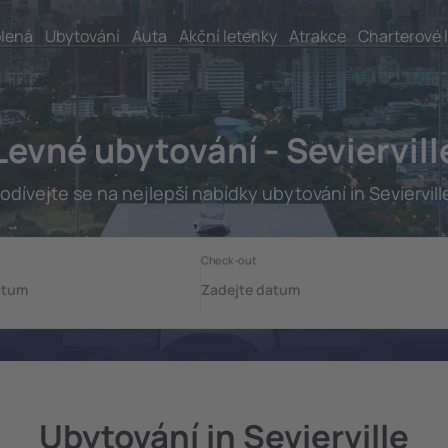
lená
Ubytování
Auta
Akční letenky
Atrakce
Charterové 
Levné ubytování - Seviervill
odívejte se na nejlepší nabídky ubytování in Seviervill
Ubytování in Sevierville