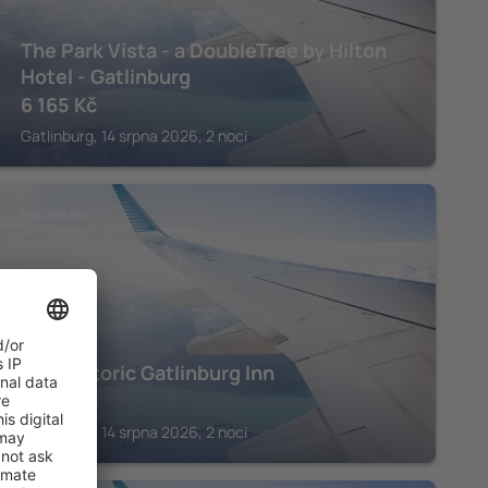
The Park Vista - a DoubleTree by Hilton
Hotel - Gatlinburg
6 165
Kč
Gatlinburg, 14 srpna 2026, 2 noci
GATLINBURG
The Historic Gatlinburg Inn
8 537
Kč
Gatlinburg, 14 srpna 2026, 2 noci