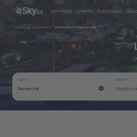
Let+Hotel
Letenky
Eurovíkend
Dovo
eSky.cz
/
ubytovani
/
Ubytování in Sevierville
P