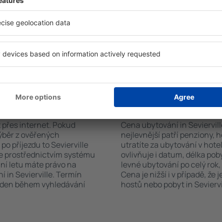
h systém rychle najde
koutem, balkonem, klimatizac
ville. Výběr ubytování
sadou ručníků nebo přístup
ete podle typu zařízení, počtu
bezplatné parkování, objedn
vštěvníků, vzdálenosti od
zvolit hotel s bazénem. Ubyto
ervace. Díky těmto
rezervovat se službou přepra
ování in Sevierville v
rvovat pouze ubytovací
ání in Sevierville?
Kolik stojí ubytování
t přes internet. Pokud
Cena ubytování in Sevierville
výběr z ověřených
nejlevnější patří penziony, 
o příjezdu to Sevierville
utratíte za ubytování v ho
te prostřednictvím systému
ovlivňuje i datum, délka poby
ání letu máte právo na
levné ubytování po celý rok,
 in Sevierville. Termín
Cena je nižší i v případě, že
veden během vyhledávání
hostů nebo pobyt in Seviervi