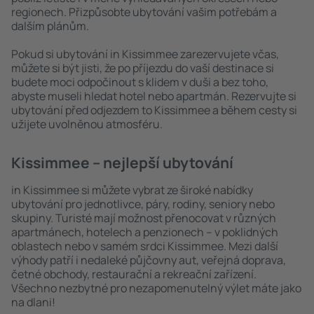
regionech. Přizpůsobte ubytování vašim potřebám a
dalším plánům.
Pokud si ubytování in Kissimmee zarezervujete včas,
můžete si být jisti, že po příjezdu do vaší destinace si
budete moci odpočinout s klidem v duši a bez toho,
abyste museli hledat hotel nebo apartmán. Rezervujte si
ubytování před odjezdem to Kissimmee a během cesty si
užijete uvolněnou atmosféru.
Kissimmee – nejlepší ubytování
in Kissimmee si můžete vybrat ze široké nabídky
ubytování pro jednotlivce, páry, rodiny, seniory nebo
skupiny. Turisté mají možnost přenocovat v různých
apartmánech, hotelech a penzionech – v poklidných
oblastech nebo v samém srdci Kissimmee. Mezi další
výhody patří i nedaleké půjčovny aut, veřejná doprava,
četné obchody, restaurační a rekreační zařízení.
Všechno nezbytné pro nezapomenutelný výlet máte jako
na dlani!