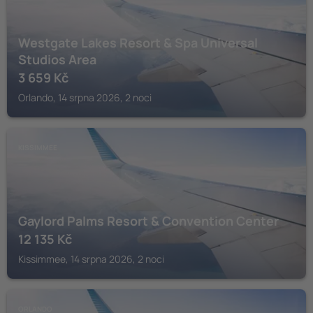
Westgate Lakes Resort & Spa Universal
Studios Area
3 659
Kč
Orlando, 14 srpna 2026, 2 noci
KISSIMMEE
Gaylord Palms Resort & Convention Center
12 135
Kč
Kissimmee, 14 srpna 2026, 2 noci
ORLANDO