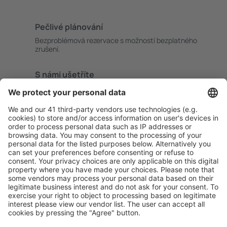
Pečlivé plánování
Bezproblémová rezervace s možností bezplatného
zrušení.
S námi ušetříte
Atraktivní ceny a speciální nabídky pro přihlášené
uživatele.
Ubytování dle vašeho gusta
Vyberte si z více než 1.3 milionu zařízení: hotelů,
apartmánů, chat a dalších.
Uživateli eSky nejčastěji hledané ubytování
Ubytování ve Spojených státech amerických - Oblíbená
města