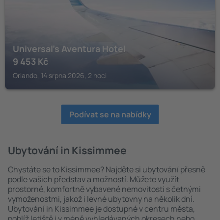
Universal's Aventura Hotel
9 453
Kč
Orlando, 14 srpna 2026, 2 noci
Podívat se na nabídky
Ubytování in Kissimmee
Chystáte se to Kissimmee? Najděte si ubytování přesně
podle vašich představ a možností. Můžete využít
prostorné, komfortně vybavené nemovitosti s četnými
vymoženostmi, jakož i levné ubytovny na několik dní.
Ubytování in Kissimmee je dostupné v centru města,
poblíž letiště i v méně vyhledávaných okresech nebo