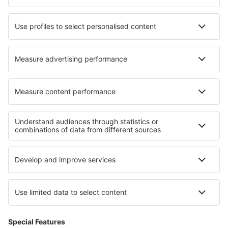
Ubytování in Wiesemscheid
Ubytování in Denia
Ubytování in Rebecq-Rognon
Nejlepší ubytování - regiony
Ubytování na Oahu
Ubytování na Molokai
Ubytování v Monterey Bay
Ubytování in Pike's Peak
Ubytování in Jacksonville Coast
Ubytování in Mafikeng Game Reserve
Ubytování na Madeiře
Ubytování v Anglesey
Ubytování in Lazio
Ubytování in Moldavia