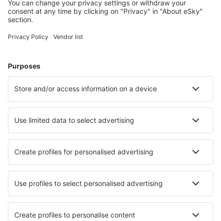
Ubytování in Sevierville
Ubytování v Myrtle Beach
Ubytování v Houstonu
Ubytování in Panama City Beach
Ubytování in Davenport
Ubytování in Corolla
Ubytování in Estes Park
Ubytování v Pittsburghu
Ubytování v Chicagu
Ubytování v Moabu
Nejlepší ubytování - města
Ubytování in Casola in Lunigiana
Ubytování in Gargantilla del Lozoya
Ubytování in Brean
Ubytování Eibau
Ubytování in Santa Perpetua Mogoda
Ubytování in Almadena
Ubytování in Ampezzo