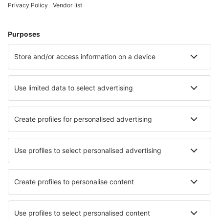
Ubytování in Frejus
Ubytování in Saint-Cyr-sur-Mer
Ubytování in Reims
Ubytování v Tours
Ubytování in La Teste-de-Buch
Ubytování v Le Havru
Nejlepší ubytování - města
Ubytování in Espinhel
Ubytování in Azolimnos
Ubytování in Wtelno
Ubytování in Marmari
Ubytování in Arapahoe
Ubytování in Treviglio
Ubytování in Brea
Ubytování in Orland
Ubytování Chaguaramas
Ubytování in Rosedale Abbey
Nejlepší ubytování - regiony