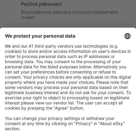
Pečlivé plánování
Bezproblémová rezervace s možností bezplatného
zrušení.
S námi ušetříte
Atraktivní ceny a speciální nabídky pro přihlášené
uživatele.
Ubytování dle vašeho gusta
Vyberte si z více než 1.3 milionu zařízení: hotelů,
apartmánů, chat a dalších.
Uživateli eSky nejčastěji hledané ubytování
Ubytování ve Francii - Oblíbená města
Ubytování v Nice
Ubytování in Cannes
Ubytování v Paříži
Ubytování in Le Cap d`Agde