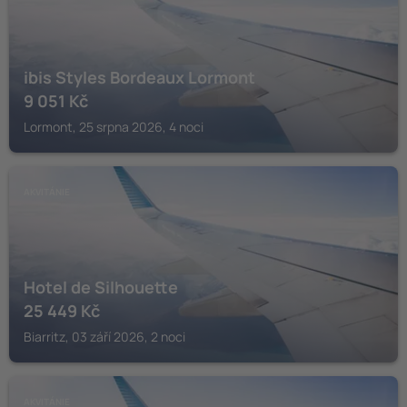
ibis Styles Bordeaux Lormont
9 051
Kč
Lormont, 25 srpna 2026, 4 noci
AKVITÁNIE
Hotel de Silhouette
25 449
Kč
Biarritz, 03 září 2026, 2 noci
AKVITÁNIE