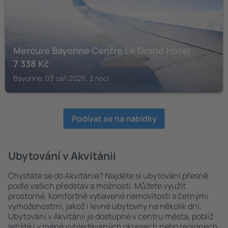
Mercure Bayonne Centre Le Grand Hotel
7 338
Kč
Bayonne, 03 září 2026, 2 noci
Podívat se na nabídky
Ubytování v Akvitánii
Chystáte se do Akvitánie? Najděte si ubytování přesně
podle vašich představ a možností. Můžete využít
prostorné, komfortně vybavené nemovitosti s četnými
vymoženostmi, jakož i levné ubytovny na několik dní.
Ubytování v Akvitánii je dostupné v centru města, poblíž
letiště i v méně vyhledávaných okresech nebo regionech.