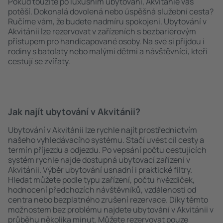
Pokud toužíte po luxusním ubytování, Akvitánie vás
potěší. Dokonalá dovolená nebo úspěšná služební cesta?
Ručíme vám, že budete nadmíru spokojeni. Ubytování v
Akvitánii lze rezervovat v zařízeních s bezbariérovým
přístupem pro handicapované osoby. Na své si přijdou i
rodiny s batolaty nebo malými dětmi a návštěvníci, kteří
cestují se zvířaty.
Jak najít ubytování v Akvitánii?
Ubytování v Akvitánii lze rychle najít prostřednictvím
našeho vyhledávacího systému. Stačí uvést cíl cesty a
termín příjezdu a odjezdu. Po vepsání počtu cestujících
systém rychle najde dostupná ubytovací zařízení v
Akvitánii. Výběr ubytování usnadní i praktické filtry.
Hledat můžete podle typu zařízení, počtu hvězdiček,
hodnocení předchozích návštěvníků, vzdálenosti od
centra nebo bezplatného zrušení rezervace. Díky těmto
možnostem bez problému najdete ubytování v Akvitánii v
průběhu několika minut. Můžete rezervovat pouze