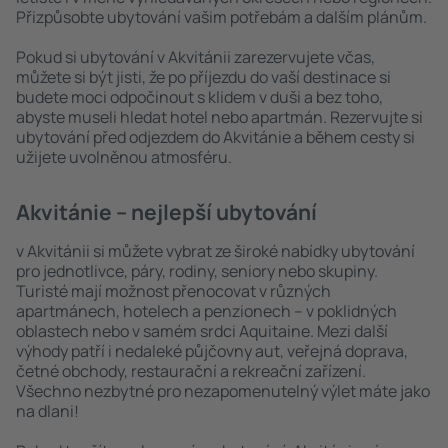
Přizpůsobte ubytování vašim potřebám a dalším plánům.
Pokud si ubytování v Akvitánii zarezervujete včas,
můžete si být jisti, že po příjezdu do vaší destinace si
budete moci odpočinout s klidem v duši a bez toho,
abyste museli hledat hotel nebo apartmán. Rezervujte si
ubytování před odjezdem do Akvitánie a během cesty si
užijete uvolněnou atmosféru.
Akvitánie – nejlepší ubytování
v Akvitánii si můžete vybrat ze široké nabídky ubytování
pro jednotlivce, páry, rodiny, seniory nebo skupiny.
Turisté mají možnost přenocovat v různých
apartmánech, hotelech a penzionech – v poklidných
oblastech nebo v samém srdci Aquitaine. Mezi další
výhody patří i nedaleké půjčovny aut, veřejná doprava,
četné obchody, restaurační a rekreační zařízení.
Všechno nezbytné pro nezapomenutelný výlet máte jako
na dlani!