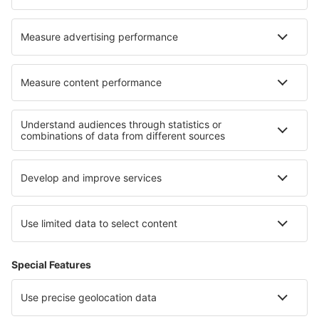
Ubytování v údolí Loiry
Ubytování v Provence-Alpách-Azurovém pobřeží
Ubytování v Alpe d'Huez
Ubytování v Lotrinsku
Ubytování v Ile-de-France
Ubytování na Spiši
Ubytování v Národní park West Coast
Ubytování in Khao Yai National Park
Ubytování ve Varně Region
Ubytování ve Vlámsku