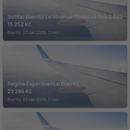
Sofitel Biarritz Le Miramar Thalassa Sea & Spa
15 252
Kč
Biarritz, 03 září 2026, 2 noci
AKVITÁNIE
Regina Experimental Biarritz
23 286
Kč
Biarritz, 03 září 2026, 2 noci
AKVITÁNIE