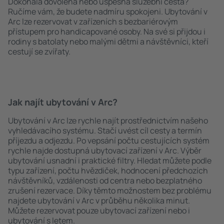
Dokonalá dovolená nebo úspěšná služební cesta?
Ručíme vám, že budete nadmíru spokojeni. Ubytování v
Arc lze rezervovat v zařízeních s bezbariérovým
přístupem pro handicapované osoby. Na své si přijdou i
rodiny s batolaty nebo malými dětmi a návštěvníci, kteří
cestují se zvířaty.
Jak najít ubytování v Arc?
Ubytování v Arc lze rychle najít prostřednictvím našeho
vyhledávacího systému. Stačí uvést cíl cesty a termín
příjezdu a odjezdu. Po vepsání počtu cestujících systém
rychle najde dostupná ubytovací zařízení v Arc. Výběr
ubytování usnadní i praktické filtry. Hledat můžete podle
typu zařízení, počtu hvězdiček, hodnocení předchozích
návštěvníků, vzdálenosti od centra nebo bezplatného
zrušení rezervace. Díky těmto možnostem bez problému
najdete ubytování v Arc v průběhu několika minut.
Můžete rezervovat pouze ubytovací zařízení nebo i
ubytování s letem.