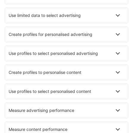
Ubytování in Cannes
Ubytování in Chamonix-Mont-Blanc
Ubytování in Pornichet
Ubytování Grosseto-Prugna
Ubytování v Brestu
Ubytování Le Trayas
Nejlepší ubytování - města
Ubytování in Strazde
Ubytování in Ko Lipe
Ubytování in Jægerspris
Ubytování in Sandhem
Ubytování in Murchison
Ubytování in La Pobla De Segur
Ubytování in Monroeville
Ubytování in Tervakoski
Ubytování in Mescalero
Ubytování Janikowo
Nejlepší ubytování - regiony
Ubytování v Valmeinier
Ubytování v Burgundsku