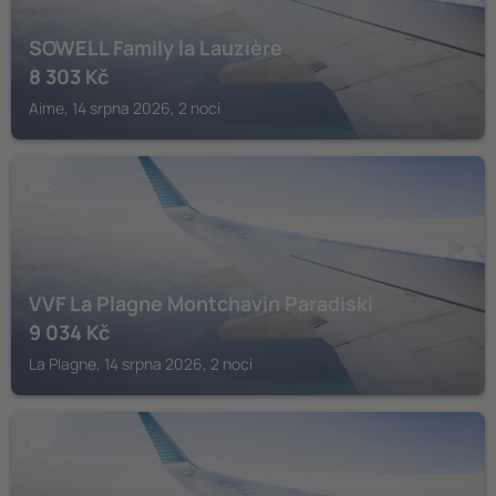
SOWELL Family la Lauzière
8 303
Kč
Aime, 14 srpna 2026, 2 noci
ARC
VVF La Plagne Montchavin Paradiski
9 034
Kč
La Plagne, 14 srpna 2026, 2 noci
ARC