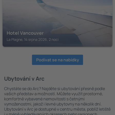
Hotel Vancouver
La Plagne, 14 srpna 2026, 2 noci
Podívat se na nabídky
Ubytování v Arc
Chystáte se do Arc? Najděte si ubytování přesně podle
vašich představ a možností. Můžete využít prostorné,
komfortně vybavené nemovitosti s četnými
vymoženostmi, jakož i levné ubytovny na několik dní.
Ubytování v Arc je dostupné v centru města, poblíž letiště
i v méně vyhledávaných okresech nebo regionech.