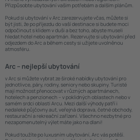
Přizpůsobte ubytování vašim potřebám a dalším plánům.
Pokud si ubytování v Arc zarezervujete včas, můžete si
být jisti, že po příjezdu do vaší destinace si budete moci
odpočinout s klidem v duši a bez toho, abyste museli
hledat hotel nebo apartmán. Rezervujte si ubytování před
odjezdem do Arc a během cesty si užijete uvolněnou
atmosféru.
Arc – nejlepší ubytování
v Arc si můžete vybrat ze široké nabídky ubytování pro
jednotlivce, páry, rodiny, seniory nebo skupiny. Turisté
mají možnost přenocovat v různých apartmánech,
hotelech a penzionech – v poklidných oblastech nebo v
samém srdci oblasti Arcu. Mezi další výhody patří i
nedaleké půjčovny aut, veřejná doprava, četné obchody,
restaurační a rekreační zařízení. Všechno nezbytné pro
nezapomenutelný výlet máte jako na dlani!
Pokud toužíte po luxusním ubytování, Arc vás potěší.