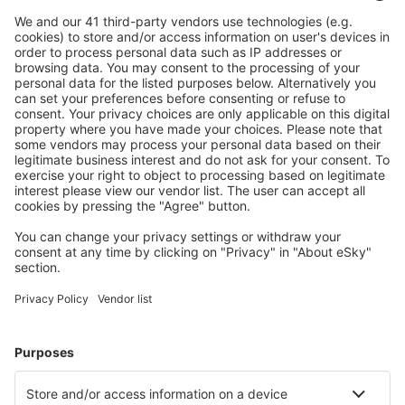
zrušení.
S námi ušetříte
Atraktivní ceny a speciální nabídky pro přihlášené
uživatele.
Ubytování dle vašeho gusta
Vyberte si z více než 1.3 milionu zařízení: hotelů,
apartmánů, chat a dalších.
Uživateli eSky nejčastěji hledané ubytování
Ubytování ve Francii - Oblíbená města
Ubytování v Paříži
Ubytování in Le Cap d`Agde
Ubytování in Frejus
Ubytování v Nice