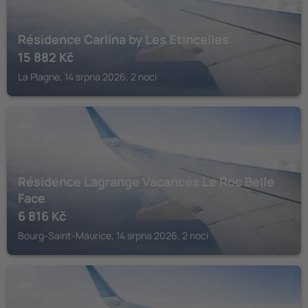
Résidence Carlina by Les Etincelles
15 882
Kč
La Plagne, 14 srpna 2026, 2 noci
ARC
Résidence Lagrange Vacances Le Roc Belle
Face
6 816
Kč
Bourg-Saint-Maurice, 14 srpna 2026, 2 noci
ARC