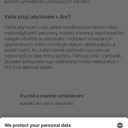
během vyhledávání ubytovacích zařízení.
Kolik stojí ubytování v Arc?
Cena ubytování v Arc záleží na několika kritériích. Mezi
nejlevnější patří penziony, hostely a kempy, nejvíce peněz
naopak utratíte za ubytování v hotelech a luxusních
apartmánech. Cenu ovlivňuje i datum, délka pobytu a
počet hostů. Arc nabízí levné ubytování po celý rok,
nejlevnější je však mimo sezónu. Cena je nižší i v případě,
že jeden pokoj rezervuje větší počet hostů nebo pobyt v
Arc trvá déle než týden.
Rychlé a snadné vyhledávání
Nabídka dle vašich očekávání.
Pečlivé plánování
Bezproblémová rezervace s možností bezplatného