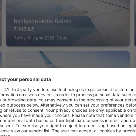
Radisson Hotel Reims
7 213
Kč
Reims, 14 srpna 2026, 2 noci
CHAMPAGNE
Hotel des Arcades
4 716
Kč
Reims, 14 srpna 2026, 2 noci