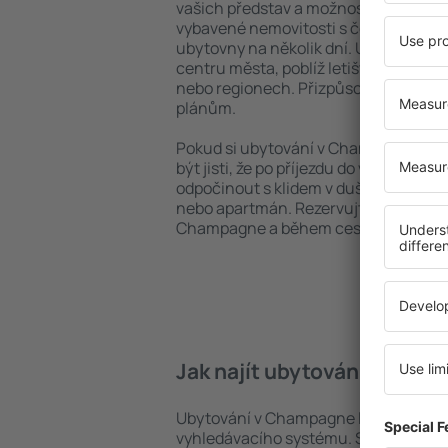
vašich představ a možností. Můžete v
vybavené nemovitosti s četnými vymož
ubytovny na několik dní. Ubytování 
centru města, poblíž letiště i v mén
nebo regionech. Přizpůsobte ubytová
plánům.
Pokud si ubytování v Champagne zare
být jisti, že po příjezdu do vaší desti
odpočinout s klidem v duši a bez toho
nebo apartmán. Rezervujte si ubytov
Champagne a během cesty si užijete
Jak najít ubytování v Cha
Ubytování v Champagne lze rychle na
vyhledávacího systému. Stačí uvést cí