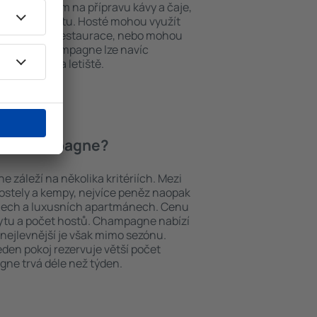
í, přístrojem na přípravu kávy a čaje,
em k internetu. Hosté mohou využít
at si jídla z restaurace, nebo mohou
tování v Champagne lze navíc
vy z nebo na letiště.
ní v Champagne?
záleží na několika kritériích. Mezi
hostely a kempy, nejvíce peněz naopak
telech a luxusních apartmánech. Cenu
bytu a počet hostů. Champagne nabízí
 nejlevnější je však mimo sezónu.
 jeden pokoj rezervuje větší počet
ne trvá déle než týden.