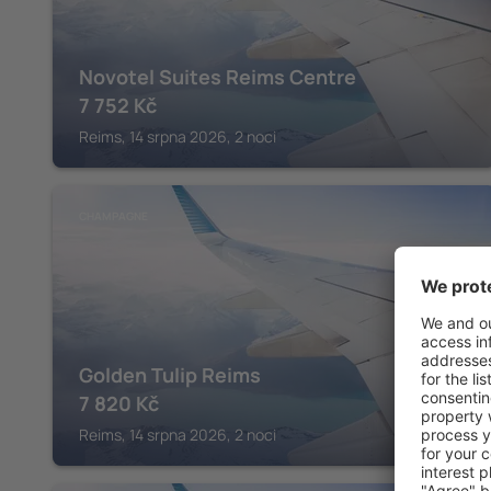
Novotel Suites Reims Centre
7 752
Kč
Reims, 14 srpna 2026, 2 noci
CHAMPAGNE
Golden Tulip Reims
7 820
Kč
Reims, 14 srpna 2026, 2 noci