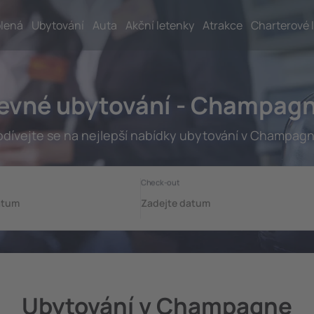
lená
Ubytování
Auta
Akční letenky
Atrakce
Charterové 
evné ubytování - Champag
odívejte se na nejlepší nabídky ubytování v Champagn
Ubytování v Champagne