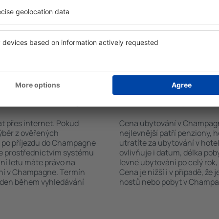
h systém rychle najde
koutem, balkonem, klimatizac
pagne. Výběr ubytování
sadou ručníků nebo přístup
ete podle typu zařízení, počtu
bezplatné parkování, objedn
vštěvníků, vzdálenosti od
zvolit hotel s bazénem. Uby
ervace. Díky těmto
rezervovat se službou přepra
ytování v Champagne v
rvovat pouze ubytovací
ování v Champagne?
Kolik stojí ubytová
t přes internet. Pokud
Cena ubytování v Champagne 
výběr z ověřených
nejlevnější patří penziony, 
e po příjezdu do Champagne
utratíte za ubytování v ho
te prostřednictvím systému
ovlivňuje i datum, délka po
ání letu máte právo na
levné ubytování po celý rok,
ání v Champagne. Termín
Cena je nižší i v případě, že
veden během vyhledávání
hostů nebo pobyt v Champag