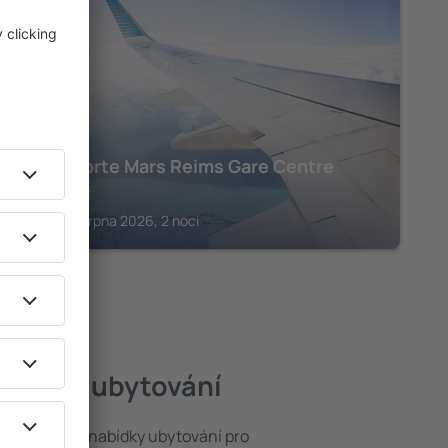
CHAMPAGNE
Hôtel Porte Mars Reims Gare Centre
6 234
Kč
Reims, 14 srpna 2026, 2 noci
jlepší ubytování
t ze široké nabídky ubytování pro