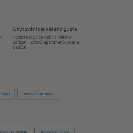
Ubytování dle vašeho gusta
ky
Vyberte si z více než 1.3 milionu
zařízení: hotelů, apartmánů, chat a
dalších.
Frejus
Ubytování in Bandol
ování in Vindeln
Ubytování Balinge