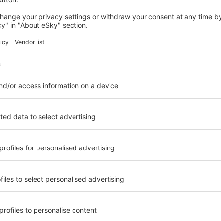
CHAMPAGNE
Hotel Europe and SPA
3 189
Kč
Reims, 01 září 2026, 2 noci
Podívejte se na další nabídky v Champagne
agne
Champagne – ne
i ubytování přesně podle
v Champagne si můžete vybra