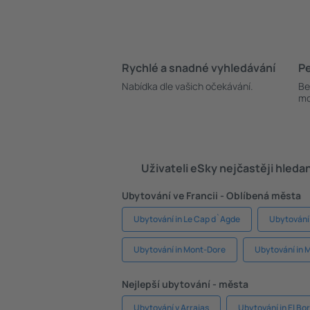
Rychlé a snadné vyhledávání
Pe
Nabídka dle vašich očekávání.
Be
mo
Uživateli eSky nejčastěji hleda
Ubytování ve Francii - Oblíbená města
Ubytování in Le Cap d`Agde
Ubytování 
Ubytování in Mont-Dore
Ubytování in M
Nejlepší ubytování - města
Ubytování v Arraias
Ubytování in El Bo