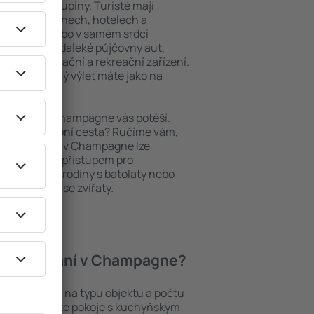
niory nebo skupiny. Turisté mají
ých apartmánech, hotelech a
oblastech nebo v samém srdci
y patří i nedaleké půjčovny aut,
ody, restaurační a rekreační zařízení.
pomenutelný výlet máte jako na
ubytování, Champagne vás potěší.
pěšná služební cesta? Ručíme vám,
i. Ubytování v Champagne lze
ezbariérovým přístupem pro
si přijdou i rodiny s batolaty nebo
teří cestují se zvířaty.
zí ubytování v Champagne?
agne záleží na typu objektu a počtu
stech najdete pokoje s kuchyňským