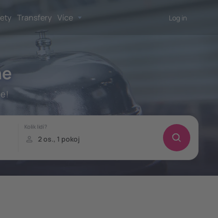
lety
Transfery
Více
Log in
ne
e!