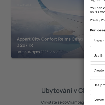
CHAMPAGNE
Appart'City Confort Reims Centre
3 297
Kč
Reims, 14 srpna 2026, 2 noci
Ubytování v Champ
Chystáte se do Champagne? Najděte s