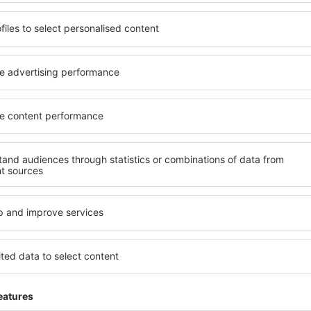
yužít prostorné, komfortně
jednotlivce, páry, rodiny, se
enostmi, jakož i levné
možnost přenocovat v různ
v Champagne je dostupné v
penzionech – v poklidných 
ě vyhledávaných okresech
Champagne. Mezi další výhod
ní vašim potřebám a dalším
veřejná doprava, četné obch
Všechno nezbytné pro neza
dlani!
zervujete včas, můžete si
nace si budete moci
Pokud toužíte po luxusním 
, abyste museli hledat hotel
Dokonalá dovolená nebo ús
ání před odjezdem do
že budete nadmíru spokojen
 uvolněnou atmosféru.
rezervovat v zařízeních s b
handicapované osoby. Na své 
malými dětmi a návštěvníci, k
mpagne?
Jaké vybavení nabí
jít prostřednictvím našeho
Vybavení ubytování v Champ
l cesty a termín příjezdu a
hvězdiček. V dostupných mí