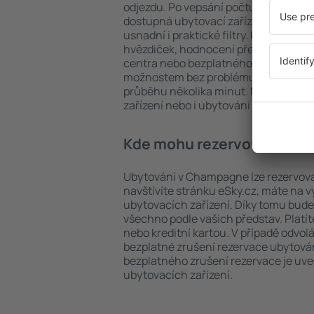
odjezdu. Po vepsání počtu cestujícíc
dostupná ubytovací zařízení v Cham
usnadní i praktické filtry. Hledat můž
hvězdiček, hodnocení předchozích ná
centra nebo bezplatného zrušení rez
možnostem bez problému najdete ub
průběhu několika minut. Můžete reze
zařízení nebo i ubytování s letem.
Kde mohu rezervovat ubyt
Ubytování v Champagne lze rezervova
navštívíte stránku eSky.cz, máte na 
ubytovacích zařízení. Díky tomu bud
všechno podle vašich představ. Platí
nebo kreditní kartou. V případě odvol
bezplatné zrušení rezervace ubytov
bezplatného zrušení rezervace je u
ubytovacích zařízení.