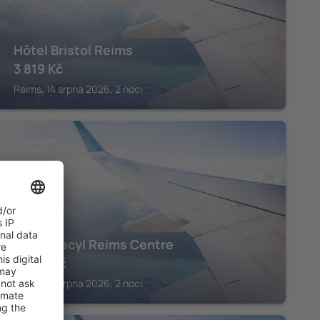
Hôtel Bristol Reims
3 819
Kč
Reims, 14 srpna 2026, 2 noci
CHAMPAGNE
Hotel Cecyl Reims Centre
4 206
Kč
Reims, 14 srpna 2026, 2 noci