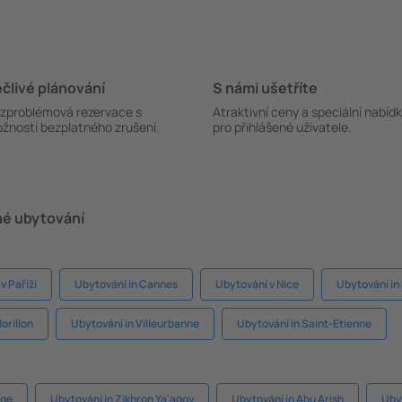
člivé plánování
S námi ušetříte
zproblémová rezervace s
Atraktivní ceny a speciální nabíd
žností bezplatného zrušení.
pro přihlášené uživatele.
né ubytování
v Paříži
Ubytování in Cannes
Ubytování v Nice
Ubytování in 
orillon
Ubytování in Villeurbanne
Ubytování in Saint-Etienne
rge
Ubytování in Zikhron Ya'aqov
Ubytování in Abu Arish
Ubyt