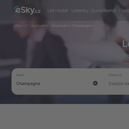
Let+Hotel
Letenky
Eurovíkend
Dovo
eSky.cz
/
ubytovani
/
Ubytování v Champagne
L
P