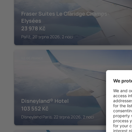
Fraser Suites Le Claridge Champs-
Elysées
23 978
Kč
Paříž, 20 srpna 2026, 2 noci
ILE-DE-FRANCE
Disneyland® Hotel
103 552
Kč
Disneyland Paris, 22 srpna 2026, 2 noci