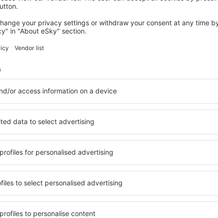
ILE-DE-FRANCE
Mandarin Oriental, Paris
73 242
Kč
Paříž, 22 srpna 2026, 2 noci
Podívejte se na další nabídky v Ile-de-France
rance
Ile-de-France –
e si ubytování přesně podle
v Ile-de-France si můžete vy