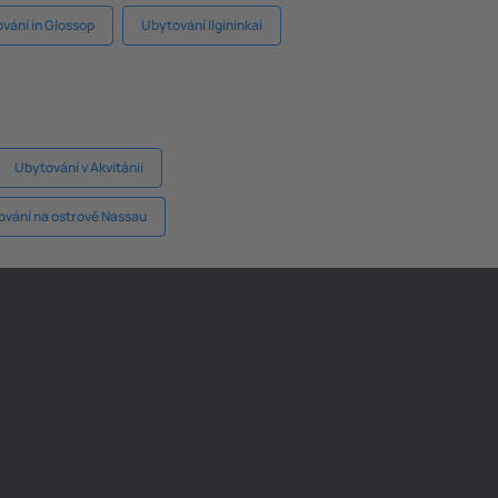
vání in Glossop
Ubytování Ilgininkai
Ubytování v Akvitánii
vání na ostrově Nassau