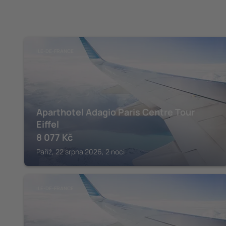
ILE-DE-FRANCE
Aparthotel Adagio Paris Centre Tour
Eiffel
8 077
Kč
Paříž, 22 srpna 2026, 2 noci
ILE-DE-FRANCE