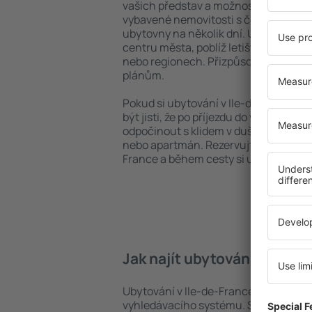
vašich představ a možností. Můžete v
vybavené nemovitosti s četnými vymož
ubytovny na několik dní. Ubytování v 
centru města, poblíž letiště i v mén
nebo regionech. Přizpůsobte ubytová
plánům.
Pokud si ubytování v Ile-de-France za
být jisti, že po příjezdu do vaší desti
odpočinout s klidem v duši a bez toho
nebo apartmán. Rezervujte si ubytová
France a během cesty si užijete uvo
Jak najít ubytování v Ile-d
Ubytování v Ile-de-France lze rychle 
vyhledávacího systému. Stačí uvést cí