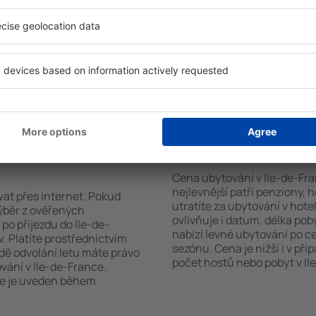
h systém rychle najde
počtu hvězdiček. V dostupn
-France. Výběr ubytování
kuchyňským koutem, balkone
ete podle typu zařízení, počtu
přípravu kávy a čaje, sadou
vštěvníků, vzdálenosti od
Hosté mohou využít bezplatné
ervace. Díky těmto
restaurace, nebo mohou zvol
ování v Ile-de-France v
de-France lze navíc rezervo
rvovat pouze ubytovací
letiště.
ání v Ile-de-
Kolik stojí ubytován
Cena ubytování v Ile-de-Fran
nejlevnější patří penziony, 
vat přes internet. Pokud
utratíte za ubytování v ho
výběr z ověřených
ovlivňuje i datum, délka pob
po příjezdu do Ile-de-
nabízí levné ubytování po ce
. Platíte prostřednictvím
sezónu. Cena je nižší i v pří
dě odvolání letu máte právo
počet hostů nebo pobyt v Il
vání v Ile-de-France.
ce je uveden během