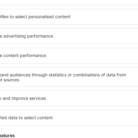
yužít prostorné, komfortně
jednotlivce, páry, rodiny, se
enostmi, jakož i levné
možnost přenocovat v různ
Ile-de-France je dostupné v
penzionech – v poklidných o
ě vyhledávaných okresech
France. Mezi další výhody pa
ní vašim potřebám a dalším
doprava, četné obchody, res
Všechno nezbytné pro neza
dlani!
rezervujete včas, můžete si
nace si budete moci
Pokud toužíte po luxusním u
, abyste museli hledat hotel
Dokonalá dovolená nebo ús
ní před odjezdem do Ile-de-
že budete nadmíru spokojeni
lněnou atmosféru.
rezervovat v zařízeních s b
handicapované osoby. Na své 
malými dětmi a návštěvníci, k
e-France?
Jaké vybavení nabízí
France?
najít prostřednictvím našeho
l cesty a termín příjezdu a
Vybavení ubytování v Ile-de