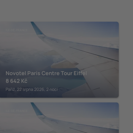
ILE-DE-FRANCE
Novotel Paris Centre Tour Eiffel
8 642
Kč
Paříž, 22 srpna 2026, 2 noci
ILE-DE-FRANCE