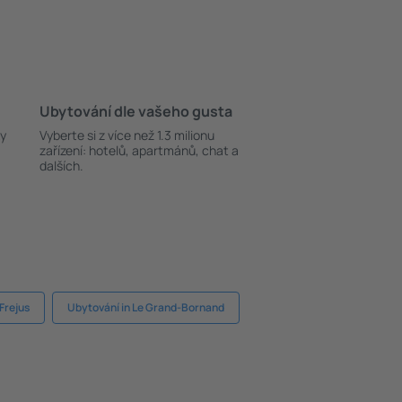
Ubytování dle vašeho gusta
ky
Vyberte si z více než 1.3 milionu
zařízení: hotelů, apartmánů, chat a
dalších.
Frejus
Ubytování in Le Grand-Bornand