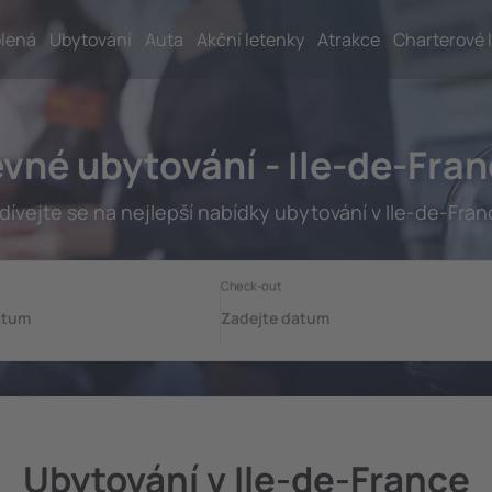
lená
Ubytování
Auta
Akční letenky
Atrakce
Charterové 
vné ubytování - Ile-de-Fra
dívejte se na nejlepší nabídky ubytování v Ile-de-Fran
Ubytování v Ile-de-France