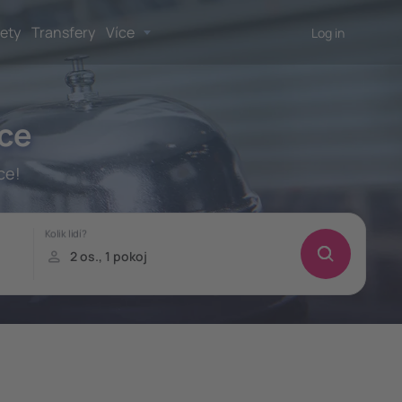
lety
Transfery
Více
Log in
nce
ce!