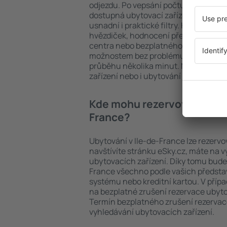
odjezdu. Po vepsání počtu cestujícíc
dostupná ubytovací zařízení v Ile-de
usnadní i praktické filtry. Hledat můž
hvězdiček, hodnocení předchozích ná
centra nebo bezplatného zrušení rez
možnostem bez problému najdete ubyt
průběhu několika minut. Můžete reze
zařízení nebo i ubytování s letem.
Kde mohu rezervovat ubytov
France?
Ubytování v Ile-de-France lze rezervo
navštívíte stránku eSky.cz, máte na 
ubytovacích zařízení. Díky tomu bude 
France všechno podle vašich představ
systému nebo kreditní kartou. V přípa
na bezplatné zrušení rezervace ubyto
Termín bezplatného zrušení rezerva
vyhledávání ubytovacích zařízení.