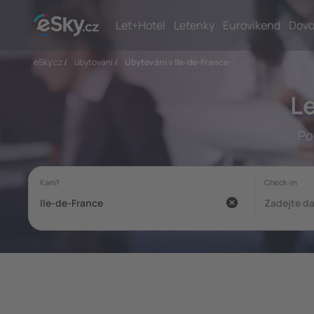
Let+Hotel
Letenky
Eurovíkend
Dovo
eSky.cz
/
ubytovani
/
Ubytování v Ile-de-France
Le
Po