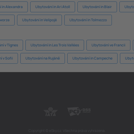
 in Alexandra
Ubytování in Ari Atoll
Ubytování in Blair
Ubyto
aworze
Ubytování in Velipojë
Ubytování in Tolmezzo
ní v Tignes
Ubytování in Les Trois Vallées
Ubytování ve Francii
 v Sofii
Ubytování na Rujáně
Ubytování in Campeche
Ubyto
Copyright © eSky.cz. Všechna práva vyhrazena.