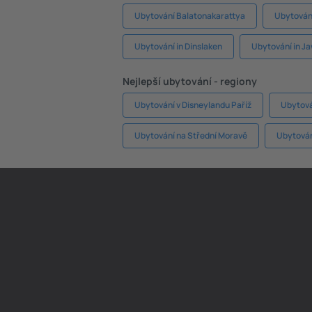
Ubytování Balatonakarattya
Ubytování
Ubytování in Dinslaken
Ubytování in J
Nejlepší ubytování - regiony
Ubytování v Disneylandu Paříž
Ubytová
Ubytování na Střední Moravě
Ubytování