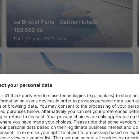
Le Bristol Paris - Oetker Hotels
103 560
Kč
Paříž, 22 srpna 2026, 2 noci
ILE-DE-FRANCE
Disney Hotel New York - The Art of
Marvel
42 119
Kč
Disneyland Paris, 22 srpna 2026, 2 noci