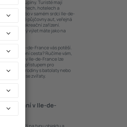
niory nebo skupiny. Turisté mají
ých apartmánech, hotelech a
blastech nebo v samém srdci Ile-de-
tří i nedaleké půjčovny aut, veřejná
taurační a rekreační zařízení.
pomenutelný výlet máte jako na
bytování, Ile-de-France vás potěší.
pěšná služební cesta? Ručíme vám,
. Ubytování v Ile-de-France lze
ezbariérovým přístupem pro
si přijdou i rodiny s batolaty nebo
teří cestují se zvířaty.
 ubytování v Ile-de-
-France záleží na typu objektu a