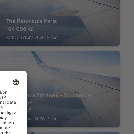
The Peninsula Paris
104 096
Kč
Paříž, 20 srpna 2026, 2 noci
ILE-DE-FRANCE
Hôtel Plaza Athénée - Dorchester
Collection
101 791
Kč
Paříž, 20 srpna 2026, 2 noci