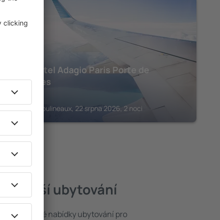
ILE-DE-FRANCE
Aparthotel Adagio Paris Porte de
Versailles
6 781
Kč
Issy-les-Moulineaux, 22 srpna 2026, 2 noci
 nejlepší ubytování
brat ze široké nabídky ubytování pro