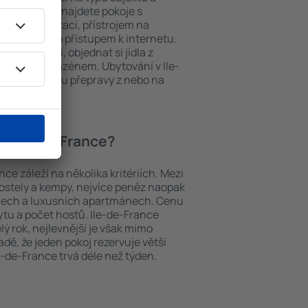
ých místech najdete pokoje s
m, klimatizací, přístrojem na
 ručníků nebo přístupem k internetu.
 parkování, objednat si jídla z
it hotel s bazénem. Ubytování v Ile-
vat se službou přepravy z nebo na
í v Ile-de-France?
ce záleží na několika kritériích. Mezi
hostely a kempy, nejvíce peněz naopak
telech a luxusních apartmánech. Cenu
ytu a počet hostů. Ile-de-France
lý rok, nejlevnější je však mimo
padě, že jeden pokoj rezervuje větší
e-de-France trvá déle než týden.