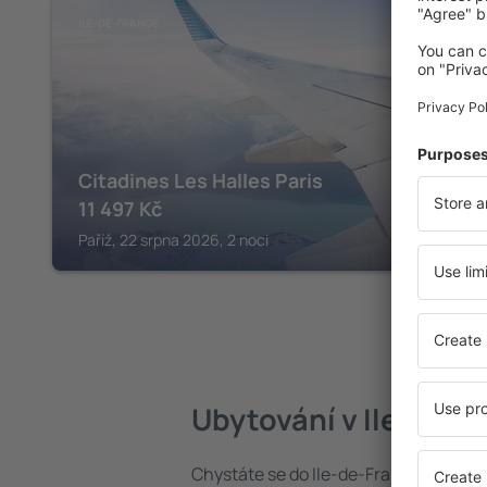
ILE-DE-FRANCE
Citadines Les Halles Paris
11 497
Kč
Paříž, 22 srpna 2026, 2 noci
Ubytování v Ile-de-F
Chystáte se do Ile-de-France? Najdět