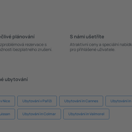
člivé plánování
S námi ušetříte
zproblémová rezervace s
Atraktivní ceny a speciální nabíd
žností bezplatného zrušení.
pro přihlášené uživatele.
né ubytování
v Nice
Ubytování v Paříži
Ubytování in Cannes
Ubytování in 
uissan
Ubytování in Colmar
Ubytování in Valmorel