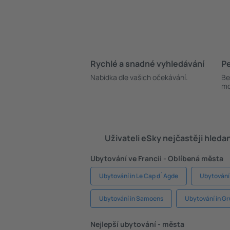
Rychlé a snadné vyhledávání
Pe
Nabídka dle vašich očekávání.
Be
mo
Uživateli eSky nejčastěji hleda
Ubytování ve Francii - Oblíbená města
Ubytování in Le Cap d`Agde
Ubytování 
Ubytování in Samoens
Ubytování in Gr
Nejlepší ubytování - města