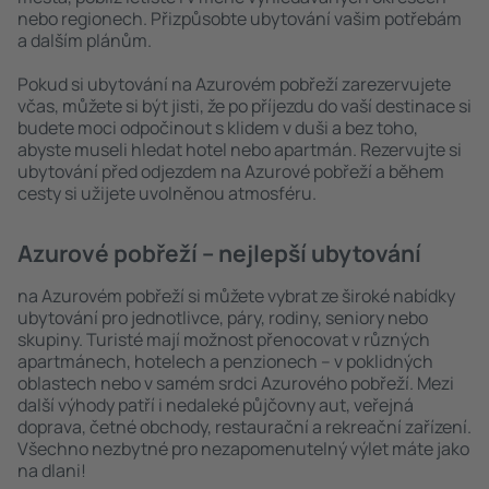
nebo regionech. Přizpůsobte ubytování vašim potřebám
a dalším plánům.
Pokud si ubytování na Azurovém pobřeží zarezervujete
včas, můžete si být jisti, že po příjezdu do vaší destinace si
budete moci odpočinout s klidem v duši a bez toho,
abyste museli hledat hotel nebo apartmán. Rezervujte si
ubytování před odjezdem na Azurové pobřeží a během
cesty si užijete uvolněnou atmosféru.
Azurové pobřeží – nejlepší ubytování
na Azurovém pobřeží si můžete vybrat ze široké nabídky
ubytování pro jednotlivce, páry, rodiny, seniory nebo
skupiny. Turisté mají možnost přenocovat v různých
apartmánech, hotelech a penzionech – v poklidných
oblastech nebo v samém srdci Azurového pobřeží. Mezi
další výhody patří i nedaleké půjčovny aut, veřejná
doprava, četné obchody, restaurační a rekreační zařízení.
Všechno nezbytné pro nezapomenutelný výlet máte jako
na dlani!