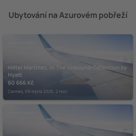
Ubytování na Azurovém pobřeží
AZUROVÉ POBŘEŽÍ
Hôtel Martinez, in The Unbound Collection by
Hyatt
60 666
Kč
Cannes, 09 srpna 2026, 2 noci
AZUROVÉ POBŘEŽÍ