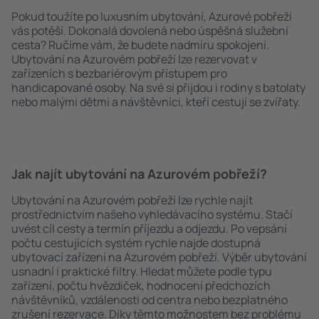
Pokud toužíte po luxusním ubytování, Azurové pobřeží
vás potěší. Dokonalá dovolená nebo úspěšná služební
cesta? Ručíme vám, že budete nadmíru spokojeni.
Ubytování na Azurovém pobřeží lze rezervovat v
zařízeních s bezbariérovým přístupem pro
handicapované osoby. Na své si přijdou i rodiny s batolaty
nebo malými dětmi a návštěvníci, kteří cestují se zvířaty.
Jak najít ubytování na Azurovém pobřeží?
Ubytování na Azurovém pobřeží lze rychle najít
prostřednictvím našeho vyhledávacího systému. Stačí
uvést cíl cesty a termín příjezdu a odjezdu. Po vepsání
počtu cestujících systém rychle najde dostupná
ubytovací zařízení na Azurovém pobřeží. Výběr ubytování
usnadní i praktické filtry. Hledat můžete podle typu
zařízení, počtu hvězdiček, hodnocení předchozích
návštěvníků, vzdálenosti od centra nebo bezplatného
zrušení rezervace. Díky těmto možnostem bez problému