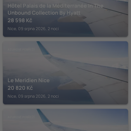
Hôtel Palais de la Méditerranée In The
Unbound Collection By Hyatt
28 598
Kč
Nice, 09 srpna 2026, 2 noci
AZUROVÉ POBŘEŽÍ
Le Meridien Nice
20 820
Kč
Nice, 09 srpna 2026, 2 noci
AZUROVÉ POBŘEŽÍ