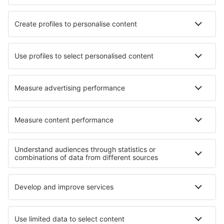
Ubytování in Moderówka
Ubytování in Donji Okrug
Ubytování in Greccio
Ubytování in Fuentespalda
Ubytování in Bad Münstereifel
Ubytování in Landesbergen
Nejlepší ubytování - regiony
Ubytování v Provence
Ubytování v Akvitánii
Ubytování v Lotrinsku
Ubytování na Francouzské Riviéře
Ubytování v Midi Pyrénées
Ubytování v Goi
Ubytování v Roztoczanský národní park
Ubytování na Nosy Be
Ubytování in Western Rhodopes
Ubytování v Katschberg/ Rennweg