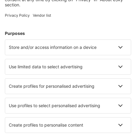
Ubytování Westerhever
Ubytování ve Westerlandu
Ubytování v Heringsdorfu
Ubytování in Dagebüll
Ubytování in Essen
Ubytování in Mirow
Ubytování in Carolinensiel
Ubytování in Würzburg
Nejlepší ubytování - města
Ubytování in Beer Jaakow
Ubytování in Villaciervos
Ubytování in O'Neill
Ubytování in Levane
Ubytování in Colfiorito
Ubytování in Glenaire
Ubytování in Baginton
Ubytování v Grand Anse
Ubytování Coulags
Ubytování in Saint-Jean-du-Pin