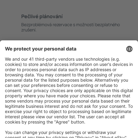
Pečlivé plánování
Bezproblémová rezervace s možností bezplatného
zrušení.
S námi ušetříte
Atraktivní ceny a speciální nabídky pro přihlášené
uživatele.
Ubytování dle vašeho gusta
Vyberte si z více než 1.3 milionu zařízení: hotelů,
apartmánů, chat a dalších.
Uživateli eSky nejčastěji hledané ubytování
Ubytování v Německu - Oblíbená města
Ubytování in Zingst
Ubytování in Grömitz