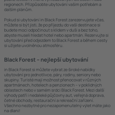
regionech. Přizpůsobte ubytování vašim potřebám a
dalším plánům.
Pokud si ubytování in Black Forest zarezervujete včas,
můžete si být jisti, že po příjezdu do vaší destinace si
budete moci odpočinout s klidem v duši a bez toho,
abyste museli hledat hotel nebo apartmán. Rezervujte si
ubytování před odjezdem to Black Forest a během cesty
si užijete uvolněnou atmosféru.
Black Forest – nejlepší ubytování
in Black Forest si můžete vybrat ze široké nabídky
ubytování pro jednotlivce, páry, rodiny, seniory nebo
skupiny. Turisté mají možnost přenocovat v různých
apartmánech, hotelech a penzionech – v poklidných
oblastech nebo v samém srdci Black Forest. Mezi další
výhody patří i nedaleké půjčovny aut, veřejná doprava,
četné obchody, restaurační a rekreační zařízení.
Všechno nezbytné pro nezapomenutelný výlet máte jako
na dlani!