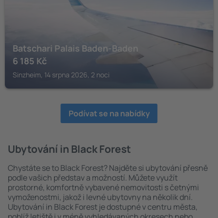
Batschari Palais Baden-Baden
6 185
Kč
Sinzheim, 14 srpna 2026, 2 noci
Podívat se na nabídky
Ubytování in Black Forest
Chystáte se to Black Forest? Najděte si ubytování přesně
podle vašich představ a možností. Můžete využít
prostorné, komfortně vybavené nemovitosti s četnými
vymoženostmi, jakož i levné ubytovny na několik dní.
Ubytování in Black Forest je dostupné v centru města,
poblíž letiště i v méně vyhledávaných okresech nebo