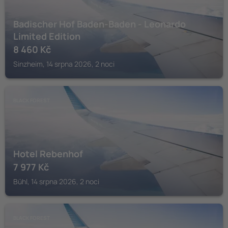
Badischer Hof Baden-Baden - Leonardo
Limited Edition
8 460
Kč
Sinzheim, 14 srpna 2026, 2 noci
BLACK FOREST
Hotel Rebenhof
7 977
Kč
Bühl, 14 srpna 2026, 2 noci
BLACK FOREST