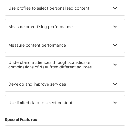
Nejlepší ubytování - regiony
Ubytování na ostrově Sylt
Ubytování v Porýní-Falci
Ubytování v Meklenburská jezerní plošina
Ubytování in Brandenburg Lake Plateau
Ubytování on Baltic Sea Coast
Ubytování in Qena
Ubytování na Lolland-Falsteru
Ubytování v Lotrinsku
Ubytování in Bory Tucholskie National Park
Ubytování na Menorce