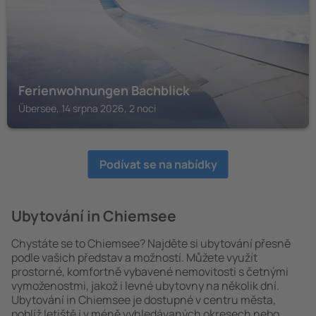
Ferienwohnungen Bachblick
Übersee, 14 srpna 2026, 2 noci
Podívat se na nabídky
Ubytování in Chiemsee
Chystáte se to Chiemsee? Najděte si ubytování přesně
podle vašich představ a možností. Můžete využít
prostorné, komfortně vybavené nemovitosti s četnými
vymoženostmi, jakož i levné ubytovny na několik dní.
Ubytování in Chiemsee je dostupné v centru města,
poblíž letiště i v méně vyhledávaných okresech nebo