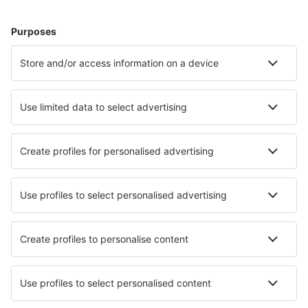
Ubytování in Zingst
Ubytování v Heringsdorfu
Ubytování in Grömitz
Ubytování in Röbel/Müritz
Ubytování in Trier
Ubytování ve Friedrichshafenu
Ubytování Hohenkirchen
Ubytování in Oberhausen
Nejlepší ubytování - města
Ubytování in Illasi
Ubytování in Bude
Ubytování in Dania Beach
Ubytování in Plainville
Ubytování in Peniscola
Ubytování in Kawagoe
Ubytování in Vitigudino
Ubytování in Pefki Rhodes
Ubytování in Corigliano Calabro
Ubytování in Middlefield