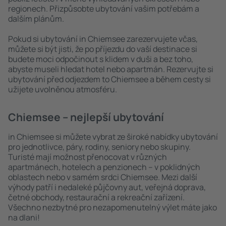
regionech. Přizpůsobte ubytování vašim potřebám a
dalším plánům.
Pokud si ubytování in Chiemsee zarezervujete včas,
můžete si být jisti, že po příjezdu do vaší destinace si
budete moci odpočinout s klidem v duši a bez toho,
abyste museli hledat hotel nebo apartmán. Rezervujte si
ubytování před odjezdem to Chiemsee a během cesty si
užijete uvolněnou atmosféru.
Chiemsee – nejlepší ubytování
in Chiemsee si můžete vybrat ze široké nabídky ubytování
pro jednotlivce, páry, rodiny, seniory nebo skupiny.
Turisté mají možnost přenocovat v různých
apartmánech, hotelech a penzionech – v poklidných
oblastech nebo v samém srdci Chiemsee. Mezi další
výhody patří i nedaleké půjčovny aut, veřejná doprava,
četné obchody, restaurační a rekreační zařízení.
Všechno nezbytné pro nezapomenutelný výlet máte jako
na dlani!