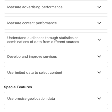
Nejlepší ubytování - regiony
Ubytování in Saxon Switzerland
Ubytování in Brandenburg Lake Plateau
Ubytování on Baltic Sea Coast
Ubytování on North Sea Coast
Ubytování v Sasku-Anhaltsku
Ubytování in Malaysian Borneo
Ubytování ve Španělsku
Ubytování na La Digue
Ubytování na Kykladách
Ubytování in Podhale and Orava