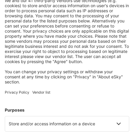
Bezproblémová rezervace s možností bezplatného
zrušení.
S námi ušetříte
Atraktivní ceny a speciální nabídky pro přihlášené
uživatele.
Ubytování dle vašeho gusta
Vyberte si z více než 1.3 milionu zařízení: hotelů,
apartmánů, chat a dalších.
Nejvyhledávanější hotely uživateli eSky
Hotely ve Španělsku - Oblíbená města
Hotely in Mijas
Hotely v Maladze
Hotely v Barceloně
Hotely v Madridu
Hotely v Marbelle
Hotely in Mojacar