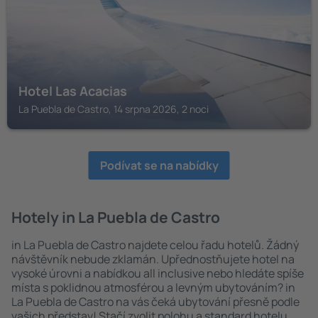
Hotel Las Acacias
La Puebla de Castro, 14 srpna 2026, 2 noci
Podívat se na nabídky
Hotely in La Puebla de Castro
in La Puebla de Castro najdete celou řadu hotelů. Žádný
návštěvník nebude zklamán. Upřednostňujete hotel na
vysoké úrovni a nabídkou all inclusive nebo hledáte spíše
místa s poklidnou atmosférou a levným ubytováním? in
La Puebla de Castro na vás čeká ubytování přesně podle
vašich představ! Stačí zvolit polohu a standard hotelu.