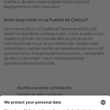
Ověřte si, že vámi zvolený objekt nabízí možnost
bezplatného zrušení rezervace.
Kolik stojí hotel in La Puebla de Castro?
Ceny za nocleh in La Puebla de Castro se můžou lišit.
Záleží na standardu a poloze hotelu. Cena za jednu noc v
objektu s průměrným standardem se pohybuje od
několika stovek korun až po několik tisíc. Hotely s pěti
hvězdičkami nabízejí nocleh od několika stovek korun až
po tisíce korun. Pokud hledáte levný nocleh, nahlédněte
do sekce „Let+Hotel“, kde si můžete okamžitě
zarezervovat ubytování a let.
Rychlé a snadné vyhledávání
Nabídka dle vašich očekávání.
Pečlivé plánování