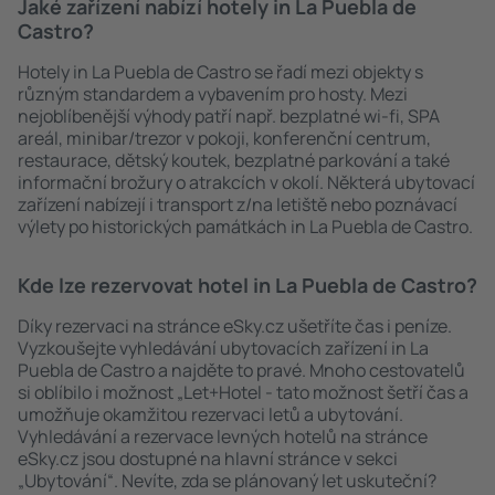
Jaké zařízení nabízí hotely in La Puebla de
Castro?
Hotely in La Puebla de Castro se řadí mezi objekty s
různým standardem a vybavením pro hosty. Mezi
nejoblíbenější výhody patří např. bezplatné wi-fi, SPA
areál, minibar/trezor v pokoji, konferenční centrum,
restaurace, dětský koutek, bezplatné parkování a také
informační brožury o atrakcích v okolí. Některá ubytovací
zařízení nabízejí i transport z/na letiště nebo poznávací
výlety po historických památkách in La Puebla de Castro.
Kde lze rezervovat hotel in La Puebla de Castro?
Díky rezervaci na stránce eSky.cz ušetříte čas i peníze.
Vyzkoušejte vyhledávání ubytovacích zařízení in La
Puebla de Castro a najděte to pravé. Mnoho cestovatelů
si oblíbilo i možnost „Let+Hotel - tato možnost šetří čas a
umožňuje okamžitou rezervaci letů a ubytování.
Vyhledávání a rezervace levných hotelů na stránce
eSky.cz jsou dostupné na hlavní stránce v sekci
„Ubytování“. Nevíte, zda se plánovaný let uskuteční?