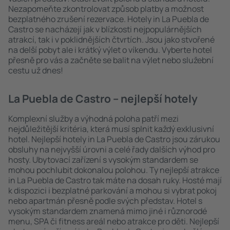
Nezapomeňte zkontrolovat způsob platby a možnost
bezplatného zrušení rezervace. Hotely in La Puebla de
Castro se nacházejí jak v blízkosti nejpopulárnějších
atrakcí, tak i v poklidnějších čtvrtích. Jsou jako stvořené
na delší pobyt ale i krátký výlet o víkendu. Vyberte hotel
přesně pro vás a začněte se balit na výlet nebo služební
cestu už dnes!
La Puebla de Castro – nejlepší hotely
Komplexní služby a výhodná poloha patří mezi
nejdůležitější kritéria, která musí splnit každý exklusivní
hotel. Nejlepší hotely in La Puebla de Castro jsou zárukou
obsluhy na nejvyšší úrovni a celé řady dalších výhod pro
hosty. Ubytovací zařízení s vysokým standardem se
mohou pochlubit dokonalou polohou. Ty nejlepší atrakce
in La Puebla de Castro tak máte na dosah ruky. Hosté mají
k dispozici i bezplatné parkování a mohou si vybrat pokoj
nebo apartmán přesně podle svých představ. Hotel s
vysokým standardem znamená mimo jiné i různorodé
menu, SPA či fitness areál nebo atrakce pro děti. Nejlepší