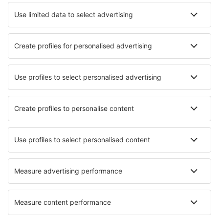
Hotely in Monachil
Hotely v Lloret de Mar
Hotely in Toledo
Hotely v Oviedu
Nejlepší hotely - města
Hotely in Bird Island
Hotely in Rockaway
Hotely in Haidmühle
Hotely in Santa Cruz do Lima
Hotely in Udawalawe
Hotely in Lengerich
Hotely in Medelon
Hotely in Courbehaye
Hotely in Paradise
Hotely in Smithers Landing
Nejlepší hotely - regiony
Hotely in Principality of Asturias
Hotely na Costa Vasca