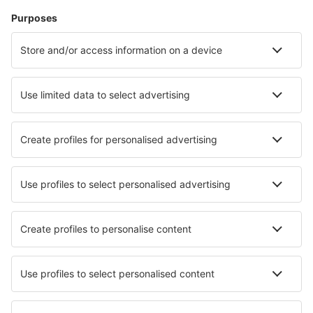
Ubytování in Cannes
Ubytování in Sete
Ubytování in Capbreton
Ubytování in Notre-Dame-de-Monts
Ubytování in Balaruc-les-Bains
Ubytování v Calvi
Nejlepší ubytování - města
Ubytování in Grabovac
Ubytování in Simmersfeld
Ubytování Tallanstown
Ubytování in Harrison Mills
Ubytování in Cootamundra
Ubytování in Wofford Heights
Ubytování in Wintergreen
Ubytování in Groitzsch
Ubytování in Dorking
Ubytování in Piotta
Nejlepší ubytování - regiony