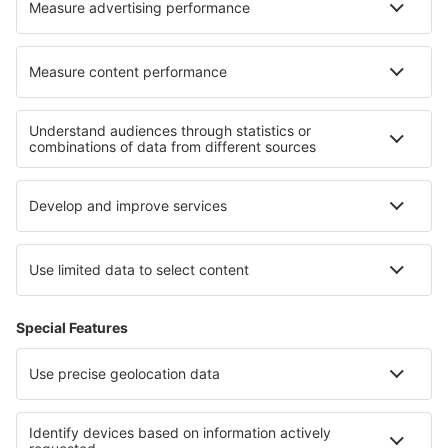
Ubytování v Valmeinier
Ubytování v Midi Pyrénées
Ubytování v Les Deux Alpes
Ubytování v oblasti Mont Blanc
Ubytování v Alpe d'Huez
Ubytování v Weissensee
Ubytování v Iguazú
Ubytování v Národní park Rondane
Ubytování v Lednicko - Valtickem areálu
Ubytování in East Macedonia and Thrace