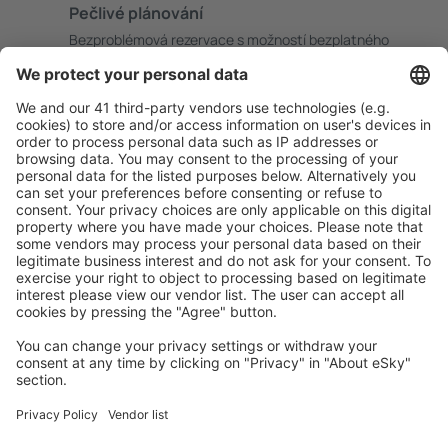
Pečlivé plánování
Bezproblémová rezervace s možností bezplatného
zrušení.
S námi ušetříte
Atraktivní ceny a speciální nabídky pro přihlášené
uživatele.
Ubytování dle vašeho gusta
Vyberte si z více než 1.3 milionu zařízení: hotelů,
apartmánů, chat a dalších.
Uživateli eSky nejčastěji hledané ubytování
Ubytování ve Francii - Oblíbená města
Ubytování v Nice
Ubytování in Le Cap d`Agde
Ubytování in Frejus
Ubytování v Paříži