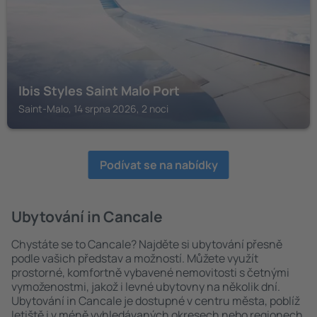
Ibis Styles Saint Malo Port
Saint-Malo, 14 srpna 2026, 2 noci
Podívat se na nabídky
Ubytování in Cancale
Chystáte se to Cancale? Najděte si ubytování přesně
podle vašich představ a možností. Můžete využít
prostorné, komfortně vybavené nemovitosti s četnými
vymoženostmi, jakož i levné ubytovny na několik dní.
Ubytování in Cancale je dostupné v centru města, poblíž
letiště i v méně vyhledávaných okresech nebo regionech.