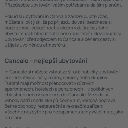
Přizpůsobte ubytování vašim potřebám a dalším plánům.
Pokud si ubytování in Cancale zarezervujete včas,
můžete si být jisti, že po příjezdu do vaší destinace si
budete moci odpočinout s klidem v duši a bez toho,
abyste museli hledat hotel nebo apartmán. Rezervujte si
ubytování před odjezdem to Cancale a během cesty si
užijete uvolněnou atmosféru.
Cancale – nejlepší ubytování
in Cancale si můžete vybrat ze široké nabídky ubytování
pro jednotlivce, páry, rodiny, seniory nebo skupiny.
Turisté mají možnost přenocovat v různých
apartmánech, hotelech a penzionech – v poklidných
oblastech nebo v samém srdci Cancale. Mezi další
výhody patří i nedaleké půjčovny aut, veřejná doprava,
četné obchody, restaurační a rekreační zařízení.
Všechno nezbytné pro nezapomenutelný výlet máte jako
na dlani!