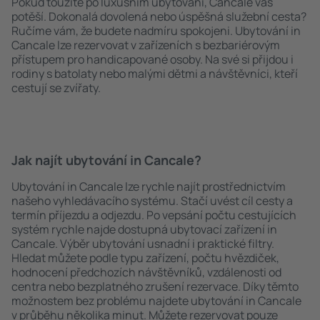
Pokud toužíte po luxusním ubytování, Cancale vás
potěší. Dokonalá dovolená nebo úspěšná služební cesta?
Ručíme vám, že budete nadmíru spokojeni. Ubytování in
Cancale lze rezervovat v zařízeních s bezbariérovým
přístupem pro handicapované osoby. Na své si přijdou i
rodiny s batolaty nebo malými dětmi a návštěvníci, kteří
cestují se zvířaty.
Jak najít ubytování in Cancale?
Ubytování in Cancale lze rychle najít prostřednictvím
našeho vyhledávacího systému. Stačí uvést cíl cesty a
termín příjezdu a odjezdu. Po vepsání počtu cestujících
systém rychle najde dostupná ubytovací zařízení in
Cancale. Výběr ubytování usnadní i praktické filtry.
Hledat můžete podle typu zařízení, počtu hvězdiček,
hodnocení předchozích návštěvníků, vzdálenosti od
centra nebo bezplatného zrušení rezervace. Díky těmto
možnostem bez problému najdete ubytování in Cancale
v průběhu několika minut. Můžete rezervovat pouze