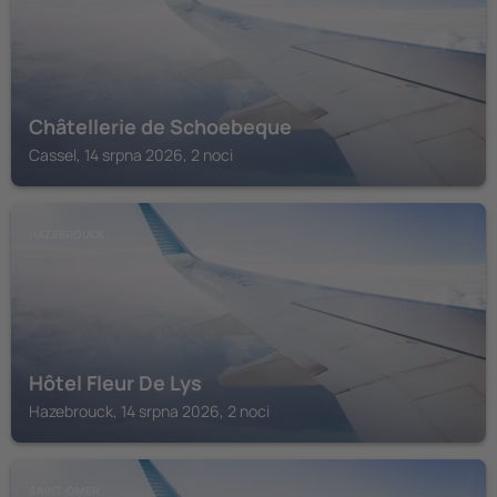
Châtellerie de Schoebeque
Cassel, 14 srpna 2026, 2 noci
HAZEBROUCK
Hôtel Fleur De Lys
Hazebrouck, 14 srpna 2026, 2 noci
SAINT-OMER