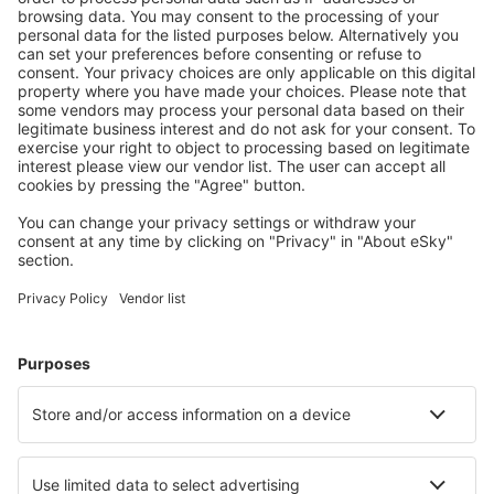
S námi ušetříte
Atraktivní ceny a speciální nabídky pro přihlášené
uživatele.
Ubytování dle vašeho gusta
Vyberte si z více než 1.3 milionu zařízení: hotelů,
apartmánů, chat a dalších.
Nejvyhledávanější hotely uživateli eSky
Hotely ve Francii - Oblíbená města
Hotely in Frejus
Hotely in Cannes
Hotely in Le Cap d`Agde
Hotely v Nice
Hotely v Paříži
Hotely in Roquebrune-Cap-Martin
Hotely v Biarritzu
Hotely in Pyrenees 2000
Hotely in Carnac