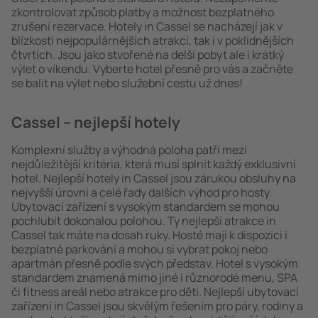
zkontrolovat způsob platby a možnost bezplatného
zrušení rezervace. Hotely in Cassel se nacházejí jak v
blízkosti nejpopulárnějších atrakcí, tak i v poklidnějších
čtvrtích. Jsou jako stvořené na delší pobyt ale i krátký
výlet o víkendu. Vyberte hotel přesně pro vás a začněte
se balit na výlet nebo služební cestu už dnes!
Cassel – nejlepší hotely
Komplexní služby a výhodná poloha patří mezi
nejdůležitější kritéria, která musí splnit každý exklusivní
hotel. Nejlepší hotely in Cassel jsou zárukou obsluhy na
nejvyšší úrovni a celé řady dalších výhod pro hosty.
Ubytovací zařízení s vysokým standardem se mohou
pochlubit dokonalou polohou. Ty nejlepší atrakce in
Cassel tak máte na dosah ruky. Hosté mají k dispozici i
bezplatné parkování a mohou si vybrat pokoj nebo
apartmán přesně podle svých představ. Hotel s vysokým
standardem znamená mimo jiné i různorodé menu, SPA
či fitness areál nebo atrakce pro děti. Nejlepší ubytovací
zařízení in Cassel jsou skvělým řešením pro páry, rodiny a