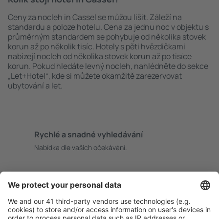
Ceny za nocleh in Cassel se můžou lišit. Záleží na
standardu a poloze hotelu. Cena za jednu noc v objektu s
průměrným standardem se pohybuje od několika stovek
korun až po několik tisíc. Hotely s pěti hvězdičkami
nabízejí nocleh od několika stovek korun až po tisíce
korun. Pokud hledáte levný nocleh, nahlédněte do sekce
„Let+Hotel“, kde si můžete okamžitě zarezervovat
ubytování a let.
Rychlé a snadné vyhledávání
Nabídka dle vašich očekávání.
Pečlivé plánování
Bezproblémová rezervace s možností bezplatného
zrušení.