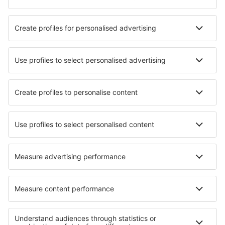
Hotely in Les Ménuires
Nejlepší hotely - města
Hotely in Redwood City
Hotely in Wijckel
Hotely in Halbe
Hotely in Sa Caleta
Hotely in Hechtel-Eksel
Hotely in Gyula
Hotely in Lipsko
Hotely in Sassafras
Hotely in Valledoria
Hotely in Kabala
Nejlepší hotely - regiony
Hotely v Midi Pyrénées
Hotely v Bretani
Hotely v Les Deux Alpes
Hotely v Jurovi