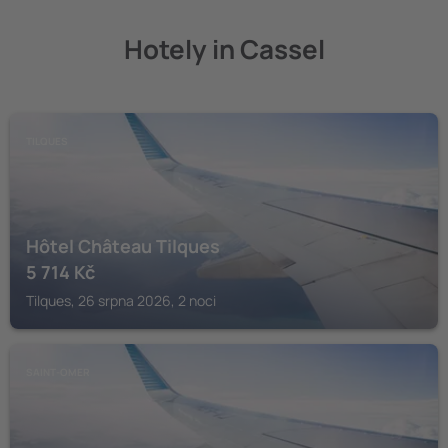
Hotely in Cassel
TILQUES
Hôtel Château Tilques
5 714
Kč
Tilques, 26 srpna 2026, 2 noci
SAINT-OMER