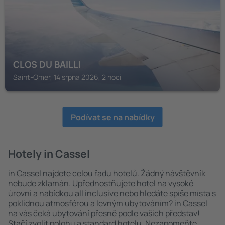
CLOS DU BAILLI
Saint-Omer, 14 srpna 2026, 2 noci
Podívat se na nabídky
Hotely in Cassel
in Cassel najdete celou řadu hotelů. Žádný návštěvník
nebude zklamán. Upřednostňujete hotel na vysoké
úrovni a nabídkou all inclusive nebo hledáte spíše místa s
poklidnou atmosférou a levným ubytováním? in Cassel
na vás čeká ubytování přesně podle vašich představ!
Stačí zvolit polohu a standard hotelu. Nezapomeňte