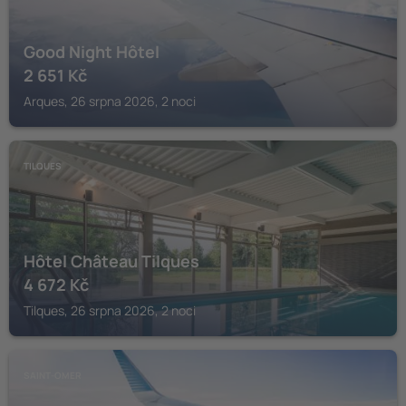
Good Night Hôtel
2 651
Kč
Arques, 26 srpna 2026, 2 noci
TILQUES
Hôtel Château Tilques
4 672
Kč
Tilques, 26 srpna 2026, 2 noci
SAINT-OMER