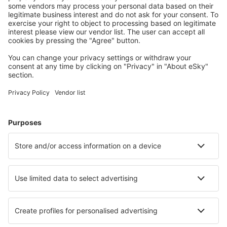
S námi ušetříte
Atraktivní ceny a speciální nabídky pro přihlášené
uživatele.
Ubytování dle vašeho gusta
Vyberte si z více než 1.3 milionu zařízení: hotelů,
apartmánů, chat a dalších.
Nejvyhledávanější hotely uživateli eSky
Hotely ve Francii - Oblíbená města
Hotely in Le Cap d`Agde
Hotely in Frejus
Hotely v Nice
Hotely in Cannes
Hotely v Paříži
Hotely v Limoges
Hotely v Rouenu
Hotely in Carnac
Hotely in Sanary Sur Mer
Hotely in Besse-et-Saint-Anastaise