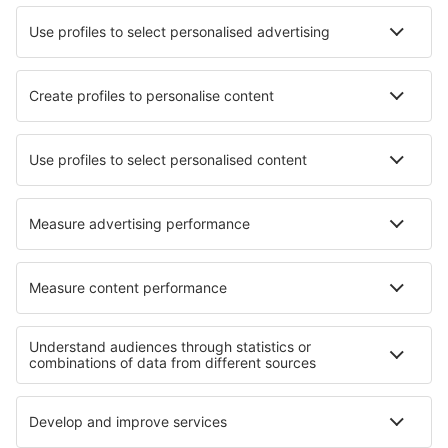
Nejlepší hotely - města
Hotely in Blarney
Hotely in Cetara
Hotely in Lautertal
Hotely in Burnham Market
Hotely in Assis
Hotely in Alsbach
Hotely in Neuenbürg
Hotely in Castel di Lama
Hotely in Keighley
Hotely in Saint Just
Nejlepší hotely - regiony
Hotely z Méribelu
Hotely na Korsice
Hotely v Alsasku
Hotely v Bretani
Hotely v Arc
Hotely in Tlaxcala
Hotely na Krétě
Hotely v Národní park Rago