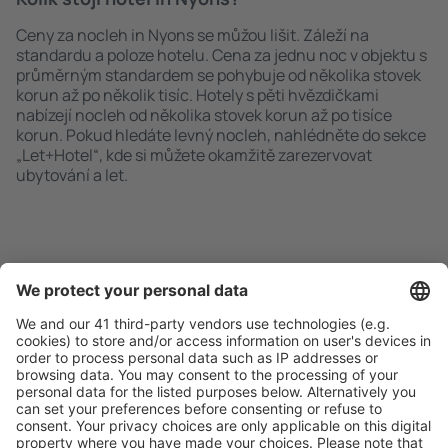
Ceny za nocleh in Nyons se můžou lišit. Záleží na
standardu a poloze hotelu. Cena za jednu noc v objektu s
průměrným standardem se pohybuje od několika stovek
korun až po několik tisíc. Hotely s pěti hvězdičkami
nabízejí nocleh od několika stovek korun až po tisíce
korun. Pokud hledáte levný nocleh, nahlédněte do sekce
„Let+Hotel“, kde si můžete okamžitě zarezervovat
ubytování a let.
Rychlé a snadné vyhledávání
Nabídka dle vašich očekávání.
Pečlivé plánování
Bezproblémová rezervace s možností bezplatného
zrušení.