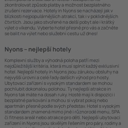
zkontrolovat způsob platby a možnost bezplatného
zrušení rezervace. Hotely in Nyons se nacházejí jak v
blízkosti nejpopulárnějších atrakcí, tak i v poklidnějších
čtvrtích. Jsou jako stvořené na delší pobyt ale i krátký
výlet o víkendu. Vyberte hotel přesně pro vás a začněte
se balit na výlet nebo služební cestu už dnes!
Nyons – nejlepší hotely
Komplexní služby a výhodná poloha patří mezi
nejdůležitější kritéria, která musí splnit každý exklusivní
hotel. Nejlepší hotely in Nyons jsou zárukou obsluhy na
nejvyšší úrovni a celé řady dalších výhod pro hosty.
Ubytovací zařízení s vysokým standardem se mohou
pochlubit dokonalou polohou. Ty nejlepší atrakce in
Nyons tak máte na dosah ruky. Hosté mají k dispozici i
bezplatné parkování a mohou si vybrat pokoj nebo
apartmán přesně podle svých představ. Hotel s vysokým
standardem znamená mimo jiné i různorodé menu, SPA
či fitness areál nebo atrakce pro děti. Nejlepší ubytovací
zařízení in Nyons jsou skvělým řešením pro páry, rodiny a