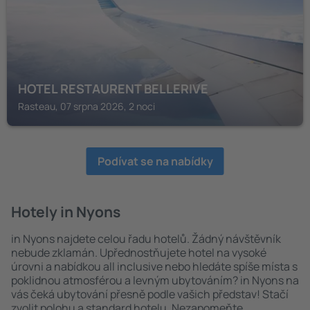
HOTEL RESTAURENT BELLERIVE
Rasteau, 07 srpna 2026, 2 noci
Podívat se na nabídky
Hotely in Nyons
in Nyons najdete celou řadu hotelů. Žádný návštěvník
nebude zklamán. Upřednostňujete hotel na vysoké
úrovni a nabídkou all inclusive nebo hledáte spíše místa s
poklidnou atmosférou a levným ubytováním? in Nyons na
vás čeká ubytování přesně podle vašich představ! Stačí
zvolit polohu a standard hotelu. Nezapomeňte