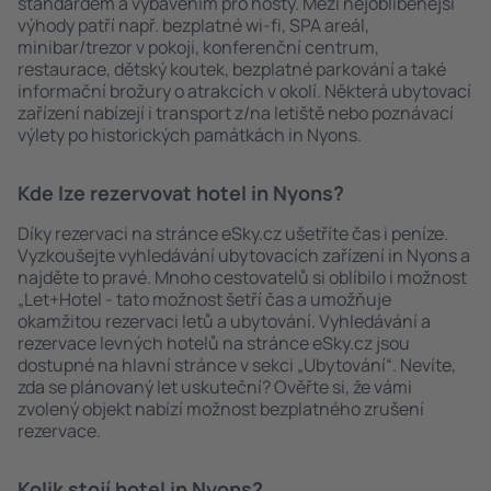
standardem a vybavením pro hosty. Mezi nejoblíbenější
výhody patří např. bezplatné wi-fi, SPA areál,
minibar/trezor v pokoji, konferenční centrum,
restaurace, dětský koutek, bezplatné parkování a také
informační brožury o atrakcích v okolí. Některá ubytovací
zařízení nabízejí i transport z/na letiště nebo poznávací
výlety po historických památkách in Nyons.
Kde lze rezervovat hotel in Nyons?
Díky rezervaci na stránce eSky.cz ušetříte čas i peníze.
Vyzkoušejte vyhledávání ubytovacích zařízení in Nyons a
najděte to pravé. Mnoho cestovatelů si oblíbilo i možnost
„Let+Hotel - tato možnost šetří čas a umožňuje
okamžitou rezervaci letů a ubytování. Vyhledávání a
rezervace levných hotelů na stránce eSky.cz jsou
dostupné na hlavní stránce v sekci „Ubytování“. Nevíte,
zda se plánovaný let uskuteční? Ověřte si, že vámi
zvolený objekt nabízí možnost bezplatného zrušení
rezervace.
Kolik stojí hotel in Nyons?