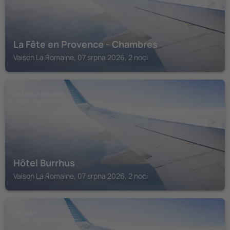
La Fête en Provence - Chambres
Vaison La Romaine, 07 srpna 2026, 2 noci
VAISON LA ROMAINE
Hôtel Burrhus
Vaison La Romaine, 07 srpna 2026, 2 noci
GRIGNAN