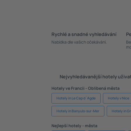
Rychlé a snadné vyhledávání
Pe
Nabídka dle vašich očekávání.
Be
mo
Nejvyhledávanější hotely uživa
Hotely ve Francii - Oblíbená města
Hotely in Le Cap d`Agde
Hotely v Nice
Hotely in Banyuls-sur-Mer
Hotely in G
Nejlepší hotely - města