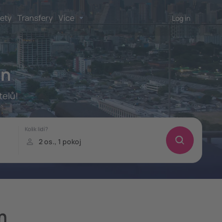
lety
Transfery
Více
Log in
on
telů!
n