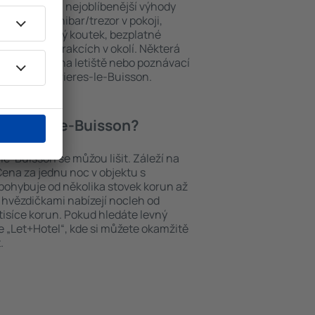
 hosty. Mezi nejoblíbenější výhody
PA areál, minibar/trezor v pokoji,
urace, dětský koutek, bezplatné
brožury o atrakcích v okolí. Některá
i transport z/na letiště nebo poznávací
tkách in Verrieres-le-Buisson.
Verrieres-le-Buisson?
le-Buisson se můžou lišit. Záleží na
Cena za jednu noc v objektu s
ohybuje od několika stovek korun až
ti hvězdičkami nabízejí nocleh od
tisíce korun. Pokud hledáte levný
 „Let+Hotel“, kde si můžete okamžitě
.