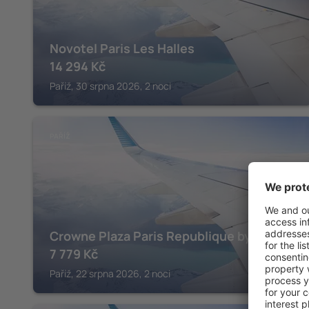
Novotel Paris Les Halles
14 294
Kč
Paříž, 30 srpna 2026, 2 noci
PAŘÍŽ
Crowne Plaza Paris Republique by IHG
7 779
Kč
Paříž, 22 srpna 2026, 2 noci