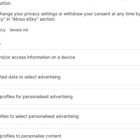
PAŘÍŽ
Park Hyatt Paris - Vendome
87 534
Kč
Paříž, 22 srpna 2026, 2 noci
Zobrazit více hotelů in Verrieres-le-Buisson
le-Buisson
Verrieres-le-Bu
hotely
u řadu hotelů. Žádný