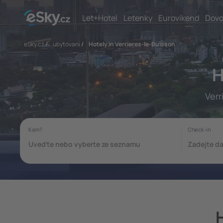
Let+Hotel
Letenky
Eurovíkend
Dovo
eSky.cz
/
ubytovani
/
Hotely in Verrieres-le-Buisson
H
Verr