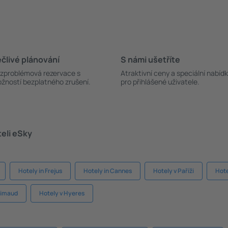
člivé plánování
S námi ušetříte
zproblémová rezervace s
Atraktivní ceny a speciální nabíd
žností bezplatného zrušení.
pro přihlášené uživatele.
teli eSky
Hotely in Frejus
Hotely in Cannes
Hotely v Paříži
Hote
rimaud
Hotely v Hyeres