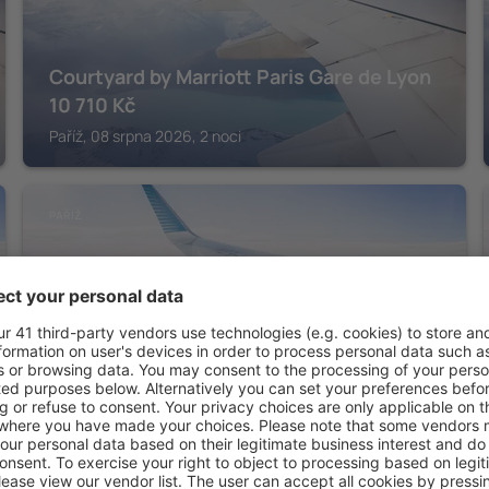
Courtyard by Marriott Paris Gare de Lyon
10 710
Kč
Paříž, 08 srpna 2026, 2 noci
PAŘÍŽ
L’Hôtel du Collectionneur Paris
21 727
Kč
Paříž, 08 srpna 2026, 2 noci