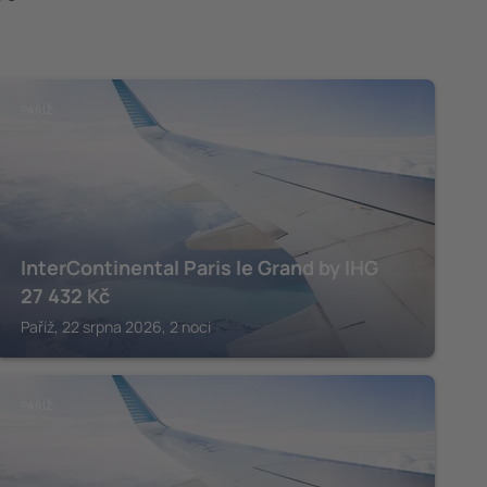
PAŘÍŽ
InterContinental Paris le Grand by IHG
27 432
Kč
Paříž, 22 srpna 2026, 2 noci
PAŘÍŽ