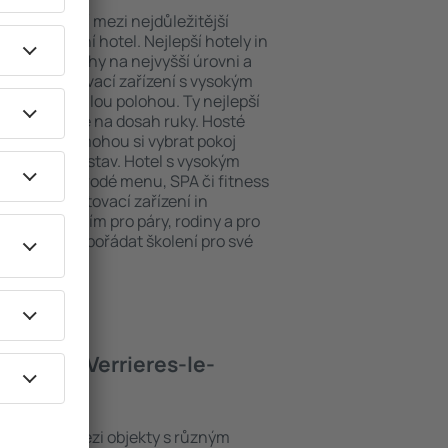
poloha patří mezi nejdůležitější
ždý exklusivní hotel. Nejlepší hotely in
árukou obsluhy na nejvyšší úrovni a
hosty. Ubytovací zařízení s vysokým
bit dokonalou polohou. Ty nejlepší
sson tak máte na dosah ruky. Hosté
 parkování a mohou si vybrat pokoj
 svých představ. Hotel s vysokým
né i různorodé menu, SPA či fitness
Nejlepší ubytovací zařízení in
vělým řešením pro páry, rodiny a pro
 nebo chtějí pořádat školení pro své
hotely in Verrieres-le-
on se řadí mezi objekty s různým