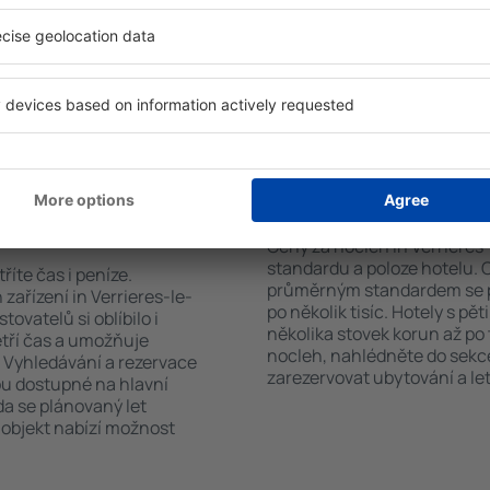
co hledáte. Do
standardem a vybavením pro
 vyberte data příjezdu a
patří např. bezplatné wi-fi, S
čet hostů a pokojů. A máte
konferenční centrum, resta
d vámi objeví všechna
parkování a také informační 
si pak můžete ověřit
ubytovací zařízení nabízejí 
platby za ubytování nebo
výlety po historických pamá
 od předchozích návštěvníků.
Verrieres-le-
Kolik stojí hotel in 
Ceny za nocleh in Verrieres-
standardu a poloze hotelu. 
říte čas i peníze.
průměrným standardem se p
ařízení in Verrieres-le-
po několik tisíc. Hotely s pě
ovatelů si oblíbilo i
několika stovek korun až po 
tří čas a umožňuje
nocleh, nahlédněte do sekce
. Vyhledávání a rezervace
zarezervovat ubytování a let
ou dostupné na hlavní
da se plánovaný let
 objekt nabízí možnost