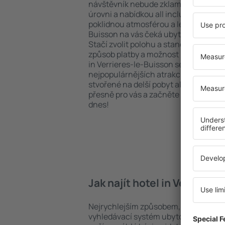
návštěvník nebude zklamán. Upředno
úrovni a nabídkou all inclusive nebo h
poklidnou atmosférou a levným ubyto
Buisson na vás čeká ubytování přesně
Stačí zvolit polohu a standard hotel
způsob platby a možnost bezplatného
in Verrieres-le-Buisson se nacházejí ja
nejpopulárnějších atrakcí, tak i v pokl
stvořené na delší pobyt ale i krátký vý
přesně pro vás a začněte se balit na 
dnes!
Jak najít hotel in Verriere
Nejrychlejším způsobem, jak najít hote
vyhledávací systém ubytovacích zaříz