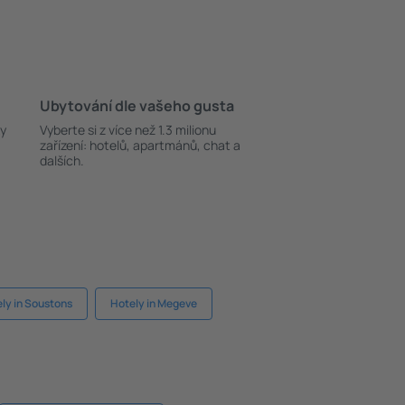
Ubytování dle vašeho gusta
ky
Vyberte si z více než 1.3 milionu
zařízení: hotelů, apartmánů, chat a
dalších.
ly in Soustons
Hotely in Megeve