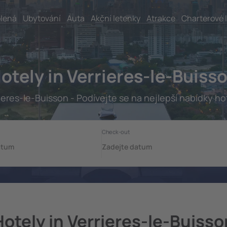
lená
Ubytování
Auta
Akční letenky
Atrakce
Charterové 
otely in Verrieres-le-Buiss
ieres-le-Buisson - Podívejte se na nejlepší nabídky ho
Hotely in Verrieres-le-Buisso