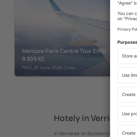
PAŘÍŽ
Mercure Paris Centre Tour Eiffel
9 309
Kč
Paříž, 20 srpna 2026, 2 noci
Hotely in Verrieres-
in Verrieres-le-Buisson najdete celo