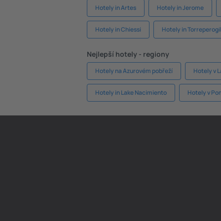
Hotely in Artes
Hotely in Jerome
Hotely in Chiessi
Hotely in Torreperogi
Nejlepší hotely - regiony
Hotely na Azurovém pobřeží
Hotely v 
Hotely in Lake Nacimiento
Hotely v Po