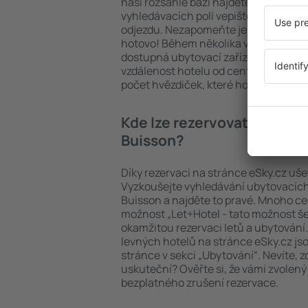
naší rozsáhlé bázi najdete přesně to, 
vyhledávacích polí vepište cíl cesty a
odjezdu. Nezapomeňte ještě uvést po
hotovo! Během několika vteřin se pře
dostupná ubytovací zařízení. Snadno 
vzdálenost hotelu od centra, způsob 
počet hvězdiček, které hotel obdržel
Kde lze rezervovat hotel in 
Buisson?
Díky rezervaci na stránce eSky.cz ušet
Vyzkoušejte vyhledávání ubytovacích z
Buisson a najděte to pravé. Mnoho cest
možnost „Let+Hotel - tato možnost še
okamžitou rezervaci letů a ubytování
levných hotelů na stránce eSky.cz js
stránce v sekci „Ubytování“. Nevíte, z
uskuteční? Ověřte si, že vámi zvolený
bezplatného zrušení rezervace.