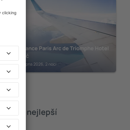
PAŘÍŽ
Renaissance Paris Arc de Triomphe Hotel
16 287
Kč
Paříž, 22 srpna 2026, 2 noci
isson – nejlepší