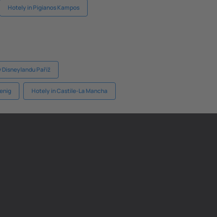
Hotely in Pigianos Kampos
v Disneylandu Paříž
enig
Hotely in Castile-La Mancha