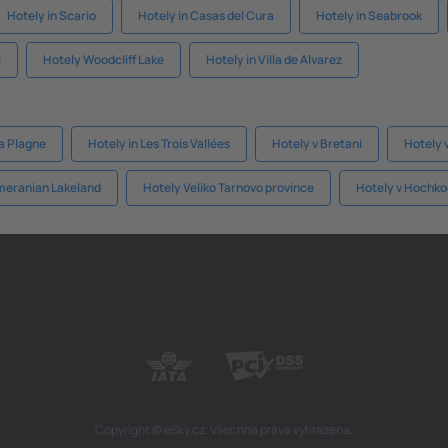
Hotely in Scario
Hotely in Casas del Cura
Hotely in Seabrook
l
Hotely Woodcliff Lake
Hotely in Villa de Alvarez
La Plagne
Hotely in Les Trois Vallées
Hotely v Bretani
Hotely 
meranian Lakeland
Hotely Veliko Tarnovo province
Hotely v Hochko
Copyright © eSky.cz. Všechna práva vyhrazena.