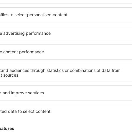
stňujete hotel na vysoké
Komplexní služby a výhodná 
ledáte spíše místa s
kritéria, která musí splnit ka
váním? in Verrieres-le-
Verrieres-le-Buisson jsou z
 podle vašich představ!
celé řady dalších výhod pro 
u. Nezapomeňte zkontrolovat
standardem se mohou pochlu
 zrušení rezervace. Hotely
atrakce in Verrieres-le-Bui
k v blízkosti
mají k dispozici i bezplatné
idnějších čtvrtích. Jsou jako
nebo apartmán přesně podle
let o víkendu. Vyberte hotel
standardem znamená mimo ji
výlet nebo služební cestu už
areál nebo atrakce pro děti. 
Verrieres-le-Buisson jsou sk
hosty, kteří cestují služebně
zaměstnance.
s-le-Buisson?
Jaké zařízení nabízí 
Buisson?
l in Verrieres-le-Buisson, je
ení na stránce eSky. Díky
Hotely in Verrieres-le-Buiss