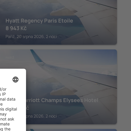
Hyatt Regency Paris Etoile
8 943
Kč
Paříž, 20 srpna 2026, 2 noci
PAŘÍŽ
Paris Marriott Champs Elysees Hotel
28 381
Kč
Paříž, 22 srpna 2026, 2 noci