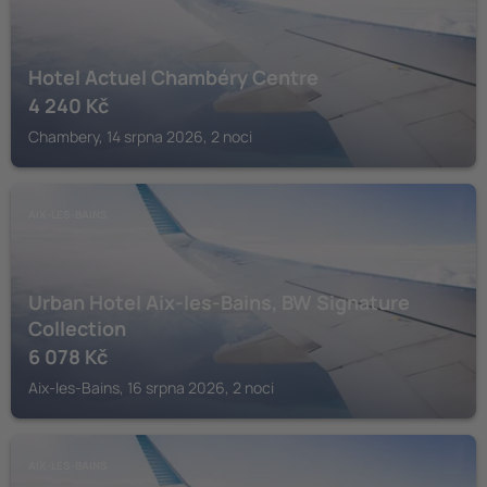
Hotel Actuel Chambéry Centre
4 240
Kč
Chambery, 14 srpna 2026, 2 noci
AIX-LES-BAINS
Urban Hotel Aix-les-Bains, BW Signature
Collection
6 078
Kč
Aix-les-Bains, 16 srpna 2026, 2 noci
AIX-LES-BAINS