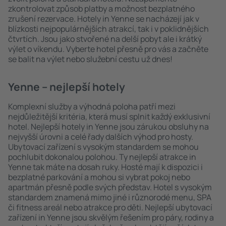
zkontrolovat způsob platby a možnost bezplatného
zrušení rezervace. Hotely in Yenne se nacházejí jak v
blízkosti nejpopulárnějších atrakcí, tak i v poklidnějších
čtvrtích. Jsou jako stvořené na delší pobyt ale i krátký
výlet o víkendu. Vyberte hotel přesně pro vás a začněte
se balit na výlet nebo služební cestu už dnes!
Yenne – nejlepší hotely
Komplexní služby a výhodná poloha patří mezi
nejdůležitější kritéria, která musí splnit každý exklusivní
hotel. Nejlepší hotely in Yenne jsou zárukou obsluhy na
nejvyšší úrovni a celé řady dalších výhod pro hosty.
Ubytovací zařízení s vysokým standardem se mohou
pochlubit dokonalou polohou. Ty nejlepší atrakce in
Yenne tak máte na dosah ruky. Hosté mají k dispozici i
bezplatné parkování a mohou si vybrat pokoj nebo
apartmán přesně podle svých představ. Hotel s vysokým
standardem znamená mimo jiné i různorodé menu, SPA
či fitness areál nebo atrakce pro děti. Nejlepší ubytovací
zařízení in Yenne jsou skvělým řešením pro páry, rodiny a