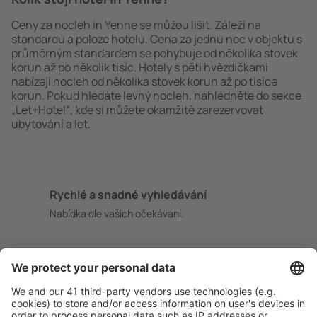
Ceny za nocleh in Yenne se můžou lišit. Záleží na
standardu a poloze hotelu. Cena za jednu noc v objektu s
průměrným standardem se pohybuje od několika stovek
korun až po několik tisíc. Hotely s pěti hvězdičkami
nabízejí nocleh od několika stovek korun až po tisíce
korun. Pokud hledáte levný nocleh, nahlédněte do sekce
„Let+Hotel“, kde si můžete okamžitě zarezervovat
ubytování a let.
Rychlé a snadné vyhledávání
Nabídka dle vašich očekávání.
Pečlivé plánování
Bezproblémová rezervace s možností bezplatného
zrušení.