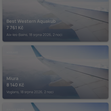
Best Western Aquakub
7 761
Kč
Aix-les-Bains, 18 srpna 2026, 2 noci
VOGLANS
Miura
8 140
Kč
Voglans, 18 srpna 2026, 2 noci
AIX-LES-BAINS