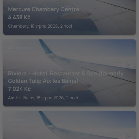
Mercure Chambery Centre
4 438
Kč
Chambery, 18 srpna 2026, 2 noci
AIX-LES-BAINS
Riviera – Hotel, Restaurant & Spa (formerly
Golden Tulip Aix les Bains)
7 024
Kč
Aix-les-Bains, 18 srpna 2026, 2 noci
CHAMBERY