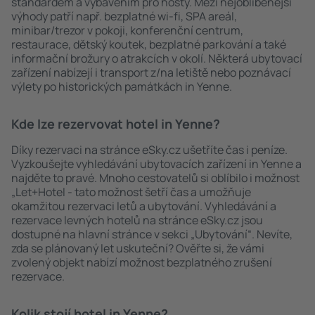
standardem a vybavením pro hosty. Mezi nejoblíbenější
výhody patří např. bezplatné wi-fi, SPA areál,
minibar/trezor v pokoji, konferenční centrum,
restaurace, dětský koutek, bezplatné parkování a také
informační brožury o atrakcích v okolí. Některá ubytovací
zařízení nabízejí i transport z/na letiště nebo poznávací
výlety po historických památkách in Yenne.
Kde lze rezervovat hotel in Yenne?
Díky rezervaci na stránce eSky.cz ušetříte čas i peníze.
Vyzkoušejte vyhledávání ubytovacích zařízení in Yenne a
najděte to pravé. Mnoho cestovatelů si oblíbilo i možnost
„Let+Hotel - tato možnost šetří čas a umožňuje
okamžitou rezervaci letů a ubytování. Vyhledávání a
rezervace levných hotelů na stránce eSky.cz jsou
dostupné na hlavní stránce v sekci „Ubytování“. Nevíte,
zda se plánovaný let uskuteční? Ověřte si, že vámi
zvolený objekt nabízí možnost bezplatného zrušení
rezervace.
Kolik stojí hotel in Yenne?