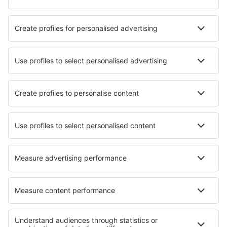
Hotely v Calvi
Nejlepší hotely - města
Hotely in Anger
Hotely in Bad Berneck im Fichtelgebirge
Hotely in Taboga
Hotely in Tarpon Springs
Hotely in Ręboszewo
Hotely in Cocorná
Hotely in Steinau an der Straße
Hotely in Chipping
Hotely in Elizabeth
Hotely in Latina
Nejlepší hotely - regiony
Hotely v Lotrinsku
Hotely v Provence
Hotely ve Francii
Hotely v Arc
Hotely v Normandii