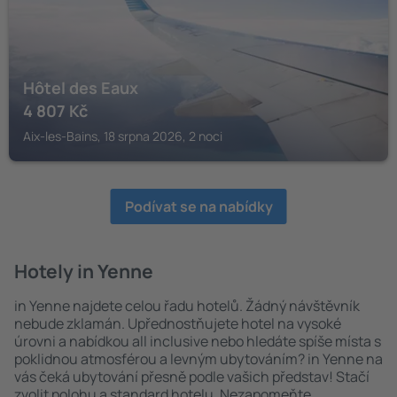
Hôtel des Eaux
4 807
Kč
Aix-les-Bains, 18 srpna 2026, 2 noci
Podívat se na nabídky
Hotely in Yenne
in Yenne najdete celou řadu hotelů. Žádný návštěvník
nebude zklamán. Upřednostňujete hotel na vysoké
úrovni a nabídkou all inclusive nebo hledáte spíše místa s
poklidnou atmosférou a levným ubytováním? in Yenne na
vás čeká ubytování přesně podle vašich představ! Stačí
zvolit polohu a standard hotelu. Nezapomeňte