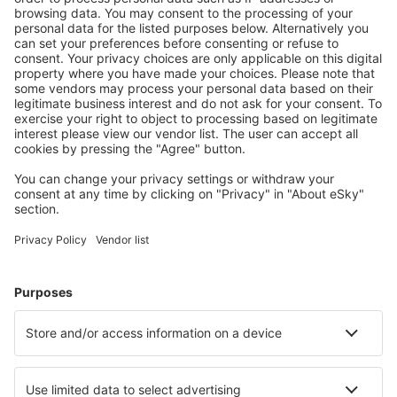
S námi ušetříte
Atraktivní ceny a speciální nabídky pro přihlášené
uživatele.
Ubytování dle vašeho gusta
Vyberte si z více než 1.3 milionu zařízení: hotelů,
apartmánů, chat a dalších.
Nejvyhledávanější hotely uživateli eSky
Hotely ve Francii - Oblíbená města
Hotely in Frejus
Hotely in Cannes
Hotely v Nice
Hotely v Paříži
Hotely in Le Cap d`Agde
Hotely in Noirmoutier-en-l`Ile
Hotely in Balaruc-les-Bains
Hotely v Bordeaux
Hotely in Saintes-Maries-de-la-Mer