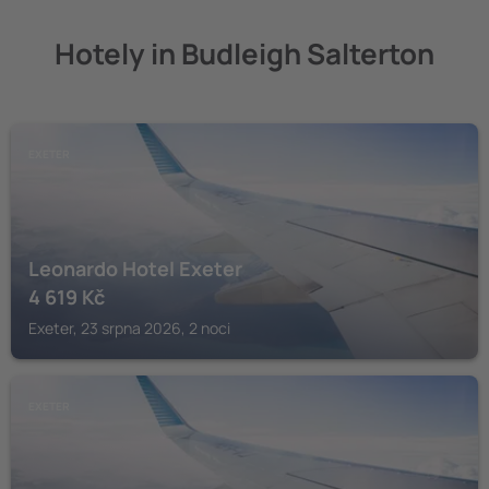
Hotely in Budleigh Salterton
EXETER
Leonardo Hotel Exeter
4 619
Kč
Exeter, 23 srpna 2026, 2 noci
EXETER