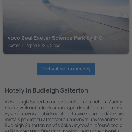
voco Zeal Exeter Science Park by IHG
Exeter, 14 srpna 2026, 2 noci
Podívat se na nabídky
Hotely in Budleigh Salterton
in Budleigh Salterton najdete celou řadu hotelů. Žádný
návštěvník nebude zklamán. Upřednostňujete hotel na
vysoké úrovni a nabídkou all inclusive nebo hledáte spíše
místa s poklidnou atmosférou a levným ubytováním? in
Budleigh Salterton na vás čeká ubytování přesně podle
vašich představ! Stačí zvolit polohu a standard hotelu.