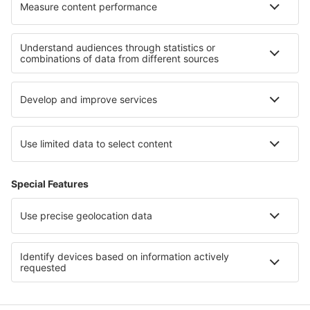
Hotely v Severním Irsku
Hotely v Pembrokeshire
Hotely v Southportu
Hotely ve Velké Británii
Hotely ve Walesu
Hotely in Thrace
Hotely v Ile-de-France
Hotely in East Macedonia and Thrace
Hotely na ostrově Mykonos
Hotely in Lake Titicaca