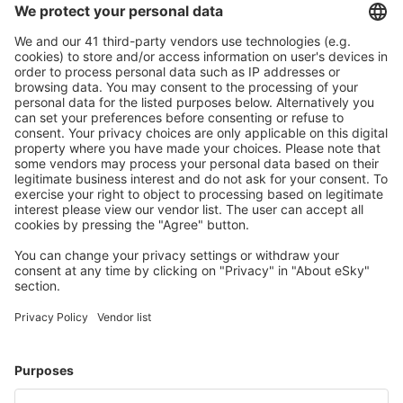
Bezproblémová rezervace s možností bezplatného
zrušení.
S námi ušetříte
Atraktivní ceny a speciální nabídky pro přihlášené
uživatele.
Ubytování dle vašeho gusta
Vyberte si z více než 1.3 milionu zařízení: hotelů,
apartmánů, chat a dalších.
Nejvyhledávanější hotely uživateli eSky
Hotely ve Velké Británii - Oblíbená města
Hotely v Edinburghu
Hotely v Birminghamu
Hotely v Manchesteru
Hotely v Londýně