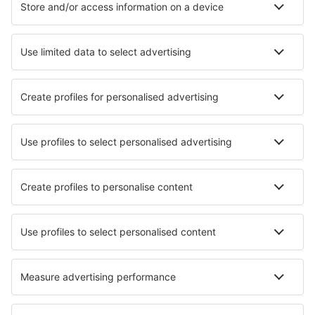
Hotely v Liverpoolu
Hotely in Newport
Hotely in Grange Over Sands
Hotely in Redcar
Hotely in Clacton-on-Sea
Hotely in Middlesborough
Nejlepší hotely - města
Hotely in Bunkie
Hotely in Kommeno
Hotely in Cuautlancingo
Hotely v Humaitě
Hotely in Kanhangad
Hotely Garabonc
Hotely Veikkola
Hotely Lanvaudan
Hotely in Wasco
Hotely in Husseren-les-Chateaux
Nejlepší hotely - regiony