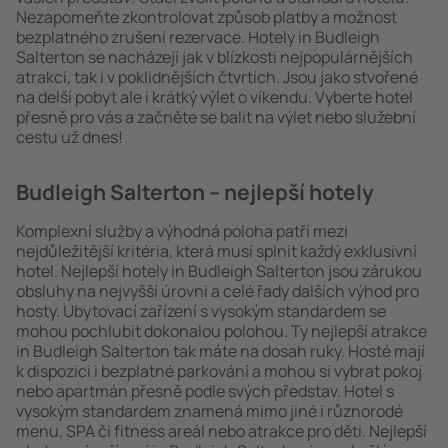
Nezapomeňte zkontrolovat způsob platby a možnost
bezplatného zrušení rezervace. Hotely in Budleigh
Salterton se nacházejí jak v blízkosti nejpopulárnějších
atrakcí, tak i v poklidnějších čtvrtích. Jsou jako stvořené
na delší pobyt ale i krátký výlet o víkendu. Vyberte hotel
přesně pro vás a začněte se balit na výlet nebo služební
cestu už dnes!
Budleigh Salterton – nejlepší hotely
Komplexní služby a výhodná poloha patří mezi
nejdůležitější kritéria, která musí splnit každý exklusivní
hotel. Nejlepší hotely in Budleigh Salterton jsou zárukou
obsluhy na nejvyšší úrovni a celé řady dalších výhod pro
hosty. Ubytovací zařízení s vysokým standardem se
mohou pochlubit dokonalou polohou. Ty nejlepší atrakce
in Budleigh Salterton tak máte na dosah ruky. Hosté mají
k dispozici i bezplatné parkování a mohou si vybrat pokoj
nebo apartmán přesně podle svých představ. Hotel s
vysokým standardem znamená mimo jiné i různorodé
menu, SPA či fitness areál nebo atrakce pro děti. Nejlepší