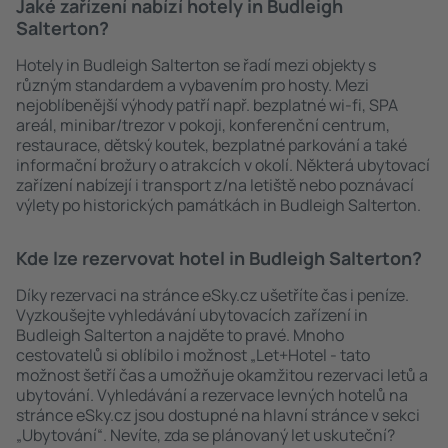
Jaké zařízení nabízí hotely in Budleigh
Salterton?
Hotely in Budleigh Salterton se řadí mezi objekty s
různým standardem a vybavením pro hosty. Mezi
nejoblíbenější výhody patří např. bezplatné wi-fi, SPA
areál, minibar/trezor v pokoji, konferenční centrum,
restaurace, dětský koutek, bezplatné parkování a také
informační brožury o atrakcích v okolí. Některá ubytovací
zařízení nabízejí i transport z/na letiště nebo poznávací
výlety po historických památkách in Budleigh Salterton.
Kde lze rezervovat hotel in Budleigh Salterton?
Díky rezervaci na stránce eSky.cz ušetříte čas i peníze.
Vyzkoušejte vyhledávání ubytovacích zařízení in
Budleigh Salterton a najděte to pravé. Mnoho
cestovatelů si oblíbilo i možnost „Let+Hotel - tato
možnost šetří čas a umožňuje okamžitou rezervaci letů a
ubytování. Vyhledávání a rezervace levných hotelů na
stránce eSky.cz jsou dostupné na hlavní stránce v sekci
„Ubytování“. Nevíte, zda se plánovaný let uskuteční?