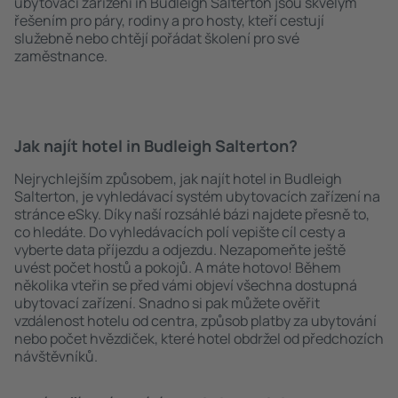
ubytovací zařízení in Budleigh Salterton jsou skvělým
řešením pro páry, rodiny a pro hosty, kteří cestují
služebně nebo chtějí pořádat školení pro své
zaměstnance.
Jak najít hotel in Budleigh Salterton?
Nejrychlejším způsobem, jak najít hotel in Budleigh
Salterton, je vyhledávací systém ubytovacích zařízení na
stránce eSky. Díky naší rozsáhlé bázi najdete přesně to,
co hledáte. Do vyhledávacích polí vepište cíl cesty a
vyberte data příjezdu a odjezdu. Nezapomeňte ještě
uvést počet hostů a pokojů. A máte hotovo! Během
několika vteřin se před vámi objeví všechna dostupná
ubytovací zařízení. Snadno si pak můžete ověřit
vzdálenost hotelu od centra, způsob platby za ubytování
nebo počet hvězdiček, které hotel obdržel od předchozích
návštěvníků.