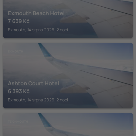
Exmouth Beach Hotel
7 639
Kč
Exmouth, 14 srpna 2026, 2 noci
EXMOUTH
Ashton Court Hotel
6 393
Kč
Exmouth, 14 srpna 2026, 2 noci
TEIGNMOUTH