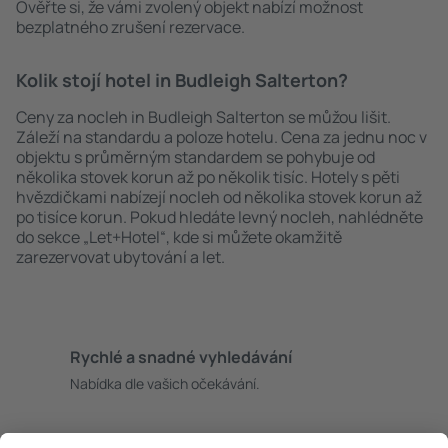
Ověřte si, že vámi zvolený objekt nabízí možnost
bezplatného zrušení rezervace.
Kolik stojí hotel in Budleigh Salterton?
Ceny za nocleh in Budleigh Salterton se můžou lišit.
Záleží na standardu a poloze hotelu. Cena za jednu noc v
objektu s průměrným standardem se pohybuje od
několika stovek korun až po několik tisíc. Hotely s pěti
hvězdičkami nabízejí nocleh od několika stovek korun až
po tisíce korun. Pokud hledáte levný nocleh, nahlédněte
do sekce „Let+Hotel“, kde si můžete okamžitě
zarezervovat ubytování a let.
Rychlé a snadné vyhledávání
Nabídka dle vašich očekávání.
Pečlivé plánování